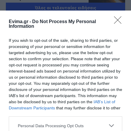
06.08.2026 | 21:00
Όλες οι τελευταίες ειδήσεις
Καφές: Τα οφέλη της μέτριας
Evima.gr -
Do Not Process My Personal
κατανάλωσης σύμφωνα με ειδικό
Information
στο μικροβίωμα του εντέρου
ΠΕΡΙΣΣΟΤΕΡΑ ΑΠΟ ΟΙΚΟΝΟΜΙΑ
06.08.2026 | 21:00
If you wish to opt-out of the sale, sharing to third parties, or
processing of your personal or sensitive information for
«Ανάσα» για τους αγρότες στην
targeted advertising by us, please use the below opt-out
Εύβοια: Ολοκληρώθηκε μεγάλο
section to confirm your selection. Please note that after your
έργο
opt-out request is processed you may continue seeing
06.08.2026 | 20:40
interest-based ads based on personal information utilized by
us or personal information disclosed to third parties prior to
Ο λόγος που τηγανίζουμε ψάρια
your opt-out. You may separately opt-out of the further
του Σωτήρος – Πως θα κάνετε το
disclosure of your personal information by third parties on the
τέλειο μαγείρεμα
Συντάξεις Σεπτεμβρίου
e – ΕΦΚΑ και ΔΥΠΑ:
IAB’s list of downstream participants. This information may
2026: Πότε
Ποιοι πληρώνονται έως
06.08.2026 | 20:20
πληρώνονται οι
και αύριο
also be disclosed by us to third parties on the
IAB’s List of
δικαιούχοι – Οι
Downstream Participants
that may further disclose it to other
Θρήνος στην Εύβοια: Έφυγε από
ημερομηνίες του e-
third parties.
τη ζωή ο 37χρονος που είχε
ΕΦΚΑ
τροχαίο με αγριογούρουνο
Please note that this website/app uses one or more Google
Personal Data Processing Opt Outs
06.08.2026 | 20:20
services and may gather and store information including but