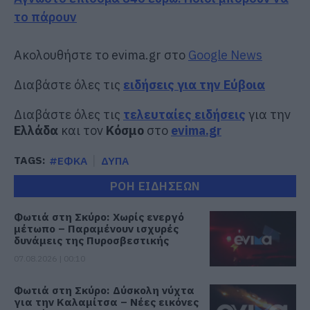
το πάρουν
Ακολουθήστε το evima.gr στο
Google News
Διαβάστε όλες τις
ειδήσεις για την Εύβοια
Διαβάστε όλες τις
τελευταίες ειδήσεις
για την
Ελλάδα
και τον
Κόσμο
στο
evima.gr
TAGS:
#ΕΦΚΑ
ΔΥΠΑ
ΡΟΗ ΕΙΔΗΣΕΩΝ
Φωτιά στη Σκύρο: Χωρίς ενεργό
μέτωπο – Παραμένουν ισχυρές
δυνάμεις της Πυροσβεστικής
07.08.2026 | 00:10
Φωτιά στη Σκύρο: Δύσκολη νύχτα
για την Καλαμίτσα – Νέες εικόνες