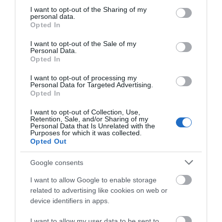
not limited to your visit or usage behaviour. You may click to
I want to opt-out of the Sharing of my
personal data.
Νέο σοβαρό τροχαίο στην Εύβοια:
grant or deny consent to Google and its third-party tags to
Opted In
Τούμπαρε αυτοκίνητο
use your data for below specified purposes in below Google
consent section.
06.08.2026 | 20:00
I want to opt-out of the Sale of my
Personal Data.
Opted In
Ελλάδα: Νέες
Έσπασαν πιάτα στο κεφάλι του
Φωτιά στη Δυτική
I want to opt-out of processing my
Αταμάν – Βίντεο από τη Σύμη
επενδύσεις 1 δισ. έως
Αττική: Αυτά είναι τα
Personal Data for Targeted Advertising.
το 2028 για την
μέτρα ενίσχυσης των
Opted In
06.08.2026 | 19:40
Ενέργεια
πυρόπληκτων
I want to opt-out of Collection, Use,
Retention, Sale, and/or Sharing of my
Φωτιά στη Σκύρο: Συνεχίζει να
Personal Data that Is Unrelated with the
Purposes for which it was collected.
καίει στο Νησί, συγκλονιστική
Opted Out
μαρτυρία – Νέες εικόνες και
βίντεο
Google consents
06.08.2026 | 19:40
I want to allow Google to enable storage
Ξεκινάει τεράστιο έργο αξίας
related to advertising like cookies on web or
2.425.000€ στην Εύβοια – Δείτε
e-ΕΦΚΑ και ΔΥΠΑ:
Τουρισμός για Όλους
πού
device identifiers in apps.
Ποιοι πάνε ΑΤΜ έως
2026-2027: Ξεκίνησαν
την Παρασκευή
οι αιτήσεις, οι
06.08.2026 | 19:20
I want to allow my user data to be sent to