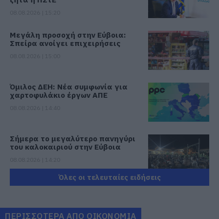
08.08.2026 | 15:20
Μεγάλη προσοχή στην Εύβοια:
Σπείρα ανοίγει επιχειρήσεις
08.08.2026 | 15:00
Όμιλος ΔΕΗ: Νέα συμφωνία για
χαρτοφυλάκιο έργων ΑΠΕ
08.08.2026 | 14:40
Σήμερα το μεγαλύτερο πανηγύρι
του καλοκαιριού στην Εύβοια
08.08.2026 | 14:20
Όλες οι τελευταίες ειδήσεις
Συρροή πιστών σε αυτό το
Μοναστήρι της Εύβοιας!
08.08.2026 | 14:00
ΠΕΡΙΣΣΟΤΕΡΑ ΑΠΟ ΟΙΚΟΝΟΜΙΑ