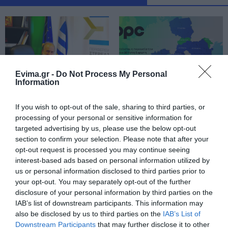
Έξοδος Αυγούστου: Οι Αθηναίοι
«ψηφίζουν» Εύβοια για τις
διακοπές τους!
08.08.2026 | 13:40
Evima.gr -
Do Not Process My Personal
Μεταφορές χρημάτων: Σε ποιες
Information
περιπτώσεις η ΑΑΔΕ επιβάλλει
φόρο από 10% έως 40%
Φωτιά στη Βοιωτία:
Όμιλος ΔΕΗ: Νέα
If you wish to opt-out of the sale, sharing to third parties, or
08.08.2026 | 13:20
Έκτακτα μέτρα
συμφωνία για
processing of your personal or sensitive information for
στήριξης για την
χαρτοφυλάκιο έργων
targeted advertising by us, please use the below opt-out
εστίαση ζητά η ΠΣτΕ
ΑΠΕ
Εικόνες σοκ σε κοιμητήριο της
section to confirm your selection. Please note that after your
Εύβοιας: Δείτε τι έκαναν
opt-out request is processed you may continue seeing
08.08.2026 | 13:00
interest-based ads based on personal information utilized by
us or personal information disclosed to third parties prior to
your opt-out. You may separately opt-out of the further
Α. Ο. Χαλκίς: Πρώτο φιλικό σήμερα
disclosure of your personal information by third parties on the
για νέα αγωνιστική περίοδο – Η
ώρα
IAB’s list of downstream participants. This information may
also be disclosed by us to third parties on the
IAB’s List of
08.08.2026 | 12:40
Downstream Participants
that may further disclose it to other
Μεταφορές χρημάτων:
Ποιοι και γιατί θα