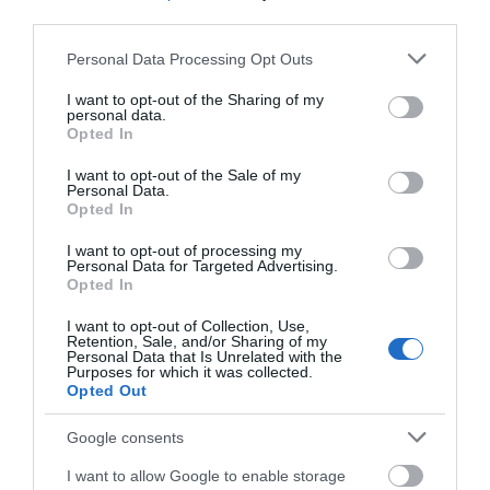
third parties.
Σε ποιες περιπτώσεις η
πάρουν διπλάσια
Τι γίνεται με τις τσούχτρες στην
ΑΑΔΕ επιβάλλει φόρο
σύνταξη τον Αύγουστο
Εύβοια;
Please note that this website/app uses one or more Google
από 10% έως 40%
Personal Data Processing Opt Outs
08.08.2026 | 12:20
services and may gather and store information including but
not limited to your visit or usage behaviour. You may click to
I want to opt-out of the Sharing of my
personal data.
grant or deny consent to Google and its third-party tags to
Opted In
Καύσωνας και πολλά μποφόρ
use your data for below specified purposes in below Google
αύριο στην Εύβοια! Συνεδρίασε η
consent section.
I want to opt-out of the Sale of my
επιτροπή εκτίμησης κινδύνου
Personal Data.
08.08.2026 | 12:00
Opted In
I want to opt-out of processing my
Εύβοια: Οι ισχυροί άνεμοι
Personal Data for Targeted Advertising.
Νέο επίδομα 600 ευρώ
Πότε θα πληρωθούν οι
έσπασαν μεγάλο πεύκο σε αυλή
Opted In
για σπουδαστές: Οι
συντάξεις Σεπτεμβρίου
εκκλησίας
δικαιούχοι
2026
08.08.2026 | 11:40
I want to opt-out of Collection, Use,
Retention, Sale, and/or Sharing of my
Personal Data that Is Unrelated with the
Εύβοια: Αποκαταστάθηκε το
Purposes for which it was collected.
ίντερνετ στον Οξύλιθο μετά από
Opted Out
επέμβαση της CP COMPANY Ε.Ε.
Google consents
08.08.2026 | 11:20
I want to allow Google to enable storage