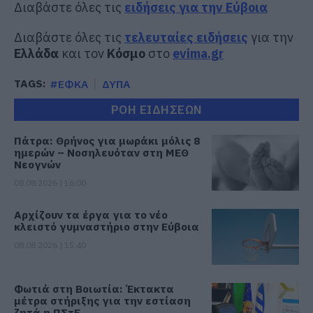
Διαβάστε όλες τις
ειδήσεις για την Εύβοια
Διαβάστε όλες τις
τελευταίες ειδήσεις
για την
Ελλάδα
και τον
Κόσμο
στο
evima.gr
TAGS:
#ΕΦΚΑ
ΔΥΠΑ
ΡΟΗ ΕΙΔΗΣΕΩΝ
Πάτρα: Θρήνος για μωράκι μόλις 8
ημερών – Νοσηλευόταν στη ΜΕΘ
Νεογνών
08.08.2026 | 16:00
Αρχίζουν τα έργα για το νέο
κλειστό γυμναστήριο στην Εύβοια
08.08.2026 | 15:40
Φωτιά στη Βοιωτία: Έκτακτα
μέτρα στήριξης για την εστίαση
ζητά η ΠΣτΕ