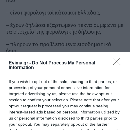
που:
– είναι φορολογικοί κάτοικοι Ελλάδας,
– έχουν δηλώσει εξαρτώμενα τέκνα σύμφωνα με
τα στοιχεία της φορολογικής δήλωσης,
– πληρούν τα προβλεπόμενα εισοδηματικά
όρια.
2.2 Ε: Ποιο είναι το εισοδηματικό όριο για
Evima.gr -
Do Not Process My Personal
Information
έγγαμους ή μέρη συμφώνου συμβίωσης;
If you wish to opt-out of the sale, sharing to third parties, or
Α: Για έγγαμους ή μέρη συμφώνου συμβίωσης, το
processing of your personal or sensitive information for
εισοδηματικό όριο είναι 40.000 ευρώ για το
targeted advertising by us, please use the below opt-out
πρώτο εξαρτώμενο τέκνο, προσαυξανόμενο
section to confirm your selection. Please note that after your
κατά 5.000 ευρώ για κάθε επιπλέον εξαρτώμενο
opt-out request is processed you may continue seeing
τέκνο πέραν του πρώτου. Παραδείγματα:
interest-based ads based on personal information utilized by
us or personal information disclosed to third parties prior to
– Με 1 παιδί: όριο 40.000 ευρώ.
your opt-out. You may separately opt-out of the further