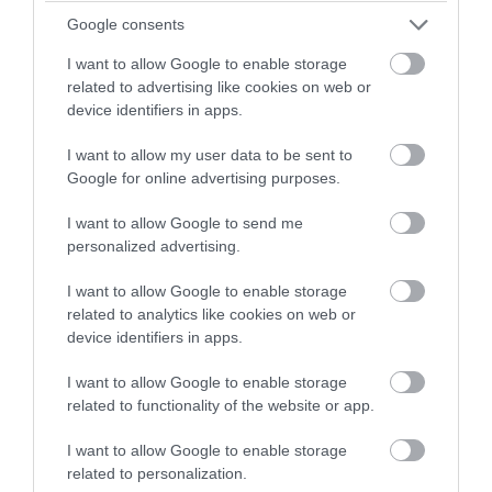
Α: Λαμβάνεται υπόψη το συνολικό οικογενειακό
Google consents
εισόδημα, δηλαδή εισόδημα:
I want to allow Google to enable storage
related to advertising like cookies on web or
– φορολογούμενο ή απαλλασσόμενο,
device identifiers in apps.
– πραγματικό ή τεκμαρτό,
I want to allow my user data to be sent to
Google for online advertising purposes.
– ανεξάρτητα από την πηγή προέλευσής του.
I want to allow Google to send me
2.5 Ε: Με βάση ποια φορολογική δήλωση έγινε η
personalized advertising.
πρώτη πληρωμή;
I want to allow Google to enable storage
Α: Η πρώτη καταβολή έγινε με βάση τα στοιχεία
related to analytics like cookies on web or
της δήλωσης φορολογίας εισοδήματος για το
device identifiers in apps.
φορολογικό έτος 2024, όπως είχαν διαμορφωθεί
I want to allow Google to enable storage
έως την τελευταία εργάσιμη ημέρα του Μαΐου
related to functionality of the website or app.
2026.
I want to allow Google to enable storage
3. Πώς καταβάλλεται η ενίσχυση ανά
related to personalization.
οικογενειακή κατάσταση