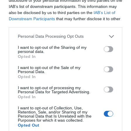
disclosure of your personal information by third parties on the
– Με 2 παιδιά: όριο 45.000 ευρώ.
IAB’s list of downstream participants. This information may
also be disclosed by us to third parties on the
IAB’s List of
– Με 3 παιδιά: όριο 50.000 ευρώ.
Downstream Participants
that may further disclose it to other
third parties.
2.3 Ε: Ποιο είναι το εισοδηματικό όριο για
Please note that this website/app uses one or more Google
μονογονεϊκές οικογένειες;
Personal Data Processing Opt Outs
services and may gather and store information including but
not limited to your visit or usage behaviour. You may click to
I want to opt-out of the Sharing of my
Α: Για μονογονεϊκές οικογένειες, το
personal data.
grant or deny consent to Google and its third-party tags to
εισοδηματικό όριο είναι 39.000 ευρώ για το
Opted In
use your data for below specified purposes in below Google
πρώτο εξαρτώμενο τέκνο, προσαυξανόμενο
consent section.
I want to opt-out of the Sale of my
κατά 5.000 ευρώ για κάθε επιπλέον εξαρτώμενο
Personal Data.
τέκνο πέραν του πρώτου. Παραδείγματα:
Opted In
– Με 1 παιδί: όριο 39.000 ευρώ.
I want to opt-out of processing my
Personal Data for Targeted Advertising.
Opted In
– Με 2 παιδιά: όριο 44.000 ευρώ.
I want to opt-out of Collection, Use,
Retention, Sale, and/or Sharing of my
– Με 3 παιδιά: όριο 49.000 ευρώ.
Personal Data that Is Unrelated with the
Purposes for which it was collected.
2.4 Ε: Ποιο εισόδημα λαμβάνεται υπόψη;
Opted Out