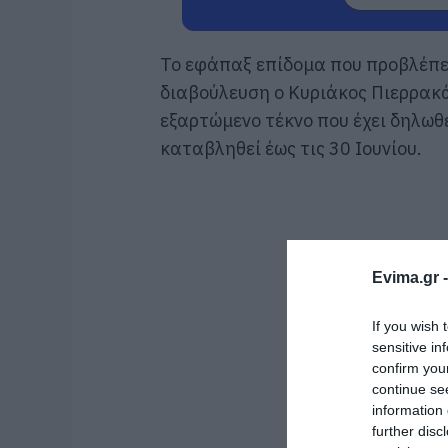
Το εφάπαξ επίδομα που προβλέπετ
διαβούλευση ο Κυριάκος Πιερρακά
εξαρτώμενο τέκνο που έχει δηλωθ
καταβληθεί έως τις 30 Ιουνίου.
Evima.gr 
If you wish 
sensitive in
confirm you
continue se
information 
further disc