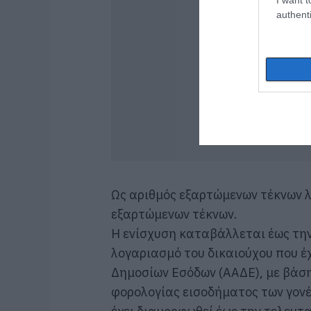
authenti
Ως αριθμός εξαρτώμενων τέκνων λ
εξαρτώμενων τέκνων.
Η ενίσχυση καταβάλλεται έως την
λογαριασμό του δικαιούχου που έ
Δημοσίων Εσόδων (ΑΑΔΕ), με βάση
φορολογίας εισοδήματος των γονέ