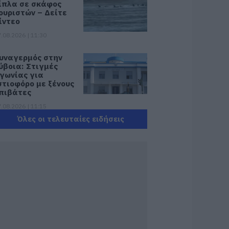
ίπλα σε σκάφος
ουριστών – Δείτε
ίντεο
.08.2026 | 11:30
υναγερμός στην
ύβοια: Στιγμές
γωνίας για
στιοφόρο με ξένους
πιβάτες
.08.2026 | 11:15
Όλες οι τελευταίες ειδήσεις
κτακτη διακοπή
ερού τώρα στην
αραλία Αυλίδας
.08.2026 | 11:00
 Κύμη στο
πίκεντρο της
αστρονομίας –
ήμερα η μεγάλη
ναρξη!