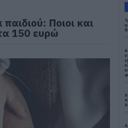
 παιδιού: Ποιοι και
Τ
α
τα 150 ευρώ
δ
07
Α
ε
ε
ε
κ
φ
07
Χ
π
Χ
07
Δ