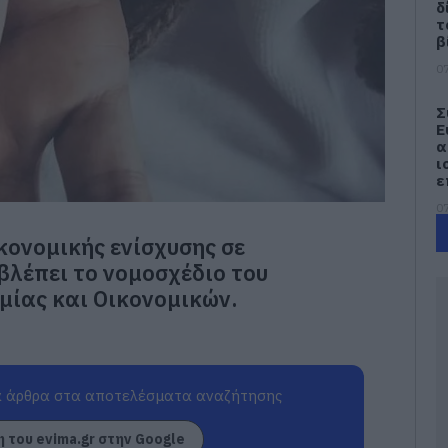
δ
τ
β
07
Σ
Ε
α
ι
ε
07
κονομικής ενίσχυσης σε
Έ
οβλέπει το νομοσχέδιο του
ν
π
μίας και Οικονομικών.
07
Η
ε
γ
 άρθρα στα αποτελέσματα αναζήτησης
Σ
έ
 του evima.gr στην Google