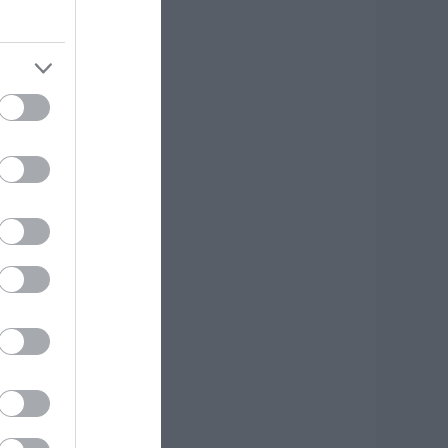
ύβοια: Σε αυτό το
ραφικό χωριό
οίρασαν Κεσκέσι
η Μεταμόρφωση
ου Σωτήρος
.08.2026 | 09:00
οιες περιοχές δεν
α έχουν ρεύμα
ήμερα στην Εύβοια
.08.2026 | 08:45