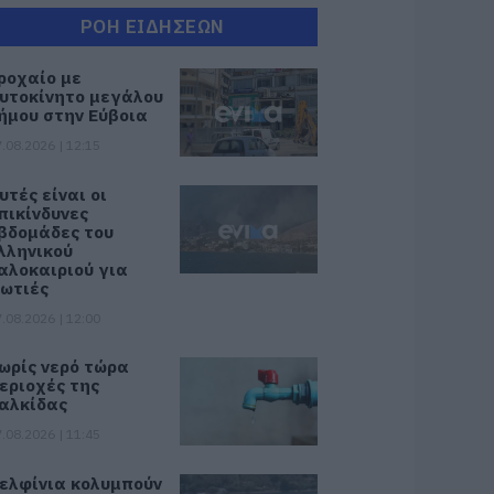
ΡΟΗ ΕΙΔΗΣΕΩΝ
ροχαίο με
υτοκίνητο μεγάλου
ήμου στην Εύβοια
.08.2026 | 12:15
υτές είναι οι
πικίνδυνες
βδομάδες του
λληνικού
αλοκαιριού για
ωτιές
.08.2026 | 12:00
ωρίς νερό τώρα
εριοχές της
αλκίδας
.08.2026 | 11:45
ελφίνια κολυμπούν