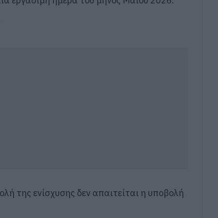
αία εργάσιμη ημέρα του μηνός Μαΐου 2026.
ς
ολή της ενίσχυσης δεν απαιτείται η υποβολή