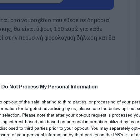
07
Τ
αι στο νομοσχέδιο που έθεσε σε δημόσια
γ
γ
κης, θα είναι ύψους 150 ευρώ για κάθε
α
Ε
εί στην περυσινή φορολογική δήλωση και θα
07
Σ
μ
σ
σ
α
φ
-
Do Not Process My Personal Information
07
to opt-out of the sale, sharing to third parties, or processing of your per
Ε
formation for targeted advertising by us, please use the below opt-out s
Ε
r selection. Please note that after your opt-out request is processed y
γ
eing interest-based ads based on personal information utilized by us or
κ
«
disclosed to third parties prior to your opt-out. You may separately opt-
losure of your personal information by third parties on the IAB’s list of
07