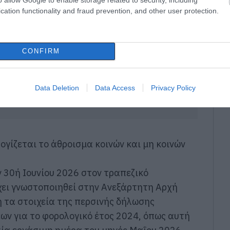
cation functionality and fraud prevention, and other user protection.
CONFIRM
Data Deletion
Data Access
Privacy Policy
ογίζεται το άθροισμα κοινών και μη κοινών
 30ή Ιουνίου 2026 στον τραπεζικό
χει γνωστοποιηθεί στην Ανεξάρτητη Αρχή
 τα στοιχεία της περσινής δήλωσης
ων για το φορολογικό έτος 2024, όπως αυτή