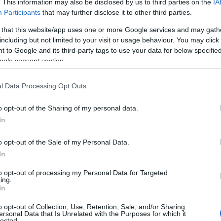
. This information may also be disclosed by us to third parties on the
IA
Participants
that may further disclose it to other third parties.
Σ
νέου νομοσχεδίου «Mέτρα αντιμετώπισης της
κ
 that this website/app uses one or more Google services and may gath
β
 του διαθέσιμου εισοδήματος των πολιτών,
including but not limited to your visit or usage behaviour. You may click 
«
ε
τάξεις, ρυθμίσεις για τον εξωδικαστικό
 to Google and its third-party tags to use your data for below specifi
Ε
ogle consent section.
ταξιοδοτικές ρυθμίσεις Δημοσίου, ρυθμίσεις
07
Ελέγχου Παιγνίων και βελτίωση του πλαισίου
l Data Processing Opt Outs
ν Εταιρεία Ακινήτων Δημοσίου Ανώνυμη
Ι
6
ρίζεται ότι το επίδομα θα καταβληθεί σε
o opt-out of the Sharing of my personal data.
Ε
κ
δηματικά κριτήρια, στον τραπεζικό
In
ν
την εφαρμογή myAADE και χωρίς να
07
o opt-out of the Sale of my Personal Data.
ίτηση σε ξεχωριστή πλατφόρμα για το σκοπό
In
Υ
σ
to opt-out of processing my Personal Data for Targeted
Σ
ing.
από το υπό διαβούλευση νομοσχέδιο,
6
In
07
o opt-out of Collection, Use, Retention, Sale, and/or Sharing
ersonal Data that Is Unrelated with the Purposes for which it
lected.