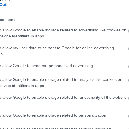
τον κρατικό προϋπολογισμό έκτακτη εφάπαξ
Ε
Out
γ
ρώ για κάθε εξαρτώμενο τέκνο, σε γονείς που
μ
τ
ας και πληρούν τα εισοδηματικά κριτήρια.
consents
τ
07
o allow Google to enable storage related to advertising like cookies on
σοι γονείς εξαρτώμενων τέκνων έχουν δηλώσει
evice identifiers in apps.
λικό οικογενειακό εισόδημα (υπόχρεου,
Π
θ
ίωσης και εξαρτώμενων τέκνων αυτών),
o allow my user data to be sent to Google for online advertising
σ
s.
ης, φορολογούμενο και απαλλασσόμενο,
07
to allow Google to send me personalized advertising.
ή μέρος συμφώνου συμβίωσης,
o allow Google to enable storage related to analytics like cookies on
 για κάθε επιπλέον εξαρτώμενο τέκνο πέραν
evice identifiers in apps.
α τις μονογονεϊκές οικογένειες με
o allow Google to enable storage related to functionality of the website
ο κατά 5.000 ευρώ για κάθε επιπλέον
του.
o allow Google to enable storage related to personalization.
o allow Google to enable storage related to security, including