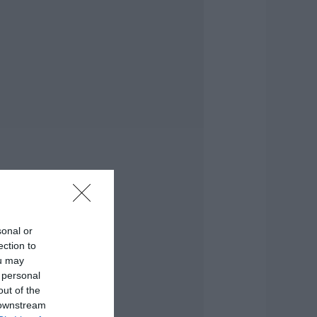
.08.2026 | 10:45
ι είναι οι
ανωματήδες και
ιατί έφτασαν σε
υτό το χωριό της
ύβοιας;
.08.2026 | 10:30
υγκλονίζει
αρτυρία εθελοντή
την Εύβοια: Ετσι
ώθηκε το Προκόπι
πό τη μεγάλη
ωτιά (vid)
.08.2026 | 10:15
sonal or
ίσαι διακοπές στην
ection to
ύβοια και θες
ou may
εύσεις στα
 personal
άρβουνα; Έλα στο
Παλιό Πιθάρι»!
out of the
 downstream
.08.2026 | 10:00