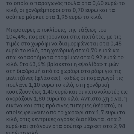
τα οποία ο παραγωγός πουλά στα 0,60 ευρώ το
κιλό, οι χονδρέμποροι στα 0,70 ευρώ και τα
σούπερ μάρκετ στα 1,95 ευρώ το κιλό.
Μικρότερες αποκλίσεις, της τάξεως του
104,4%, παρατηρούνται στις πατάτες, με τις
τιμές στο χωράφι να διαμορφώνεται στα 0,45
ευρώ το κιλό, στη χονδρική στα 0,70 ευρώ και
στα καταστήματα τροφίμων στα 0,92 ευρώ το
κιλό. Στο 63,6% βρίσκεται η «ψαλίδα» τιμών
στη διαδρομή από το χωράφι στο ράφι για τις
μελιτζάνες (φλάσκες), καθώς οι παραγωγοί τις
πουλάνε 1,10 ευρώ το κιλό, στη χονδρική
κοστίζουν έως 1,40 ευρώ και οι καταναλωτές τις
αγοράζουν 1,80 ευρώ το κιλό. Αντίστοιχη είναι η
εικόνα και στις πράσινες πιπεριές (κέρατο), οι
οποίες φεύγουν από το χωράφι στα 1,7 ευρώ το
κιλό, στις κεντρικές αγορές διατίθενται στα 2
ευρώ και φτάνουν στα σούπερ μάρκετ στα 2,98
ευρώ το κιλό.