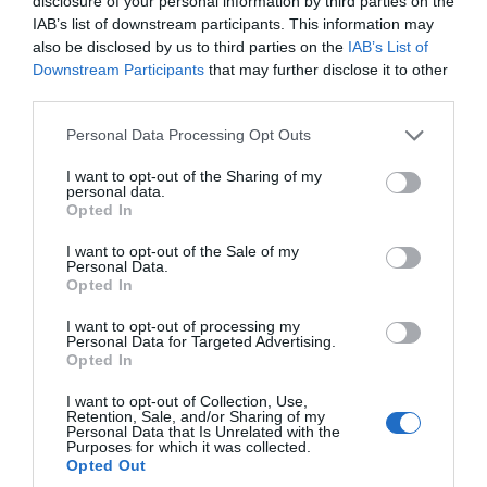
disclosure of your personal information by third parties on the
Πιπεριές
1,17
1,60
4,25
+263,3%
IAB’s list of downstream participants. This information may
Φλωρίνης
also be disclosed by us to third parties on the
IAB’s List of
(1 κιλό)
Downstream Participants
that may further disclose it to other
Μήλα
0,70
1
1,70
+142,9%
third parties.
στάρκιν (1
κιλό)
Please note that this website/app uses one or more Google
Personal Data Processing Opt Outs
services and may gather and store information including but
Πορτοκάλια
0,55
0,85
1,30
+136,4%
not limited to your visit or usage behaviour. You may click to
I want to opt-out of the Sharing of my
βαλέντσια
personal data.
grant or deny consent to Google and its third-party tags to
(1 κιλό)
Opted In
use your data for below specified purposes in below Google
consent section.
ΕΛΕΥΘΕΡΟΣ ΤΥΠΟΣ
I want to opt-out of the Sale of my
Personal Data.
Opted In
I want to opt-out of processing my
Personal Data for Targeted Advertising.
Opted In
I want to opt-out of Collection, Use,
Retention, Sale, and/or Sharing of my
Personal Data that Is Unrelated with the
Purposes for which it was collected.
Opted Out