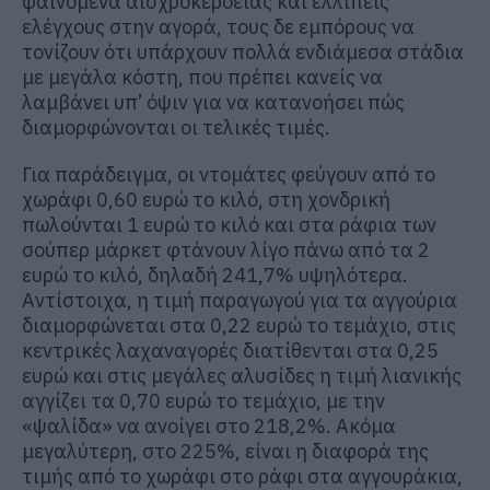
φαινόμενα αισχροκέρδειας και ελλιπείς
ελέγχους στην αγορά, τους δε εμπόρους να
τονίζουν ότι υπάρχουν πολλά ενδιάμεσα στάδια
με μεγάλα κόστη, που πρέπει κανείς να
λαμβάνει υπ’ όψιν για να κατανοήσει πώς
διαμορφώνονται οι τελικές τιμές.
Για παράδειγμα, οι ντομάτες φεύγουν από το
χωράφι 0,60 ευρώ το κιλό, στη χονδρική
πωλούνται 1 ευρώ το κιλό και στα ράφια των
σούπερ μάρκετ φτάνουν λίγο πάνω από τα 2
ευρώ το κιλό, δηλαδή 241,7% υψηλότερα.
Αντίστοιχα, η τιμή παραγωγού για τα αγγούρια
διαμορφώνεται στα 0,22 ευρώ το τεμάχιο, στις
κεντρικές λαχαναγορές διατίθενται στα 0,25
ευρώ και στις μεγάλες αλυσίδες η τιμή λιανικής
αγγίζει τα 0,70 ευρώ το τεμάχιο, με την
«ψαλίδα» να ανοίγει στο 218,2%. Ακόμα
μεγαλύτερη, στο 225%, είναι η διαφορά της
τιμής από το χωράφι στο ράφι στα αγγουράκια,