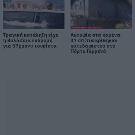
Συγκίνηση και βαθιά πίστη στην
Εύβοια! Τίμησαν τον Όσιο Ιωάννη
του Ρώσσο για το θαύμα της
βροχής στη φωτιά του 2021
08.08.2026 | 09:00
Τραγική κατάληξη είχε
Αυτοψία στα καμένα:
Εορτολόγιο: Ποιοι γιορτάζουν
η θαλάσσια εκδρομή
37 σπίτια κρίθηκαν
σήμερα, Σάββατο 8 Αυγούστου
για 57χρονο τουρίστα
κατεδαφιστέα στο
Πόρτο Γερμενό
08.08.2026 | 08:40
Καιρός: Πολύ ζέστη σήμερα στην
Εύβοια! Στα ύψη το θερμόμετρο
08.08.2026 | 08:20