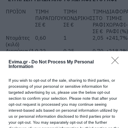
ΠΡΟΪΟΝ
ΤΙΜΗ
ΤΙΜΗ
ΤΙΜΗ
ΔΙΑΦΟΡ
ΠΑΡΑΓΩΓΟΥ
ΧΟΝΔΡΙΚΗΣ
ΣΤΟ
ΤΙΜΗΣ
ΣΕ €
ΣΕ €
ΡΑΦΙ
ΧΩΡΑΦΙ-
ΣΕ €
ΡΑΦΙ (%
Ντομάτες
0,60
1
2,05
+241,7%
(κιλό)
Αγγούρια (1
0,22
0,25
0,70
+218,2%
τεμάχιο)
Evima.gr -
Do Not Process My Personal
Αγγουράκια
0,60
0,70
1,95
+225%
Information
(1 κιλό)
Πατάτες (1
0,45
0,70
0,92
+104,4%
If you wish to opt-out of the sale, sharing to third parties, or
κιλό)
processing of your personal or sensitive information for
Μελιτζάνες
1,10
1,40
1,80
+63,6%
targeted advertising by us, please use the below opt-out
φλάσκες (1
section to confirm your selection. Please note that after your
κιλό)
opt-out request is processed you may continue seeing
Πιπεριές
1,70
2
2,98
+75,3%
interest-based ads based on personal information utilized by
κέρατο (1
us or personal information disclosed to third parties prior to
your opt-out. You may separately opt-out of the further
κιλό)