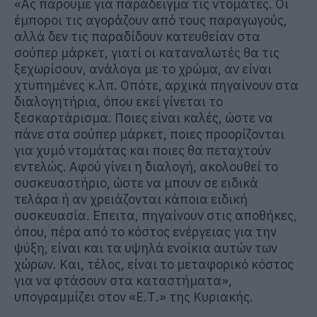
«Ας πάρουμε για παράδειγμα τις ντομάτες. Οι
έμποροι τις αγοράζουν από τους παραγωγούς,
αλλά δεν τις παραδίδουν κατευθείαν στα
σούπερ μάρκετ, γιατί οι καταναλωτές θα τις
ξεχωρίσουν, ανάλογα με το χρώμα, αν είναι
χτυπημένες κ.λπ. Οπότε, αρχικά πηγαίνουν στα
διαλογητήρια, όπου εκεί γίνεται το
ξεσκαρτάρισμα. Ποιες είναι καλές, ώστε να
πάνε στα σούπερ μάρκετ, ποιες προορίζονται
για χυμό ντομάτας και ποιες θα πεταχτούν
εντελώς. Αφού γίνει η διαλογή, ακολουθεί το
συσκευαστήριο, ώστε να μπουν σε ειδικά
τελάρα ή αν χρειάζονται κάποια ειδική
συσκευασία. Επειτα, πηγαίνουν στις αποθήκες,
όπου, πέρα από το κόστος ενέργειας για την
ψύξη, είναι και τα υψηλά ενοίκια αυτών των
χώρων. Και, τέλος, είναι το μεταφορικό κόστος
για να φτάσουν στα καταστήματα»,
υπογραμμίζει στον «Ε.Τ.» της Κυριακής.