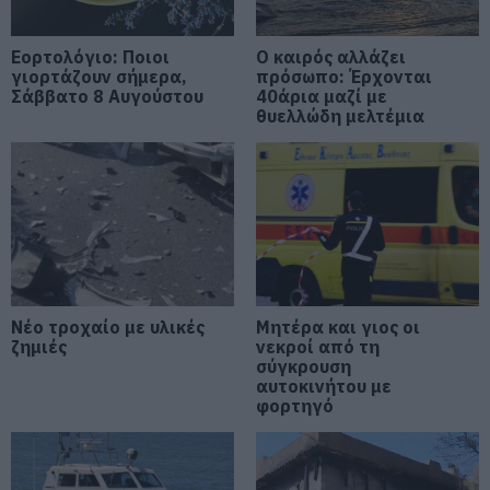
Εύβοια: «Πλιάτσικο» σε έργο
ανάπλασης παραλίας – Η
καταγγελία που προκαλεί
Εορτολόγιο: Ποιοι
Ο καιρός αλλάζει
αντιδράσεις
γιορτάζουν σήμερα,
πρόσωπο: Έρχονται
Σάββατο 8 Αυγούστου
40άρια μαζί με
08.08.2026 | 10:20
θυελλώδη μελτέμια
Χωρίς Internet τώρα αυτό το
χωριό της Εύβοιας
08.08.2026 | 10:00
Εύβοια: Διακοπή ρεύματος αύριο
πολλές περιοχές- Πίνακας
08.08.2026 | 09:40
Νέο τροχαίο με υλικές
Μητέρα και γιος οι
ζημιές
νεκροί από τη
σύγκρουση
Άρχισε τις διακοπές ο
αυτοκινήτου με
Μητσοτάκης: Φαγητό και κρασί
φορτηγό
σε γνωστό στέκι
08.08.2026 | 09:20