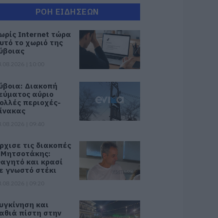
ΡΟΗ ΕΙΔΗΣΕΩΝ
ωρίς Internet τώρα
υτό το χωριό της
ύβοιας
.08.2026 | 10:00
ύβοια: Διακοπή
εύματος αύριο
ολλές περιοχές-
ίνακας
.08.2026 | 09:40
ρχισε τις διακοπές
 Μητσοτάκης:
αγητό και κρασί
ε γνωστό στέκι
.08.2026 | 09:20
υγκίνηση και
αθιά πίστη στην