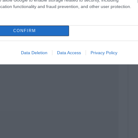
cation functionality and fraud prevention, and other user protection.
ν προστίμων
πλήρη αυτοματοποίηση της διαδικασίας
CONFIRM
σμες δηλώσεις. Το πληροφοριακό σύστημα θα
ς και θα βεβαιώνει τις σχετικές κυρώσεις
υπαλλήλου.
Data Deletion
Data Access
Privacy Policy