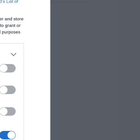
B’s List of
021
.08.2026 | 22:00
er and store
to grant or
έο τροχαίο με
λικές ζημιές
ed purposes
.08.2026 | 21:40
ύβοια: Γυναίκα
πεσε θύμα
ιαδικτυακής
πάτης – Πλήρωσε
ια τρακτέρ που δεν
αρέλαβε
.08.2026 | 21:20
ραγωδία στην
ύβοια: Άνδρας
νασύρθηκε χωρίς
ις αισθήσεις του
πό τη θάλασσα
.08.2026 | 20:57