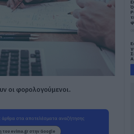
Ε
Ό
Ρ
τ
φ
08
Ε
γ
Σ
Α
08
Κ
σ
υν οι φορολογούμενοι.
Ε
θ
08
Π
 άρθρα στα αποτελέσματα αναζήτησης
σ
Υ
 του evima.gr στην Google
π