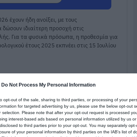
α
τ
Π
26 έχουν ήδη ανοίξει, με τους
08
 δώσουν ιδιαίτερη προσοχή στις
Μ
ής. Για τα φυσικά πρόσωπα, η προθεσμία για
σ
ολογικού έτους 2025 εκπνέει στις 15 Ιουλίου
Π
κ
(
08
Ο
π
-
Do Not Process My Personal Information
4
θ
to opt-out of the sale, sharing to third parties, or processing of your per
07
formation for targeted advertising by us, please use the below opt-out s
r selection. Please note that after your opt-out request is processed y
Ε
eing interest-based ads based on personal information utilized by us or
μ
χ
disclosed to third parties prior to your opt-out. You may separately opt-
μ
losure of your personal information by third parties on the IAB’s list of
κ