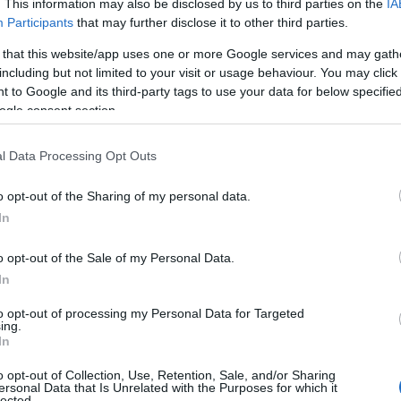
. This information may also be disclosed by us to third parties on the
IA
2
Participants
that may further disclose it to other third parties.
07
 that this website/app uses one or more Google services and may gath
including but not limited to your visit or usage behaviour. You may click 
Ν
υ
 to Google and its third-party tags to use your data for below specifi
Ε θα παραμείνει διαθέσιμη έως τις 15
ogle consent section.
07
ων δηλώσεων φυσικών προσώπων. Μέχρι τότε
l Data Processing Opt Outs
κατάθεση του εντύπου Ε1, καθώς και των
Ε
έ
απαιτείται.
o opt-out of the Sharing of my personal data.
δ
α
In
μμετέχουν σε νομικά πρόσωπα ή οντότητες
γ
π
ία παρατείνεται έως τις 31 Ιουλίου 2026.
o opt-out of the Sale of my Personal Data.
07
In
Τ
to opt-out of processing my Personal Data for Targeted
Ε
ing.
 χρεωστικό εκκαθαριστικό έχουν δύο
α
In
τ
α
o opt-out of Collection, Use, Retention, Sale, and/or Sharing
ersonal Data that Is Unrelated with the Purposes for which it
07
lected.