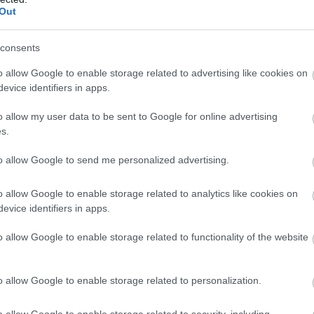
Out
Α
π
consents
τ
ε
o allow Google to enable storage related to advertising like cookies on
07
evice identifiers in apps.
Π
o allow my user data to be sent to Google for online advertising
π
s.
σ
Α
to allow Google to send me personalized advertising.
07
o allow Google to enable storage related to analytics like cookies on
evice identifiers in apps.
έως τις 31 Ιουλίου 2026, εξασφαλίζοντας
o allow Google to enable storage related to functionality of the website
ρωμή σε οκτώ ισόποσες μηνιαίες δόσεις, με
 το τέλος Ιουλίου 2026 και την τελευταία
o allow Google to enable storage related to personalization.
o allow Google to enable storage related to security, including