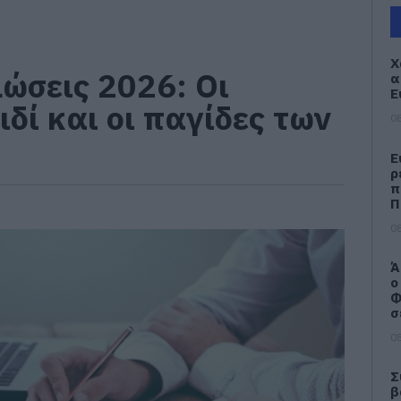
Χ
ώσεις 2026: Οι
α
Ε
δί και οι παγίδες των
08
Ε
ρ
π
Π
08
Ά
ο
Φ
σ
08
Σ
β