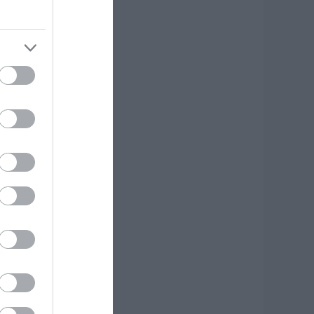
νακοινώθηκαν νέες
ροσλήψεις σε δήμο
ης Εύβοιας: Δείτε
δώ
.08.2026 | 20:40
οιοι και γιατί θα
άρουν διπλάσια
ύνταξη τον
ύγουστο
.08.2026 | 20:20