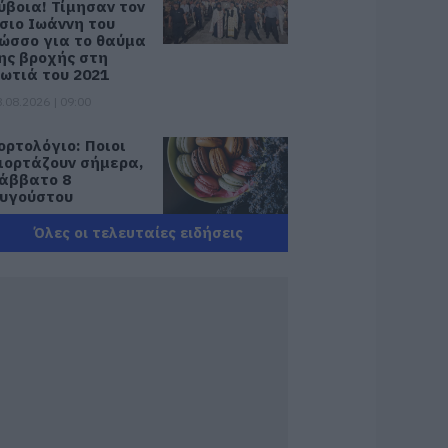
ύβοια! Τίμησαν τον
σιο Ιωάννη του
ώσσο για το θαύμα
ης βροχής στη
ωτιά του 2021
.08.2026 | 09:00
ορτολόγιο: Ποιοι
ιορτάζουν σήμερα,
άββατο 8
υγούστου
.08.2026 | 08:40
Όλες οι τελευταίες ειδήσεις
αιρός: Πολύ ζέστη
ήμερα στην
ύβοια! Στα ύψη το
ερμόμετρο
.08.2026 | 08:20
ροσοχή σήμερα
την Εύβοια:
ψηλός κίνδυνος
υρκαγιάς! Τι