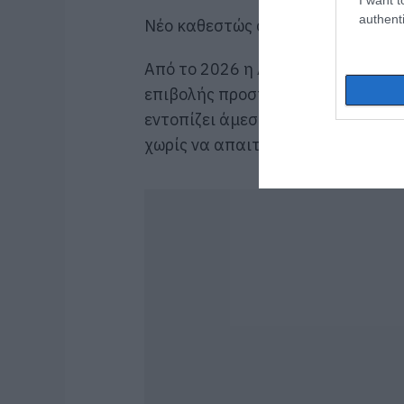
authenti
Νέο καθεστώς αυτοματοποιημένω
Από το 2026 η ΑΑΔΕ προχωρά σε 
επιβολής προστίμων για εκπρόθε
εντοπίζει άμεσα τις καθυστερήσει
χωρίς να απαιτείται παρέμβαση 