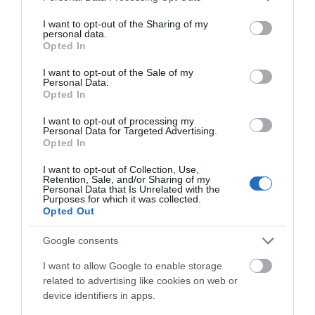
σήμερα, Κυριακή 9 Αυγούστου
services and may gather and store information including but
not limited to your visit or usage behaviour. You may click to
I want to opt-out of the Sharing of my
09.08.2026 | 08:40
personal data.
grant or deny consent to Google and its third-party tags to
Opted In
use your data for below specified purposes in below Google
consent section.
Καιρός: Καύσωνας και πολλά
I want to opt-out of the Sale of my
μποφόρ σήμερα στην Εύβοια
Personal Data.
Opted In
09.08.2026 | 08:20
I want to opt-out of processing my
Όλες οι τελευταίες ειδήσεις
Personal Data for Targeted Advertising.
Opted In
«Κόκκινος» συναγερμός σήμερα
στην Εύβοια – Τι απαγορεύεται
I want to opt-out of Collection, Use,
09.08.2026 | 08:00
Retention, Sale, and/or Sharing of my
ΠΕΡΙΣΣΟΤΕΡΑ ΑΠΟ ΟΙΚΟΝΟΜΙΑ
Personal Data that Is Unrelated with the
Purposes for which it was collected.
Opted Out
Φωτιά στην Εύβοια σε ξερά χόρτα
09.08.2026 | 00:10
Google consents
I want to allow Google to enable storage
related to advertising like cookies on web or
Ρίγη συγκίνησης στην Εύβοια! Η
device identifiers in apps.
Ιερά Μονή Οσίου Δαυΐδ έλαμψε