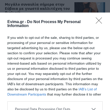
Μεγάλο συναυλία σήμερα στην
Εύβοια με γνωστό καλλιτέχνη του
βιολιού!
09.08.2026 | 10:00
Evima.gr -
Do Not Process My Personal
Information
Χωρίς ρεύμα σήμερα Κυριακή 9,
Αυγούστου πολλές περιοχές στην
If you wish to opt-out of the sale, sharing to third parties, or
Εύβοια
processing of your personal or sensitive information for
09.08.2026 | 09:40
targeted advertising by us, please use the below opt-out
section to confirm your selection. Please note that after your
Σε αυτή την Ενορία του Οσίου
opt-out request is processed you may continue seeing
Ιωάννη του Ρώσσου λειτούργησε
interest-based ads based on personal information utilized by
χθες ο Μητροπολίτης Χαλκίδος
us or personal information disclosed to third parties prior to
09.08.2026 | 09:20
your opt-out. You may separately opt-out of the further
disclosure of your personal information by third parties on the
Νότια Εύβοια: Μεγάλο Beach Party
IAB’s list of downstream participants. This information may
σήμερα στη Γαλάζια Λίμνη! Εσύ θα
also be disclosed by us to third parties on the
IAB’s List of
λείπεις;
Downstream Participants
that may further disclose it to other
09.08.2026 | 09:00
third parties.
Εορτολόγιο: Ποιοι γιορτάζουν
Please note that this website/app uses one or more Google
Personal Data Processing Opt Outs