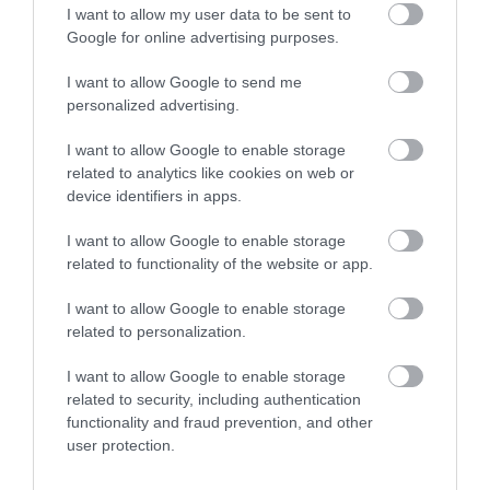
στη μεγάλη πανήγυρη της
I want to allow my user data to be sent to
Αγροτικές ενισχύσεις:
Φωτιά στη Βοιωτία:
Μεταμορφώσεως
Ποιοι θα λάβουν
Έκτακτα μέτρα
Google for online advertising purposes.
08.08.2026 | 21:00
νωρίτερα τις
στήριξης για την
προκαταβολές
εστίαση ζητά η ΠΣτΕ
I want to allow Google to send me
Φάνης Σπανός: 500.000 € για την
personalized advertising.
ενεργειακή αναβάθμιση του 4ου
Δημοτικού Σχολείου Λιβαδειάς
I want to allow Google to enable storage
08.08.2026 | 20:40
related to analytics like cookies on web or
device identifiers in apps.
Εύβοια: Τέλος στις παράνομες
χωματερές – Έρχονται πρόστιμα
I want to allow Google to enable storage
χωρίς εξαιρέσεις
related to functionality of the website or app.
08.08.2026 | 20:20
Όμιλος ΔΕΗ: Νέα
Μεταφορές χρημάτων:
συμφωνία για
Σε ποιες περιπτώσεις η
I want to allow Google to enable storage
χαρτοφυλάκιο έργων
Εύβοια: Η μαύρη επέτειος της
ΑΑΔΕ επιβάλλει φόρο
related to personalization.
καταστροφικής πυρκαγιάς – Το
ΑΠΕ
από 10% έως 40%
χρονικό της τραγωδίας
I want to allow Google to enable storage
08.08.2026 | 20:00
related to security, including authentication
functionality and fraud prevention, and other
Εύβοια: Πότε θα γίνει ο
user protection.
καθιερωμένος έρανος για το
«Στιφάδο της Παναγίας»