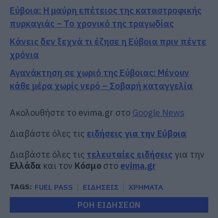
Εύβοια: Η μαύρη επέτειος της καταστροφικής
πυρκαγιάς – Το χρονικό της τραγωδίας
Κάνεις δεν ξεχνά τι έζησε η Εύβοια πριν πέντε
χρόνια
Αγανάκτηση σε χωριό της Εύβοιας: Μένουν
κάθε μέρα χωρίς νερό – Σοβαρή καταγγελία
Ακολουθήστε το evima.gr στο
Google News
Διαβάστε όλες τις
ειδήσεις για την Εύβοια
Διαβάστε όλες τις
τελευταίες ειδήσεις
για την
Ελλάδα
και τον
Κόσμο
στο
evima.gr
TAGS:
FUEL PASS
ΕΙΔΗΣΕΙΣ
ΧΡΗΜΑΤΑ
ΡΟΗ ΕΙΔΗΣΕΩΝ