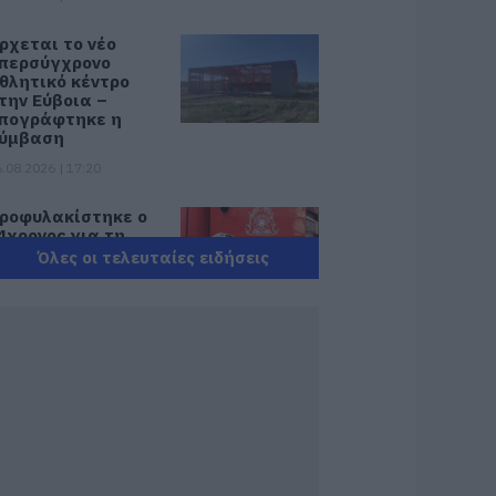
ρχεται το νέο
περσύγχρονο
θλητικό κέντρο
την Εύβοια –
πογράφτηκε η
ύμβαση
.08.2026 | 17:20
ροφυλακίστηκε ο
4χρονος για τη
ωτιά στη
Όλες οι τελευταίες ειδήσεις
εφαλονιά
.08.2026 | 17:00
αμία μόνιμη
ρόσληψη
ασκάλων στην
ύβοια – Το θέμα
άει στην βουλή
.08.2026 | 16:45