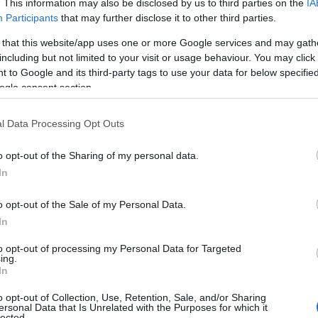
06
. This information may also be disclosed by us to third parties on the
IA
Participants
that may further disclose it to other third parties.
Ν
 that this website/app uses one or more Google services and may gath
Ε
ριφέρειας φιλοξενήθηκαν 13 εκθέτες από τη
μ
including but not limited to your visit or usage behaviour. You may click 
δ
τη δυνατότητα να παρουσιάσουν τα προϊόντα
 to Google and its third-party tags to use your data for below specifi
ogle consent section.
06
 την τεχνογνωσία και τις καινοτόμες λύσεις
ματιών, επισκεπτών και εκπροσώπων της
e
l Data Processing Opt Outs
Π
έ
o opt-out of the Sharing of my personal data.
06
αιρία προβολής για τις επιχειρήσεις της
In
 κατασκευών συνδέεται άμεσα με την
Σ
σχόληση, την παραγωγή, την τεχνολογική
o opt-out of the Sale of my Personal Data.
Χ
έ
In
ση και τη βιώσιμη μετάβαση.
Υ
to opt-out of processing my Personal Data for Targeted
06
πιχειρήσεις είχαν τη δυνατότητα να
ing.
In
ευνήσουν προοπτικές συνεργασίας και να
Σ
Μ
o opt-out of Collection, Use, Retention, Sale, and/or Sharing
 μια δυναμική και απαιτητική αγορά.
m
ersonal Data that Is Unrelated with the Purposes for which it
δ
lected.