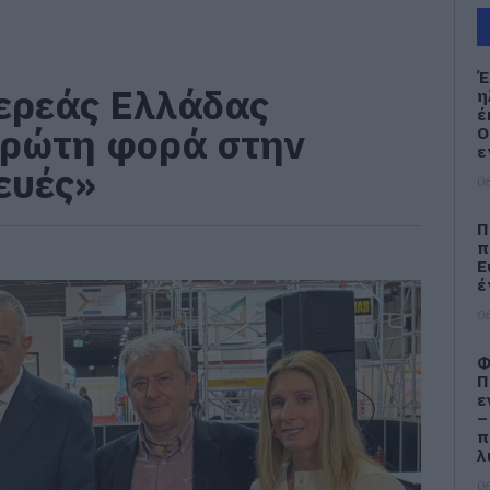
Έ
ερεάς Ελλάδας
η
έ
πρώτη φορά στην
Ο
ε
ευές»
06
Π
π
Ε
έ
06
Φ
Π
ε
–
π
λ
06