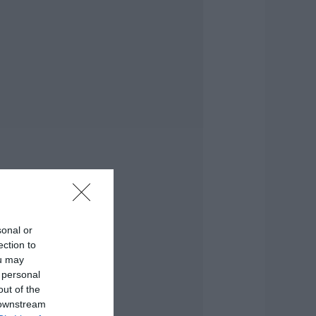
ρχεται ισχυρό
ύμα ζέστης: Πότε η
ερμοκρασία θα
τυπήσει 40άρια
.08.2026 | 16:30
ύβοια: Τέλος στις
αράνομες
ωματερές –
ρχονται πρόστιμα
ια όσους πετούν
γκώδη
πορρίμματα
.08.2026 | 16:15
ροφυλακιστέος ο
φγανός για τη
sonal or
ολοφονία της
ection to
ρετανίδας –
ou may
υγκλονιστική
ατάθεση της
 personal
υζύγου του
out of the
8χρονου
 downstream