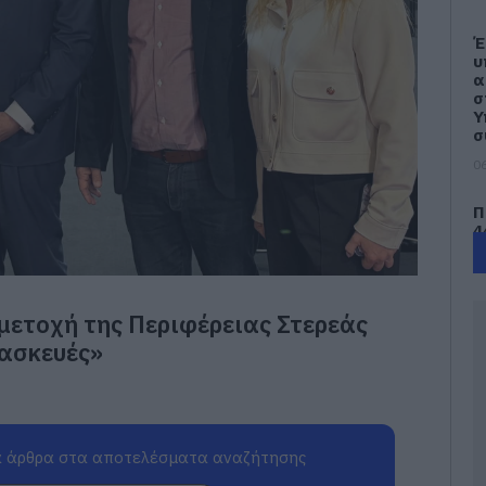
Έ
υ
α
σ
Υ
σ
06
Π
4
φ
Κ
06
μετοχή της Περιφέρειας Στερεάς
Κ
ασκευές»
π
δ
Ε
π
06
 άρθρα στα αποτελέσματα αναζήτησης