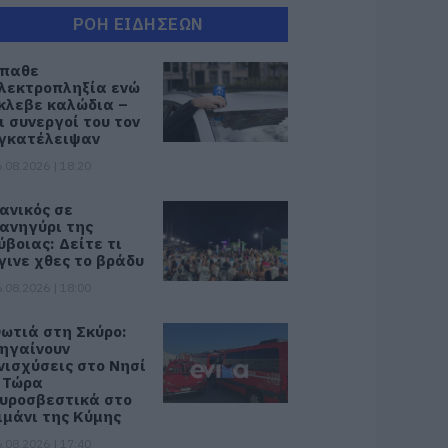
ΡΟΗ ΕΙΔΗΣΕΩΝ
παθε
λεκτροπληξία ενώ
κλεβε καλώδια –
ι συνεργοί του τον
γκατέλειψαν
.08.2026 | 18:20
ανικός σε
ανηγύρι της
ύβοιας: Δείτε τι
γινε χθες το βράδυ
.08.2026 | 18:00
ωτιά στη Σκύρο:
ηγαίνουν
νισχύσεις στο Νησί
 Τώρα
υροσβεστικά στο
ιμάνι της Κύμης
.08.2026 | 17:40