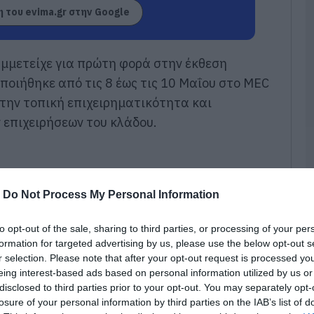
Έ
 του evima.gr στην Google
κ
θ
χ
μμετείχε για πρώτη φορά στην έκθεση
06
οιήθηκε από τις 8 έως τις 10 Μαΐου στο MEC
Ε
την τοπική επιχειρηματικότητα και
π
χ
 επιχειρήσεων του κλάδου.
Έ
γ
ο
α
06
-
Do Not Process My Personal Information
Π
Α
to opt-out of the sale, sharing to third parties, or processing of your per
δ
formation for targeted advertising by us, please use the below opt-out s
Β
r selection. Please note that after your opt-out request is processed y
Σ
κ
eing interest-based ads based on personal information utilized by us or
σ
disclosed to third parties prior to your opt-out. You may separately opt-
2
losure of your personal information by third parties on the IAB’s list of