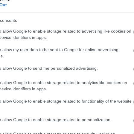
Out
εχίζει να επενδύει σε δράσεις που ενισχύουν
06
ικότητα και τη συνολική αναπτυξιακή
Φ
consents
ων, αξιοποιώντας εκθέσεις και στοχευμένες
Σ
λεσματικά εργαλεία στήριξης της
o allow Google to enable storage related to advertising like cookies on
06
evice identifiers in apps.
o allow my user data to be sent to Google for online advertising
Π
s.
κ
έ
Ε
to allow Google to send me personalized advertising.
06
o allow Google to enable storage related to analytics like cookies on
evice identifiers in apps.
o allow Google to enable storage related to functionality of the website
o allow Google to enable storage related to personalization.
o allow Google to enable storage related to security, including