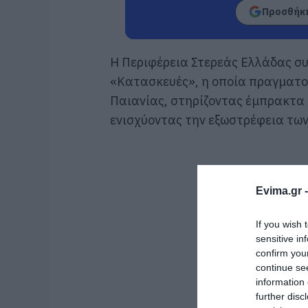
Προσθήκη
Η Περιφέρεια Στερεάς Ελλάδας συ
«Κατασκευές», η οποία πραγματοπ
Παιανίας, στηρίζοντας έμπρακτα 
ενισχύοντας την εξωστρέφεια των
Evima.gr 
If you wish 
sensitive in
confirm you
continue se
information 
further disc