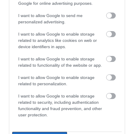
ημερών – Νοσηλευόταν στη ΜΕΘ
Google for online advertising purposes.
Νεογνών
Αγροτικές ενισχύσεις:
Φωτιά στη Βοιωτία:
I want to allow Google to send me
08.08.2026 | 16:00
Ποιοι θα λάβουν
Έκτακτα μέτρα
personalized advertising.
νωρίτερα τις
στήριξης για την
προκαταβολές
εστίαση ζητά η ΠΣτΕ
Αρχίζουν τα έργα για το νέο
κλειστό γυμναστήριο στην Εύβοια
I want to allow Google to enable storage
related to analytics like cookies on web or
08.08.2026 | 15:40
device identifiers in apps.
I want to allow Google to enable storage
Φωτιά στη Βοιωτία: Έκτακτα
related to functionality of the website or app.
μέτρα στήριξης για την εστίαση
ζητά η ΠΣτΕ
I want to allow Google to enable storage
08.08.2026 | 15:20
related to personalization.
Όμιλος ΔΕΗ: Νέα
Μεταφορές χρημάτων:
συμφωνία για
Σε ποιες περιπτώσεις η
Μεγάλη προσοχή στην Εύβοια:
I want to allow Google to enable storage
χαρτοφυλάκιο έργων
ΑΑΔΕ επιβάλλει φόρο
Σπείρα ανοίγει επιχειρήσεις
ΑΠΕ
από 10% έως 40%
related to security, including authentication
08.08.2026 | 15:00
functionality and fraud prevention, and other
user protection.
Όμιλος ΔΕΗ: Νέα συμφωνία για
χαρτοφυλάκιο έργων ΑΠΕ