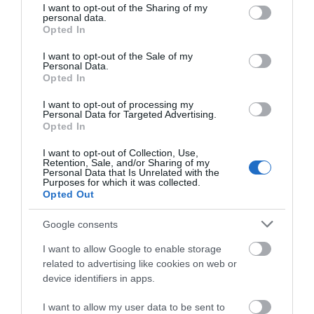
not limited to your visit or usage behaviour. You may click to
I want to opt-out of the Sharing of my
Ευρυδίκη Βαλαβάνη: Οι
personal data.
οικογενειακές διακοπές στην
grant or deny consent to Google and its third-party tags to
Opted In
Εύβοια! Δείτε σε ποια παραλία
use your data for below specified purposes in below Google
consent section.
08.08.2026 | 17:20
I want to opt-out of the Sale of my
Personal Data.
Opted In
«Κόκκινος» συναγερμός στην
Εύβοια: Red Code αύριο Κυριακή –
I want to opt-out of processing my
Αυξημένη ετοιμότητα παντού
Personal Data for Targeted Advertising.
Opted In
08.08.2026 | 17:00
Όλες οι τελευταίες ειδήσεις
I want to opt-out of Collection, Use,
Ρόδος: Έγραψαν 80χρονη για
Retention, Sale, and/or Sharing of my
κράνος!
Personal Data that Is Unrelated with the
Purposes for which it was collected.
08.08.2026 | 16:40
Opted Out
ΠΕΡΙΣΣΟΤΕΡΑ ΑΠΟ ΟΙΚΟΝΟΜΙΑ
Google consents
Θρήνος σε όλη την Εύβοια για τον
επιχειρηματία που έφυγε απο
I want to allow Google to enable storage
την ζωή
related to advertising like cookies on web or
08.08.2026 | 16:20
device identifiers in apps.
I want to allow my user data to be sent to
Πάτρα: Θρήνος για μωράκι μόλις 8