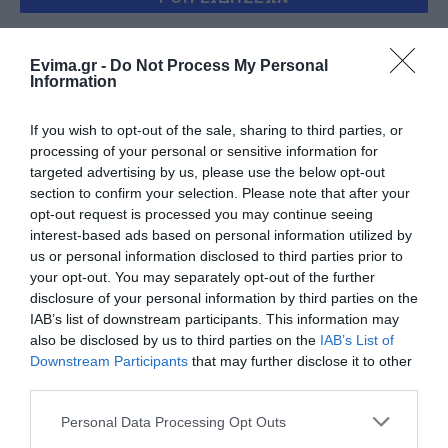
Σε δημοπρασία η μπάλα των
ιστορικών γκολ του Μαραντόνα
Evima.gr -
Do Not Process My Personal
Information
08.08.2026 | 18:40
If you wish to opt-out of the sale, sharing to third parties, or
Αγανάκτηση σε χωριό της
processing of your personal or sensitive information for
Εύβοιας: Μένουν κάθε μέρα χωρίς
targeted advertising by us, please use the below opt-out
νερό – Σοβαρή καταγγελία
section to confirm your selection. Please note that after your
08.08.2026 | 18:20
opt-out request is processed you may continue seeing
interest-based ads based on personal information utilized by
Αγροτικές ενισχύσεις: Ποιοι θα
us or personal information disclosed to third parties prior to
λάβουν νωρίτερα τις
your opt-out. You may separately opt-out of the further
προκαταβολές
disclosure of your personal information by third parties on the
08.08.2026 | 18:00
IAB’s list of downstream participants. This information may
also be disclosed by us to third parties on the
IAB’s List of
Σε πελάγη ευτυχίας
Downstream Participants
that may further disclose it to other
αντιδήμαρχος στην Εύβοια! Έγινε
third parties.
για τρίτη φορά παππούς!
Please note that this website/app uses one or more Google
08.08.2026 | 17:40
Personal Data Processing Opt Outs
services and may gather and store information including but