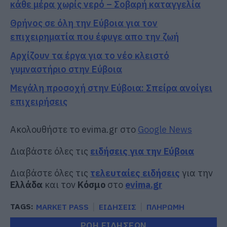
κάθε μέρα χωρίς νερό – Σοβαρή καταγγελία
Θρήνος σε όλη την Εύβοια για τον
επιχειρηματία που έφυγε απο την ζωή
Αρχίζουν τα έργα για το νέο κλειστό
γυμναστήριο στην Εύβοια
Μεγάλη προσοχή στην Εύβοια: Σπείρα ανοίγει
επιχειρήσεις
Ακολουθήστε το evima.gr στο
Google News
Διαβάστε όλες τις
ειδήσεις για την Εύβοια
Διαβάστε όλες τις
τελευταίες ειδήσεις
για την
Ελλάδα
και τον
Κόσμο
στο
evima.gr
TAGS:
MARKET PASS
ΕΙΔΗΣΕΙΣ
ΠΛΗΡΩΜΗ
ΡΟΗ ΕΙΔΗΣΕΩΝ