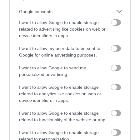
δρόμους – Χειροπέδες στον
25χρονο πατέρα του
Google consents
05.08.2026 | 21:40
I want to allow Google to enable storage
Απάτη-σοκ στην Εύβοια: «Βγάλτε
related to advertising like cookies on web or
τα χρυσαφικά στο μπαλκόνι» –
device identifiers in apps.
Έχασε 9.500 ευρώ και κοσμήματα
I want to allow my user data to be sent to
05.08.2026 | 21:20
Google for online advertising purposes.
Σοκ σε επαρχιακό δρόμο: Οδηγός
κάνει τετραπλή προσπέραση
I want to allow Google to send me
πάνω σε στροφή (βίντεο)
personalized advertising.
05.08.2026 | 21:00
I want to allow Google to enable storage
related to analytics like cookies on web or
Φωτιά σε λεωφορείο στην Εύβοια
device identifiers in apps.
05.08.2026 | 20:39
I want to allow Google to enable storage
related to functionality of the website or app.
Όλες οι τελευταίες ειδήσεις
Η λειτουργία στα κλειδιά του
I want to allow Google to enable storage
αυτοκινήτου που λίγοι οδηγοί
γνωρίζουν και είναι πολύ χρήσιμη
related to personalization.