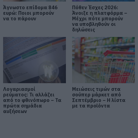
05.08.2026 | 19:00
Άγνωστο επίδομα 846
Πόθεν Έσχες 2026:
ευρώ: Ποιοι μπορούν
Άνοιξε η πλατφόρμα –
να το πάρουν
Μέχρι πότε μπορούν
Κρίσιμες ώρες για άνδρα που
να υποβληθούν οι
τραυματίστηκε σε τροχαίο στην
δηλώσεις
Εύβοια
05.08.2026 | 18:40
Τρόμος σε πτήση της Air India: Το
αεροσκάφος έχασε απότομα ύψος
– 17 τραυματίες
05.08.2026 | 18:20
Μεγάλη προσοχή στην Εύβοια:
Λογαριασμοί
Μειώσεις τιμών στα
Νέα τηλεφωνική απάτη
ρεύματος: Τι αλλάζει
σούπερ μάρκετ από
από το φθινόπωρο – Τα
Σεπτέμβριο – Η λίστα
05.08.2026 | 18:00
πρώτα σημάδια
με τα προϊόντα
αυξήσεων
Μύκονος: Έψαχναν τσάντα και
Rolex αξίας 75.000 ευρώ – Η
ανακάλυψη κάτω από τα βράχια