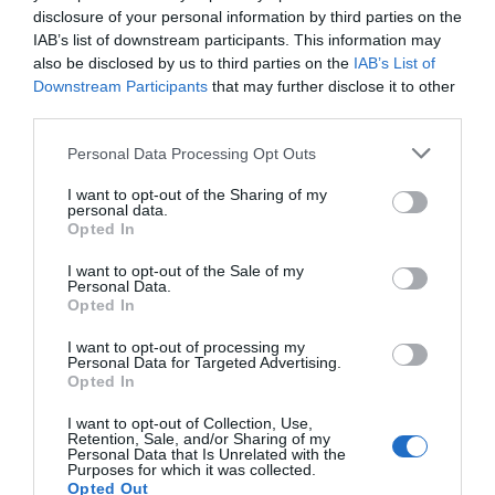
disclosure of your personal information by third parties on the
Διαβάστε όλες τις
ειδήσεις για την Εύβοια
IAB’s list of downstream participants. This information may
also be disclosed by us to third parties on the
IAB’s List of
Διαβάστε όλες τις
τελευταίες ειδήσεις
για την
Downstream Participants
that may further disclose it to other
Ελλάδα
και τον
Κόσμο
στο
evima.gr
third parties.
Please note that this website/app uses one or more Google
Personal Data Processing Opt Outs
TAGS:
ΕΙΔΗΣΕΙΣ
ΕΚΛΟΓΕΣ
ΜΗΤΣΟΤΑΚΗΣ
services and may gather and store information including but
not limited to your visit or usage behaviour. You may click to
I want to opt-out of the Sharing of my
ΡΟΗ ΕΙΔΗΣΕΩΝ
personal data.
grant or deny consent to Google and its third-party tags to
Opted In
use your data for below specified purposes in below Google
Δύσκολες οι επόμενες ώρες στην
consent section.
Εύβοια: Δείτε τι ανακοινώθηκε –
I want to opt-out of the Sale of my
Προσοχή
Personal Data.
Opted In
06.08.2026 | 08:00
I want to opt-out of processing my
Personal Data for Targeted Advertising.
Ενισχύεται το ΕΚΑΒ Μαντουδίου
Opted In
με δύο ακόμη μόνιμους διασώστες
– Νέο ασθενοφόρο στον τομέα
I want to opt-out of Collection, Use,
05.08.2026 | 22:00
Retention, Sale, and/or Sharing of my
Personal Data that Is Unrelated with the
Purposes for which it was collected.
Κοριτσάκι βρέθηκε μόνο στους
Opted Out