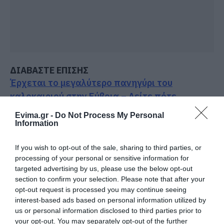
ΔΙΑΒΑΣΤΕ ΕΠΙΣΗΣ
Έρχεται το μεγαλύτερο πανηγύρι του
καλοκαιριού στην Εύβοια – Δείτε πότε
Σοβαρό τροχαίο στην Εύβοια: Ηλικιωμένη
Evima.gr -
Do Not Process My Personal
Information
έπεσε πάνω σε δέντρο
Σοβαρό ατύχημα στην Εύβοια: 44χρονος έπεσε
If you wish to opt-out of the sale, sharing to third parties, or
processing of your personal or sensitive information for
στη θάλασσα και τραυματίστηκε
targeted advertising by us, please use the below opt-out
Βαρύ πένθος στην Εύβοια: Πέθανε ξαφνικά
section to confirm your selection. Please note that after your
opt-out request is processed you may continue seeing
57χρονος άνδρας
interest-based ads based on personal information utilized by
us or personal information disclosed to third parties prior to
Ακολουθήστε το evima.gr στο
Google News
your opt-out. You may separately opt-out of the further