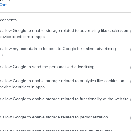
μη επένδυση του Ομίλου για την αναβάθμιση
09
Out
μών παραγωγής στα μη διασυνδεδεμένα νησιά.
Μ
consents
σ
αεριοστροβιλικές
μονάδες διπλού καυσίμου
μ
κ
o allow Google to enable storage related to advertising like cookies on
υν την παραγωγική ισχύ των σταθμών στα
β
evice identifiers in apps.
νεργειακή τους επάρκεια, ενώ η χρήση τους
09
λικών εξόδων ΥΚΩ.
Η αντικατάσταση του
o allow my user data to be sent to Google for online advertising
s.
Χ
ελ (LFO), σε συνδυασμό με τα σύγχρονα
Κ
ιων ρύπων και σωματιδίων, που διαθέτουν οι
Α
to allow Google to send me personalized advertising.
π
υνεισφέρουν στη μείωση του περιβαλλοντικού
Ε
o allow Google to enable storage related to analytics like cookies on
ου των νέων
αεριοστροβιλικών
μονάδων, που
09
evice identifiers in apps.
ν σταθμών, είναι χαμηλότερο από αυτό των
ας ακόμη περισσότερο τα περιβαλλοντικά
o allow Google to enable storage related to functionality of the website
o allow Google to enable storage related to personalization.
με γρήγορη απόκριση, οι νέες
ργούν υποστηρικτικά στις
μονάδες
ΑΠΕ, που
o allow Google to enable storage related to security, including