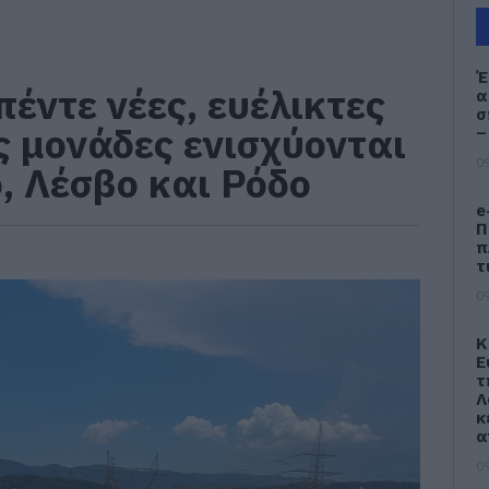
Έ
έντε νέες, ευέλικτες
α
σ
ς μονάδες ενισχύονται
–
09
ο, Λέσβο και Ρόδο
e
Π
π
τ
09
Κ
Ε
τ
Λ
κ
α
09