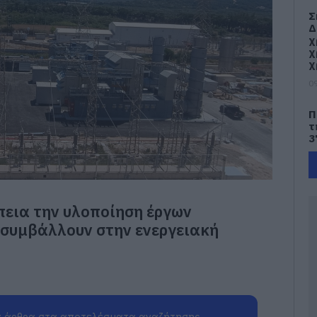
Σ
Δ
χ
χ
χ
09
Π
τ
3
09
Π
Α
έπεια την υλοποίηση έργων
μ
τ
 συμβάλλουν στην ενεργειακή
φ
ο
09
Ε
π
 άρθρα στα αποτελέσματα αναζήτησης