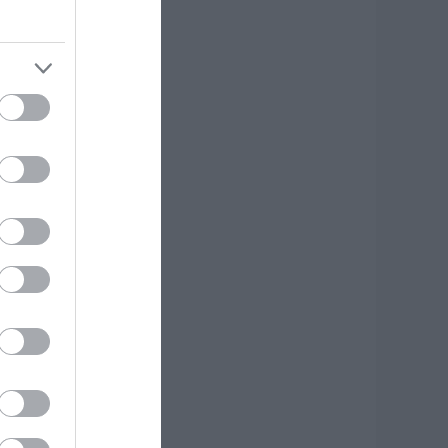
.08.2026 | 10:20
εγάλο συναυλία
ήμερα στην Εύβοια
ε γνωστό
αλλιτέχνη του
ιολιού!
.08.2026 | 10:00
ωρίς ρεύμα σήμερα
υριακή 9,
υγούστου πολλές
εριοχές στην
ύβοια
.08.2026 | 09:40