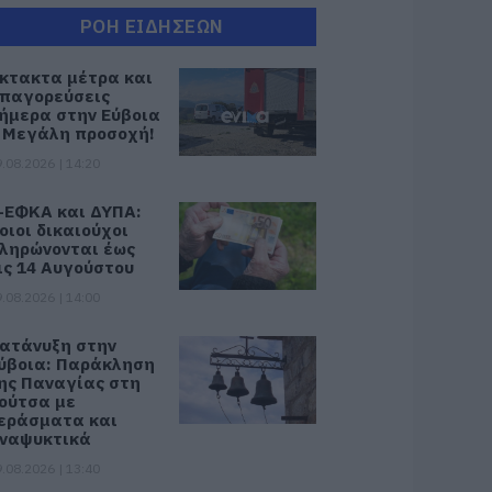
ΡΟΗ ΕΙΔΗΣΕΩΝ
κτακτα μέτρα και
παγορεύσεις
ήμερα στην Εύβοια
 Μεγάλη προσοχή!
.08.2026 | 14:20
-ΕΦΚΑ και ΔΥΠΑ:
οιοι δικαιούχοι
ληρώνονται έως
ις 14 Αυγούστου
.08.2026 | 14:00
ατάνυξη στην
ύβοια: Παράκληση
ης Παναγίας στη
ούτσα με
εράσματα και
ναψυκτικά
.08.2026 | 13:40