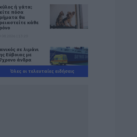
κύλος ή γάτα;
είτε πόσα
ρήματα θα
ρειαστείτε κάθε
ρόνο
.08.2026 | 13:20
ανικός σε λιμάνι
ης Εύβοιας με
7χρονο άνδρα
.08.2026 | 13:00
Όλες οι τελευταίες ειδήσεις
ανσέληνος
υγούστου 2026: Η
ερική έκλειψη και
α εντυπωσιακά
αινόμενα στον
υρανό
.08.2026 | 12:40
ύβοια: Νέες
ινακίδες για τον