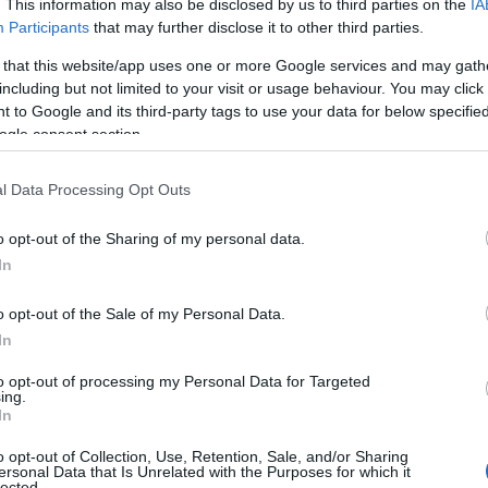
. This information may also be disclosed by us to third parties on the
IA
Ι
Participants
that may further disclose it to other third parties.
09
 that this website/app uses one or more Google services and may gath
including but not limited to your visit or usage behaviour. You may click 
Σ
σ
 to Google and its third-party tags to use your data for below specifi
Σ
ogle consent section.
τ
ο
Δ
l Data Processing Opt Outs
09
ξη βρίσκεται η δοκιμαστική λειτουργία
o opt-out of the Sharing of my personal data.
ροβιλικών
μονάδων, δύο στη
Σορώνη
Ρόδου
Σ
In
ε
 ισχύ
14
,
5
MW
η κάθε μία
και βαθμό
ε
λα,
πρόσφατα ξεκίνησε
η εμπορική
o opt-out of the Sale of my Personal Data.
π
Δ
In
εριοστροβιλικής
μονάδας
και
στον σταθμό
Χ
ΔΕΗ στη Χίο
, η οποία έχει ήδη ενισχύσει
to opt-out of processing my Personal Data for Targeted
09
ing.
λεια και
σταθερότητα
του
Η
λεκτρικού
In
Γ
η, ευέλικτη
μονάδα,
ονομαστικής
ισχύος 3
2
υ
o opt-out of Collection, Use, Retention, Sale, and/or Sharing
φοδιασμένη με καυστήρες χαμηλών
κ
ersonal Data that Is Unrelated with the Purposes for which it
lected.