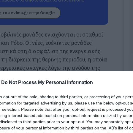
κ
Σ
τ
 του evima.gr στην Google
09
Π
οβιλικές
μονάδες ενισχύονται οι σταθμοί
π
 και Ρόδο
.
Οι νέες
, ευέλικτες
μονάδες
ε
σ
ιστικά στη διασφάλιση της ενεργειακής
09
τη διάρκεια της θερινής περιόδου, η οποία
νεργειακές ανάγκες λόγω της ανόδου
της
Σ
Β
Α
-
Do Not Process My Personal Information
π
δ
ι
to opt-out of the sale, sharing to third parties, or processing of your per
ο
formation for targeted advertising by us, please use the below opt-out s
09
r selection. Please note that after your opt-out request is processed y
eing interest-based ads based on personal information utilized by us or
Ο
disclosed to third parties prior to your opt-out. You may separately opt-
Σ
losure of your personal information by third parties on the IAB’s list of
ε