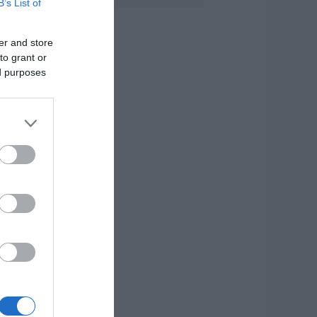
B’s List of
στιαία!
.08.2026 | 11:20
er and store
to grant or
υγκινεί Ενορία
την Εύβοια!
ed purposes
υγκεντρώνει
ρόφιμα για άπορες
ικογένειες για τον
εκαπενταύγουστο!
.08.2026 | 11:00
ε πλήρη
τοιμότητα για
νδεχόμενο
υρκαγιάς σήμερα ο
ήμος Χαλκιδέων-
ρήσιμα τηλέφωνα
.08.2026 | 10:40
νωρίζατε ότι
πάρχει Λουτράκι
αι στην Εύβοια;