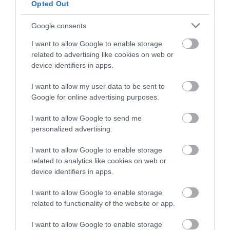
Opted Out
Όλες οι τελευταίες ειδήσεις
Σε δημοπρασία η μπάλα των
Google consents
ιστορικών γκολ του Μαραντόνα
I want to allow Google to enable storage
08.08.2026 | 18:40
ΠΕΡΙΣΣΟΤΕΡΑ ΑΠΟ ΟΙΚΟΝΟΜΙΑ
related to advertising like cookies on web or
device identifiers in apps.
Αγανάκτηση σε χωριό της
Εύβοιας: Μένουν κάθε μέρα χωρίς
I want to allow my user data to be sent to
νερό – Σοβαρή καταγγελία
Google for online advertising purposes.
08.08.2026 | 18:20
I want to allow Google to send me
personalized advertising.
Αγροτικές ενισχύσεις: Ποιοι θα
λάβουν νωρίτερα τις
προκαταβολές
I want to allow Google to enable storage
Αγροτικές ενισχύσεις:
Φωτιά στη Βοιωτία:
related to analytics like cookies on web or
08.08.2026 | 18:00
Ποιοι θα λάβουν
Έκτακτα μέτρα
device identifiers in apps.
νωρίτερα τις
στήριξης για την
προκαταβολές
εστίαση ζητά η ΠΣτΕ
Σε πελάγη ευτυχίας
I want to allow Google to enable storage
αντιδήμαρχος στην Εύβοια! Έγινε
για τρίτη φορά παππούς!
related to functionality of the website or app.
08.08.2026 | 17:40
I want to allow Google to enable storage