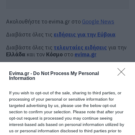
Ακολουθήστε το evima.gr στο
Google News
Διαβάστε όλες τις
ειδήσεις για την Εύβοια
Διαβάστε όλες τις
τελευταίες ειδήσεις
για την
Ελλάδα
και τον
Κόσμο
στο
evima.gr
TAGS:
ΑΣΑΝΣΕΡ
Evima.gr -
Do Not Process My Personal
ΡΟΗ ΕΙΔΗΣΕΩΝ
Information
Φάνης Σπανός: 500.000 € για την
If you wish to opt-out of the sale, sharing to third parties, or
ενεργειακή αναβάθμιση του 4ου
processing of your personal or sensitive information for
Δημοτικού Σχολείου Λιβαδειάς
targeted advertising by us, please use the below opt-out
08.08.2026 | 20:40
section to confirm your selection. Please note that after your
opt-out request is processed you may continue seeing
Εύβοια: Τέλος στις παράνομες
interest-based ads based on personal information utilized by
χωματερές – Έρχονται πρόστιμα
us or personal information disclosed to third parties prior to
χωρίς εξαιρέσεις