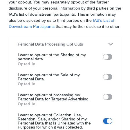
your opt-out. You may separately opt-out of the further
08.08.2026 | 20:20
disclosure of your personal information by third parties on the
IAB’s list of downstream participants. This information may
Εύβοια: Η μαύρη επέτειος της
also be disclosed by us to third parties on the
IAB’s List of
καταστροφικής πυρκαγιάς – Το
Downstream Participants
that may further disclose it to other
χρονικό της τραγωδίας
third parties.
08.08.2026 | 20:00
Please note that this website/app uses one or more Google
Personal Data Processing Opt Outs
services and may gather and store information including but
Εύβοια: Πότε θα γίνει ο
not limited to your visit or usage behaviour. You may click to
I want to opt-out of the Sharing of my
καθιερωμένος έρανος για το
personal data.
«Στιφάδο της Παναγίας»
grant or deny consent to Google and its third-party tags to
Opted In
use your data for below specified purposes in below Google
08.08.2026 | 19:40
consent section.
I want to opt-out of the Sale of my
Personal Data.
Ο Αλέξης Τσίπρας παρουσιάζει το
Opted In
οικονομικό πρόγραμμα της ΕΛ.Α.Σ.
στη Θεσσαλονίκη
I want to opt-out of processing my
Personal Data for Targeted Advertising.
08.08.2026 | 19:20
Opted In
Κάνεις δεν ξεχνά τι έζησε η
I want to opt-out of Collection, Use,
Εύβοια πριν πέντε χρόνια
Retention, Sale, and/or Sharing of my
Personal Data that Is Unrelated with the
08.08.2026 | 19:00
Purposes for which it was collected.