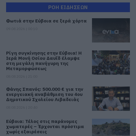
ΡΟΗ ΕΙΔΗΣΕΩΝ
Φωτιά στην Εύβοια σε ξερά χόρτα
09.08.2026 | 00:10
Ρίγη συγκίνησης στην Εύβοια! Η
Ιερά Μονή Οσίου Δαυΐδ έλαμψε
στη μεγάλη πανήγυρη της
Μεταμορφώσεως
08.08.2026 | 21:00
Φάνης Σπανός: 500.000 € για την
ενεργειακή αναβάθμιση του 4ου
Δημοτικού Σχολείου Λιβαδειάς
08.08.2026 | 20:40
Εύβοια: Τέλος στις παράνομες
χωματερές – Έρχονται πρόστιμα
χωρίς εξαιρέσεις