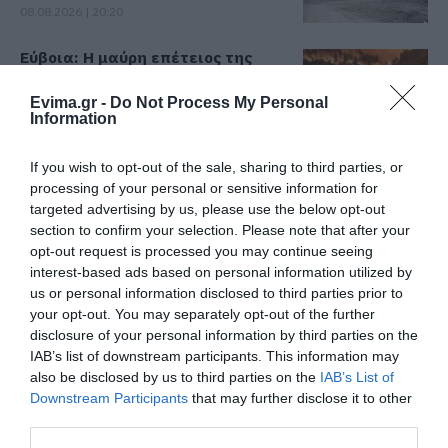
08.08.2026 | 20:20
Εύβοια: Η μαύρη επέτειος της
καταστροφικής πυρκαγιάς – Το
χρονικό της τραγωδίας
Evima.gr -
Do Not Process My Personal
Information
08.08.2026 | 20:00
Εύβοια: Πότε θα γίνει ο
If you wish to opt-out of the sale, sharing to third parties, or
καθιερωμένος έρανος για το
processing of your personal or sensitive information for
«Στιφάδο της Παναγίας»
targeted advertising by us, please use the below opt-out
08.08.2026 | 19:40
Όλες οι τελευταίες ειδήσεις
section to confirm your selection. Please note that after your
opt-out request is processed you may continue seeing
Ο Αλέξης Τσίπρας παρουσιάζει το
interest-based ads based on personal information utilized by
οικονομικό πρόγραμμα της ΕΛ.Α.Σ.
us or personal information disclosed to third parties prior to
στη Θεσσαλονίκη
ΠΕΡΙΣΣΟΤΕΡΑ ΑΠΟ ΟΙΚΟΝΟΜΙΑ
your opt-out. You may separately opt-out of the further
08.08.2026 | 19:20
disclosure of your personal information by third parties on the
IAB’s list of downstream participants. This information may
Κάνεις δεν ξεχνά τι έζησε η
also be disclosed by us to third parties on the
IAB’s List of
Εύβοια πριν πέντε χρόνια
Downstream Participants
that may further disclose it to other
third parties.
08.08.2026 | 19:00