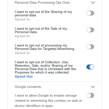
Please note that this website/app uses one or more Google
Personal Data Processing Opt Outs
services and may gather and store information including but
Σε δημοπρασία η μπάλα των
not limited to your visit or usage behaviour. You may click to
I want to opt-out of the Sharing of my
ιστορικών γκολ του Μαραντόνα
personal data.
Αγροτικές ενισχύσεις:
Φωτιά στη Βοιωτία:
grant or deny consent to Google and its third-party tags to
08.08.2026 | 18:40
Opted In
Ποιοι θα λάβουν
Έκτακτα μέτρα
use your data for below specified purposes in below Google
νωρίτερα τις
στήριξης για την
consent section.
I want to opt-out of the Sale of my
προκαταβολές
εστίαση ζητά η ΠΣτΕ
Personal Data.
Αγανάκτηση σε χωριό της
Opted In
Εύβοιας: Μένουν κάθε μέρα χωρίς
νερό – Σοβαρή καταγγελία
I want to opt-out of processing my
Personal Data for Targeted Advertising.
08.08.2026 | 18:20
Opted In
Αγροτικές ενισχύσεις: Ποιοι θα
I want to opt-out of Collection, Use,
λάβουν νωρίτερα τις
Retention, Sale, and/or Sharing of my
προκαταβολές
Personal Data that Is Unrelated with the
Purposes for which it was collected.
08.08.2026 | 18:00
Όμιλος ΔΕΗ: Νέα
Μεταφορές χρημάτων:
Opted Out
συμφωνία για
Σε ποιες περιπτώσεις η
χαρτοφυλάκιο έργων
Σε πελάγη ευτυχίας
ΑΑΔΕ επιβάλλει φόρο
Google consents
αντιδήμαρχος στην Εύβοια! Έγινε
ΑΠΕ
από 10% έως 40%
για τρίτη φορά παππούς!
I want to allow Google to enable storage
08.08.2026 | 17:40
related to advertising like cookies on web or
device identifiers in apps.