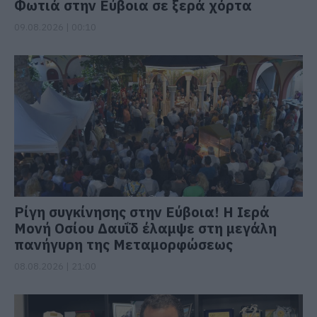
Φωτιά στην Εύβοια σε ξερά χόρτα
09.08.2026 | 00:10
Ρίγη συγκίνησης στην Εύβοια! Η Ιερά
Μονή Οσίου Δαυΐδ έλαμψε στη μεγάλη
πανήγυρη της Μεταμορφώσεως
08.08.2026 | 21:00