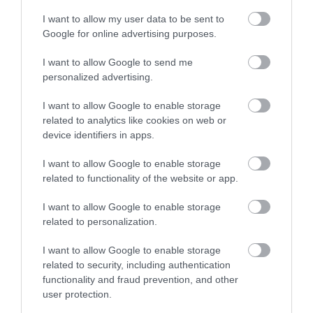
Ευρυδίκη Βαλαβάνη: Οι
οικογενειακές διακοπές στην
I want to allow my user data to be sent to
Εύβοια! Δείτε σε ποια παραλία
Google for online advertising purposes.
08.08.2026 | 17:20
I want to allow Google to send me
personalized advertising.
Ποιοι και γιατί θα
Νέο επίδομα 600 ευρώ
«Κόκκινος» συναγερμός στην
πάρουν διπλάσια
Εύβοια: Red Code αύριο Κυριακή –
για σπουδαστές: Οι
Αυξημένη ετοιμότητα παντού
σύνταξη τον Αύγουστο
δικαιούχοι
I want to allow Google to enable storage
related to analytics like cookies on web or
08.08.2026 | 17:00
device identifiers in apps.
Ρόδος: Έγραψαν 80χρονη για
I want to allow Google to enable storage
κράνος!
related to functionality of the website or app.
08.08.2026 | 16:40
I want to allow Google to enable storage
related to personalization.
I want to allow Google to enable storage
related to security, including authentication
functionality and fraud prevention, and other
user protection.