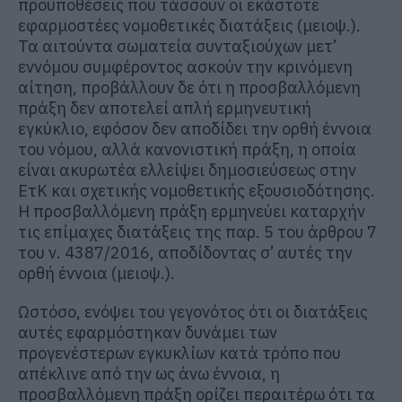
προϋποθέσεις που τάσσουν οι εκάστοτε
εφαρμοστέες νομοθετικές διατάξεις (μειοψ.).
Τα αιτούντα σωματεία συνταξιούχων μετ’
εννόμου συμφέροντος ασκούν την κρινόμενη
αίτηση, προβάλλουν δε ότι η προσβαλλόμενη
πράξη δεν αποτελεί απλή ερμηνευτική
εγκύκλιο, εφόσον δεν αποδίδει την ορθή έννοια
του νόμου, αλλά κανονιστική πράξη, η οποία
είναι ακυρωτέα ελλείψει δημοσιεύσεως στην
ΕτΚ και σχετικής νομοθετικής εξουσιοδότησης.
Η προσβαλλόμενη πράξη ερμηνεύει καταρχήν
τις επίμαχες διατάξεις της παρ. 5 του άρθρου 7
του ν. 4387/2016, αποδίδοντας σ’ αυτές την
ορθή έννοια (μειοψ.).
Ωστόσο, ενόψει του γεγονότος ότι οι διατάξεις
αυτές εφαρμόστηκαν δυνάμει των
προγενέστερων εγκυκλίων κατά τρόπο που
απέκλινε από την ως άνω έννοια, η
προσβαλλόμενη πράξη ορίζει περαιτέρω ότι τα