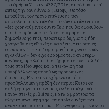
του άρθρου 7 του ν. 4387/2016, αποδίδοντας σ’
αυτές την ορθή έννοια (μειοψ.). Ωστόσο,
μεταθέτει τον χρόνο επέλευσης των
αποτελεσμάτων των διατάξεων αυτών (για τις
νέες χορηγούμενες συντάξεις που θα σωρευθούν
στο ίδιο πρόσωπο μετά την ημερομηνία
δημοσίευσής της), περαιτέρω δε, για τις ήδη
χορηγηθείσες εθνικές συντάξεις, στις οποίες
εσφαλμένως – κατ’ εφαρμογή προγενέστερων
εγκυκλίων – δεν είχε εφαρμοστεί ο ανωτέρω
κανόνας, προβλέπει διατήρηση της καταβολής
τους στο ίδιο ύψος και απεικόνιση του
υπερβάλλοντος ποσού ως προσωπικής
διαφοράς. Με το περιεχόμενο αυτό, η
προσβαλλόμενη πράξη δεν περιορίζεται σε
απλή ερμηνεία του νόμου, αλλά εισάγει νέες
κανονιστικές ρυθμίσεις, κατά αμφότερα τα
πληττόμενα μέρη της, τα οποία συνέχονται
αναγκαίως μεταξύ τους. Με έννομο συμφέρον τα