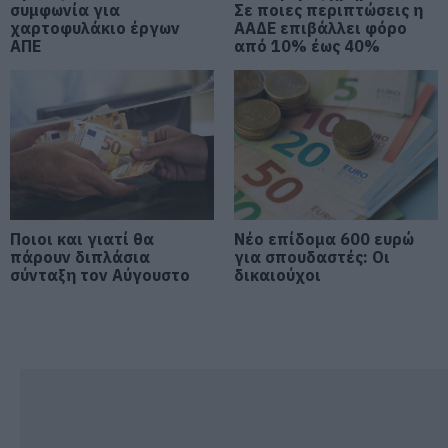
συμφωνία για
Σε ποιες περιπτώσεις η
χαρτοφυλάκιο έργων
Σε πελάγη ευτυχίας
ΑΑΔΕ επιβάλλει φόρο
αντιδήμαρχος στην Εύβοια! Έγινε
ΑΠΕ
από 10% έως 40%
για τρίτη φορά παππούς!
08.08.2026 | 17:40
Ευρυδίκη Βαλαβάνη: Οι
οικογενειακές διακοπές στην
Εύβοια! Δείτε σε ποια παραλία
08.08.2026 | 17:20
Ποιοι και γιατί θα
Νέο επίδομα 600 ευρώ
«Κόκκινος» συναγερμός στην
πάρουν διπλάσια
Εύβοια: Red Code αύριο Κυριακή –
για σπουδαστές: Οι
Αυξημένη ετοιμότητα παντού
σύνταξη τον Αύγουστο
δικαιούχοι
08.08.2026 | 17:00
Ρόδος: Έγραψαν 80χρονη για
κράνος!
08.08.2026 | 16:40