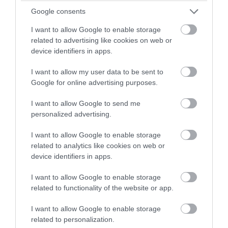
Ωστόσο, ούτε η τελευταία αυτή ρύθμιση
Google consents
ευρίσκει νομοθετικό έρεισμα, δοθέντος ότι οι
διατάξεις των άρθρων 14 και 33 του ν.
I want to allow Google to enable storage
4387/2016 περί αναπροσαρμογής των
related to advertising like cookies on web or
device identifiers in apps.
συντάξεων και διατήρησης της καταβολής του
υπερβάλλοντος ποσού ως προσωπικής
I want to allow my user data to be sent to
διαφοράς, τις οποίες επικαλείται σχετικώς η
Google for online advertising purposes.
προσβαλλόμενη πράξη, δεν αφορούν σε
διατήρηση καταβολής εσφαλμένως
I want to allow Google to send me
χορηγηθεισών συντάξεων και απεικόνιση του
personalized advertising.
υπερβάλλοντος (αχρεωστήτου) ποσού ως
προσωπικής διαφοράς, όπως εν προκειμένω. Ως
I want to allow Google to enable storage
εκ του κανονιστικού της χαρακτήρα, η
related to analytics like cookies on web or
device identifiers in apps.
προσβαλλόμενη πράξη ήταν δημοσιευτέα στην
ΕτΚ, δοθέντος δε ότι δεν έχει δημοσιευθεί στην
I want to allow Google to enable storage
ΕτΚ, αλλά έχει αναρτηθεί μόνο στον ιστότοπο
related to functionality of the website or app.
«ΔΙΑΥΓΕΙΑ» (ΑΔΑ: Ω0ΑΦ46ΜΤΛΚ-
Ε7Ν/30.12.2021), είναι ανυπόστατη. Για τον
I want to allow Google to enable storage
λόγο δε αυτόν, ο οποίος εξετάζεται και
related to personalization.