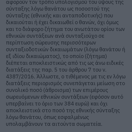
αφορούν τον τρόπο υπολογισμού του ύψους της
σύνταξης λόγω θανάτου ως ποσοστού της
σύνταξης (εθνικής και ανταποδοτικής) που
δικαιούται ή έχει δικαιωθεί ο θανών, όχι όμως
και το διάφορο ζήτημα του ανωτάτου ορίου των
εθνικών συντάξεων ανά συνταξιούχο σε
περίπτωση σώρευσης περισσότερων
συνταξιοδοτικών δικαιωμάτων (λόγω θανάτου ή
εξ ιδίου δικαιώματος), το οποίο (ζήτημα)
διέπεται αποκλειστικώς από τις ως άνω ειδικές
διατάξεις της παρ. 5 του άρθρου 7 του ν.
4387/2016. Άλλωστε, ο τιθέμενος με τις εν λόγω
διατάξεις περιορισμός συνεπάγεται μείωση στο
συνολικό ποσό (άθροισμα) των επιμέρους
σωρευόμενων εθνικών συντάξεων (εφόσον αυτό
υπερβαίνει το όριο των 384 ευρώ) και όχι
αποκλειστικά στο ποσό της εθνικής σύνταξης
λόγω θανάτου, όπως εσφαλμένως
υπολαμβάνουν τα αιτούντα σωματεία.