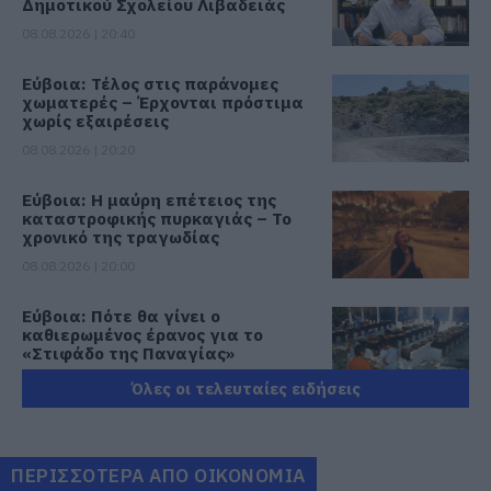
Δημοτικού Σχολείου Λιβαδειάς
08.08.2026 | 20:40
Εύβοια: Τέλος στις παράνομες
χωματερές – Έρχονται πρόστιμα
χωρίς εξαιρέσεις
08.08.2026 | 20:20
Εύβοια: Η μαύρη επέτειος της
καταστροφικής πυρκαγιάς – Το
χρονικό της τραγωδίας
08.08.2026 | 20:00
Εύβοια: Πότε θα γίνει ο
καθιερωμένος έρανος για το
«Στιφάδο της Παναγίας»
08.08.2026 | 19:40
Όλες οι τελευταίες ειδήσεις
Ο Αλέξης Τσίπρας παρουσιάζει το
οικονομικό πρόγραμμα της ΕΛ.Α.Σ.
στη Θεσσαλονίκη
ΠΕΡΙΣΣΟΤΕΡΑ ΑΠΟ ΟΙΚΟΝΟΜΙΑ