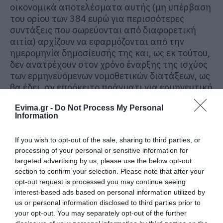
οικονομικά αποτελέσματα αυτής (μη υπέρβαση
του ορίου των 384 ευρώ για περισσότερες
συντάξεις που σωρεύονται από διαφορετική
αιτία) αρχίζουν να εφαρμόζονται από την
ημερομηνία δημοσίευσής της και, ως εκ τούτου,
δεν ανατρέχουν στον χρόνο έναρξης της ισχύος
των ερμηνευόμενων νομοθετικών διατάξεων, ως
θα έδει, αν επρόκειτο πράγματι για ερμηνευτική
εγκύκλιο. Με τα δεδομένα αυτά, η
Evima.gr -
Do Not Process My Personal
προσβαλλόμενη πράξη δεν περιορίζεται σε
Information
απλή ερμηνεία και αποσαφήνιση της έννοιας
του νόμου, ώστε να θεωρείται αμιγής
If you wish to opt-out of the sale, sharing to third parties, or
ερμηνευτική εγκύκλιος. Αντιθέτως, εισάγει το
processing of your personal or sensitive information for
πρώτον, κατά τρόπο δεσμευτικό για τους
targeted advertising by us, please use the below opt-out
αποδέκτες της, νέες κανονιστικές ρυθμίσεις,
section to confirm your selection. Please note that after your
κατά αμφότερα τα πληττόμενα μέρη της (Α1
opt-out request is processed you may continue seeing
και Α3), τα οποία συνέχονται αναγκαίως μεταξύ
interest-based ads based on personal information utilized by
τους. Ειδικότερα, η προσβαλλόμενη πράξη
us or personal information disclosed to third parties prior to
μεταθέτει τον χρόνο επέλευσης των
your opt-out. You may separately opt-out of the further