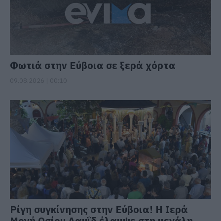
Φωτιά στην Εύβοια σε ξερά χόρτα
09.08.2026 | 00:10
Ρίγη συγκίνησης στην Εύβοια! Η Ιερά
Μονή Οσίου Δαυΐδ έλαμψε στη μεγάλη