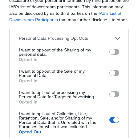
αποτελεσμάτων των ερμηνευόμενων
disclosure of your personal information by third parties on the
IAB’s list of downstream participants. This information may
νομοθετικών διατάξεων (για τις νέες
also be disclosed by us to third parties on the
IAB’s List of
χορηγούμενες συντάξεις που σωρεύονται στο
Downstream Participants
that may further disclose it to other
ίδιο πρόσωπο μετά την ημερομηνία
third parties.
δημοσίευσής της), χωρίς να υφίσταται προς
τούτο σχετική νομοθετική εξουσιοδότηση.
Please note that this website/app uses one or more Google
Personal Data Processing Opt Outs
Επιπλέον, η πράξη αυτή ρυθμίζει το πρώτον τις
services and may gather and store information including but
διαμορφωθείσες έννομες καταστάσεις ως προς
not limited to your visit or usage behaviour. You may click to
I want to opt-out of the Sharing of my
personal data.
grant or deny consent to Google and its third-party tags to
τις ήδη χορηγηθείσες (εθνικές) συντάξεις,
Opted In
use your data for below specified purposes in below Google
προβλέποντας διατήρηση της καταβολής τους
consent section.
στο ίδιο ύψος και απεικόνιση του
I want to opt-out of the Sale of my
Personal Data.
υπερβάλλοντος ποσού ως προσωπικής
Opted In
διαφοράς· κατά τα εκτιθέμενα δε στο έγγραφο
των απόψεων της διοίκησης, η ρύθμιση αυτή
I want to opt-out of processing my
Personal Data for Targeted Advertising.
υπαγορεύθηκε από την αρχή της χρηστής
Opted In
διοίκησης, ώστε να μην επιβαρυνθούν οι
συνταξιούχοι με την επιστροφή ποσών που
I want to opt-out of Collection, Use,
Retention, Sale, and/or Sharing of my
εισέπραξαν καλόπιστα λόγω κακής εφαρμογής
Personal Data that Is Unrelated with the
Purposes for which it was collected.
του νόμου από τη διοίκηση.
Opted Out