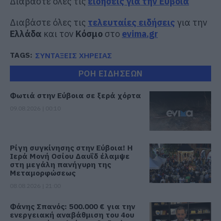
Διαβάστε όλες τις
ειδήσεις για την Εύβοια
Διαβάστε όλες τις
τελευταίες ειδήσεις
για την
Ελλάδα
και τον
Κόσμο
στο
evima.gr
TAGS:
ΣΥΝΤΑΞΕΙΣ ΧΗΡΕΙΑΣ
ΡΟΗ ΕΙΔΗΣΕΩΝ
Φωτιά στην Εύβοια σε ξερά χόρτα
09.08.2026 | 00:10
Ρίγη συγκίνησης στην Εύβοια! Η
Ιερά Μονή Οσίου Δαυΐδ έλαμψε
στη μεγάλη πανήγυρη της
Μεταμορφώσεως
08.08.2026 | 21:00
Φάνης Σπανός: 500.000 € για την
ενεργειακή αναβάθμιση του 4ου