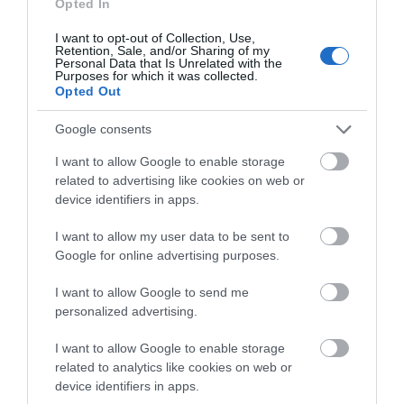
Opted In
Αθλητικό σωματείο της Εύβοιας
I want to opt-out of Collection, Use,
εξέδωσε ανακοίνωση για το
Retention, Sale, and/or Sharing of my
βουλευτή Σίμο Κεδίκογλου- Τι
Personal Data that Is Unrelated with the
Μεταφορές χρημάτων:
Ποιοι και γιατί θα
Purposes for which it was collected.
αναφέρει
Opted Out
Σε ποιες περιπτώσεις η
πάρουν διπλάσια
08.08.2026 | 11:00
ΑΑΔΕ επιβάλλει φόρο
σύνταξη τον Αύγουστο
από 10% έως 40%
Google consents
Εύβοια: «Πλιάτσικο» σε έργο
ανάπλασης παραλίας – Η
I want to allow Google to enable storage
καταγγελία που προκαλεί
related to advertising like cookies on web or
αντιδράσεις
device identifiers in apps.
08.08.2026 | 10:20
I want to allow my user data to be sent to
Χωρίς Internet τώρα αυτό το
Google for online advertising purposes.
χωριό της Εύβοιας
08.08.2026 | 10:00
I want to allow Google to send me
Νέο επίδομα 600 ευρώ
Πότε θα πληρωθούν οι
personalized advertising.
για σπουδαστές: Οι
συντάξεις Σεπτεμβρίου
δικαιούχοι
2026
Εύβοια: Διακοπή ρεύματος αύριο
I want to allow Google to enable storage
πολλές περιοχές- Πίνακας
related to analytics like cookies on web or
08.08.2026 | 09:40
device identifiers in apps.