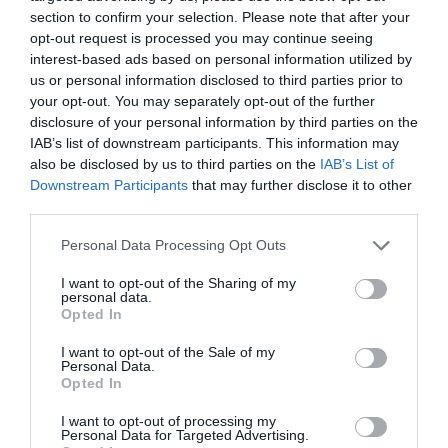
08.08.2026 | 12:40
section to confirm your selection. Please note that after your
opt-out request is processed you may continue seeing
interest-based ads based on personal information utilized by
Τι γίνεται με τις τσούχτρες στην
Εύβοια;
us or personal information disclosed to third parties prior to
your opt-out. You may separately opt-out of the further
08.08.2026 | 12:20
disclosure of your personal information by third parties on the
IAB’s list of downstream participants. This information may
also be disclosed by us to third parties on the
IAB’s List of
Καύσωνας και πολλά μποφόρ
αύριο στην Εύβοια! Συνεδρίασε η
Downstream Participants
that may further disclose it to other
επιτροπή εκτίμησης κινδύνου
third parties.
08.08.2026 | 12:00
Please note that this website/app uses one or more Google
Personal Data Processing Opt Outs
Όλες οι τελευταίες ειδήσεις
services and may gather and store information including but
Εύβοια: Οι ισχυροί άνεμοι
not limited to your visit or usage behaviour. You may click to
I want to opt-out of the Sharing of my
έσπασαν μεγάλο πεύκο σε αυλή
personal data.
grant or deny consent to Google and its third-party tags to
εκκλησίας
Opted In
ΠΕΡΙΣΣΟΤΕΡΑ ΑΠΟ ΟΙΚΟΝΟΜΙΑ
use your data for below specified purposes in below Google
08.08.2026 | 11:40
consent section.
I want to opt-out of the Sale of my
Personal Data.
Εύβοια: Αποκαταστάθηκε το
Opted In
ίντερνετ στον Οξύλιθο μετά από
επέμβαση της CP COMPANY Ε.Ε.
I want to opt-out of processing my
Personal Data for Targeted Advertising.
08.08.2026 | 11:20