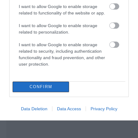
I want to allow Google to enable storage
Άρχισε τις διακοπές ο
related to functionality of the website or app.
Μητσοτάκης: Φαγητό και κρασί
σε γνωστό στέκι
I want to allow Google to enable storage
08.08.2026 | 09:20
related to personalization.
Συντάξεις: Ποιοι θα
Πώς θα πληρωθούν
πάρουν αύξηση το
όσοι δουλέψουν στις 15
Συγκίνηση και βαθιά πίστη στην
I want to allow Google to enable storage
2027 – Τα ποσά
Αυγούστου
Εύβοια! Τίμησαν τον Όσιο Ιωάννη
related to security, including authentication
του Ρώσσο για το θαύμα της
functionality and fraud prevention, and other
βροχής στη φωτιά του 2021
user protection.
08.08.2026 | 09:00
Εορτολόγιο: Ποιοι γιορτάζουν
σήμερα, Σάββατο 8 Αυγούστου
CONFIRM
08.08.2026 | 08:40
Data Deletion
Data Access
Privacy Policy