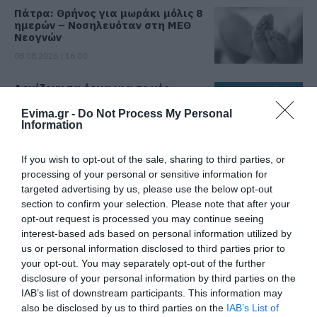
Πάτρα: Θρήνος για μωράκι μόλις 8
ημερών – Νοσηλευόταν στη ΜΕΘ
Νεογνών
08.08.2026 | 16:00
Αρχίζουν τα έργα για το νέο
κλειστό γυμναστήριο στην Εύβοια
Evima.gr -
Do Not Process My Personal
08.08.2026 | 15:40
Information
If you wish to opt-out of the sale, sharing to third parties, or
Φωτιά στη Βοιωτία: Έκτακτα
μέτρα στήριξης για την εστίαση
processing of your personal or sensitive information for
ζητά η ΠΣτΕ
targeted advertising by us, please use the below opt-out
section to confirm your selection. Please note that after your
08.08.2026 | 15:20
opt-out request is processed you may continue seeing
interest-based ads based on personal information utilized by
Μεγάλη προσοχή στην Εύβοια:
Σπείρα ανοίγει επιχειρήσεις
us or personal information disclosed to third parties prior to
your opt-out. You may separately opt-out of the further
08.08.2026 | 15:00
disclosure of your personal information by third parties on the
Όλες οι τελευταίες ειδήσεις
IAB’s list of downstream participants. This information may
also be disclosed by us to third parties on the
IAB’s List of
Όμιλος ΔΕΗ: Νέα συμφωνία για