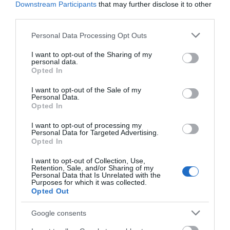
Downstream Participants
that may further disclose it to other
χαρτοφυλάκιο έργων ΑΠΕ
third parties.
08.08.2026 | 14:40
ΠΕΡΙΣΣΟΤΕΡΑ ΑΠΟ ΟΙΚΟΝΟΜΙΑ
Please note that this website/app uses one or more Google
Personal Data Processing Opt Outs
services and may gather and store information including but
Σήμερα το μεγαλύτερο πανηγύρι
not limited to your visit or usage behaviour. You may click to
I want to opt-out of the Sharing of my
του καλοκαιριού στην Εύβοια
personal data.
grant or deny consent to Google and its third-party tags to
Opted In
08.08.2026 | 14:20
use your data for below specified purposes in below Google
consent section.
I want to opt-out of the Sale of my
Personal Data.
Συρροή πιστών σε αυτό το
Opted In
Μοναστήρι της Εύβοιας!
I want to opt-out of processing my
08.08.2026 | 14:00
Φωτιά στη Βοιωτία:
Όμιλος ΔΕΗ: Νέα
Personal Data for Targeted Advertising.
Έκτακτα μέτρα
συμφωνία για
Opted In
στήριξης για την
χαρτοφυλάκιο έργων
εστίαση ζητά η ΠΣτΕ
ΑΠΕ
Έξοδος Αυγούστου: Οι Αθηναίοι
I want to opt-out of Collection, Use,
«ψηφίζουν» Εύβοια για τις
Retention, Sale, and/or Sharing of my
Personal Data that Is Unrelated with the
διακοπές τους!
Purposes for which it was collected.
Opted Out
08.08.2026 | 13:40
Google consents
Μεταφορές χρημάτων: Σε ποιες
περιπτώσεις η ΑΑΔΕ επιβάλλει