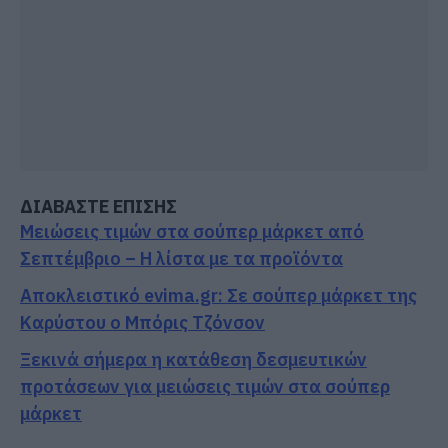
ΔΙΑΒΑΣΤΕ ΕΠΙΣΗΣ
Μειώσεις τιμών στα σούπερ μάρκετ από
Σεπτέμβριο – Η λίστα με τα προϊόντα
Αποκλειστικό evima.gr: Σε σούπερ μάρκετ της
Καρύστου ο Μπόρις Τζόνσον
Ξεκινά σήμερα η κατάθεση δεσμευτικών
προτάσεων για μειώσεις τιμών στα σούπερ
μάρκετ