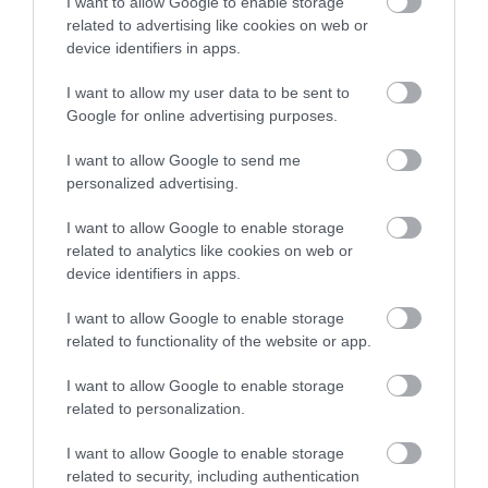
φόρο από 10% έως 40%
I want to allow Google to enable storage
related to advertising like cookies on web or
08.08.2026 | 13:20
device identifiers in apps.
Μεταφορές χρημάτων:
Ποιοι και γιατί θα
Σε ποιες περιπτώσεις η
πάρουν διπλάσια
Εικόνες σοκ σε κοιμητήριο της
I want to allow my user data to be sent to
ΑΑΔΕ επιβάλλει φόρο
σύνταξη τον Αύγουστο
Εύβοιας: Δείτε τι έκαναν
από 10% έως 40%
Google for online advertising purposes.
08.08.2026 | 13:00
I want to allow Google to send me
personalized advertising.
Α. Ο. Χαλκίς: Πρώτο φιλικό σήμερα
για νέα αγωνιστική περίοδο – Η
I want to allow Google to enable storage
ώρα
related to analytics like cookies on web or
08.08.2026 | 12:40
device identifiers in apps.
Τι γίνεται με τις τσούχτρες στην
I want to allow Google to enable storage
Νέο επίδομα 600 ευρώ
Πότε θα πληρωθούν οι
Εύβοια;
related to functionality of the website or app.
για σπουδαστές: Οι
συντάξεις Σεπτεμβρίου
08.08.2026 | 12:20
δικαιούχοι
2026
I want to allow Google to enable storage
related to personalization.
Καύσωνας και πολλά μποφόρ
αύριο στην Εύβοια! Συνεδρίασε η
I want to allow Google to enable storage
επιτροπή εκτίμησης κινδύνου
related to security, including authentication