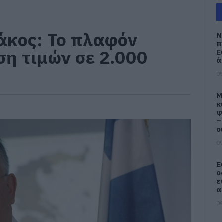
άκος: Το πλαφόν
Ν
π
ση τιμών σε 2.000
Ε
ά
09
M
κ
φ
–
ο
09
Ε
ο
ε
α
09