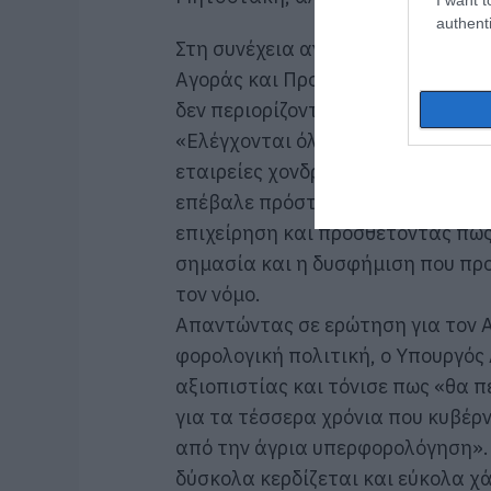
authenti
Στη συνέχεια αναφέρθηκε στους 
Αγοράς και Προστασίας του Καταν
δεν περιορίζονται στο ράφι, αλλά
«Ελέγχονται όλα και όλοι. Η Ανεξ
εταιρείες χονδρεμπορίου», τόνισ
επέβαλε πρόστιμο ύψους 3 εκατο
επιχείρηση και προσθέτοντας πως
σημασία και η δυσφήμιση που προ
τον νόμο.
Απαντώντας σε ερώτηση για τον Α
φορολογική πολιτική, ο Υπουργός
αξιοπιστίας και τόνισε πως «θα 
για τα τέσσερα χρόνια που κυβέρ
από την άγρια υπερφορολόγηση». 
δύσκολα κερδίζεται και εύκολα χ