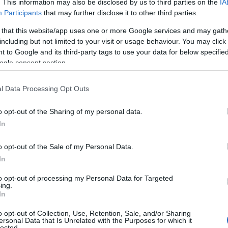
άβει «πολύ παρεμβατικά μέτρα, τα οποία δεν
. This information may also be disclosed by us to third parties on the
IA
09
Participants
that may further disclose it to other third parties.
ση, ούτε άλλη ευρωπαϊκή χώρα»,
Ε
περιθώριο κέρδους εκτείνεται σε όλη την
 that this website/app uses one or more Google services and may gath
π
including but not limited to your visit or usage behaviour. You may click 
κ
μάρκετ, στους χονδρεμπόρους και στη
Σ
 to Google and its third-party tags to use your data for below specifi
τ
ogle consent section.
υτό το μέτρο, 2.000 κωδικοί προϊόντων είχαν
09
 είπε, εξηγώντας ότι οι μειώσεις έγιναν
l Data Processing Opt Outs
Π
ύσαν τις τιμές στα ίδια επίπεδα, θα
π
o opt-out of the Sharing of my personal data.
ε
της προηγούμενης χρονιάς και θα
σ
In
Ανεξάρτητη Αρχή. «Άρα, το μέτρο που
09
.
o opt-out of the Sale of my Personal Data.
Σ
λει να έχει μόνιμο χαρακτήρα το μέτρο,
In
Β
 πιο δίκαιη και υγιώς ανταγωνιστική αγορά».
Α
to opt-out of processing my Personal Data for Targeted
π
ing.
ειρηματικότητα πρέπει να συμβάλει στη
δ
In
α βάλει πλάτη και να μειώσει το
ι
ο
o opt-out of Collection, Use, Retention, Sale, and/or Sharing
στιγμή, διότι πρέπει να συναισθανθούν όλοι
ersonal Data that Is Unrelated with the Purposes for which it
09
lected.