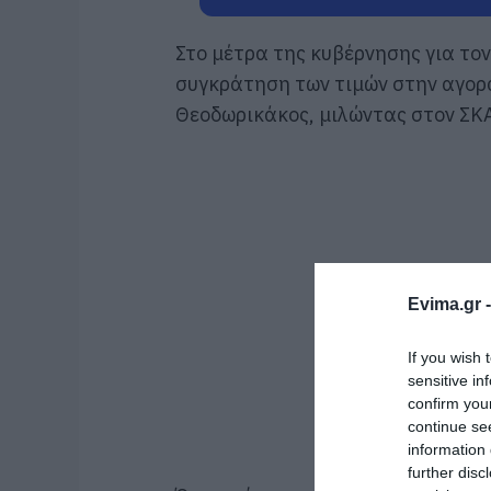
Στο μέτρα της κυβέρνησης για το
συγκράτηση των τιμών στην αγορ
Θεοδωρικάκος, μιλώντας στον ΣΚΑ
Evima.gr 
If you wish 
sensitive in
confirm you
continue se
information 
further disc