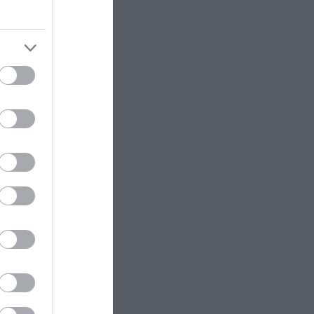
 Λευτέρης
τεργίου
πιστρέφει στην
στιαία!
.08.2026 | 11:20
υγκινεί Ενορία
την Εύβοια!
υγκεντρώνει
ρόφιμα για άπορες
ικογένειες για τον
εκαπενταύγουστο!
.08.2026 | 11:00