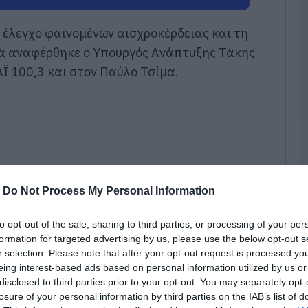
κ
α
ν έλεγχο φαινομένων αισχροκέρδειας και τη
09
ά αναφέρθηκε ο Υπουργός Ανάπτυξης Τάκης
Σ
Ϊ 100,3 και στον Παύλο Τσίμα.
Δ
χ
χ
χ
09
Π
τ
3
-
Do Not Process My Personal Information
09
to opt-out of the sale, sharing to third parties, or processing of your per
Π
formation for targeted advertising by us, please use the below opt-out s
Α
r selection. Please note that after your opt-out request is processed y
μ
eing interest-based ads based on personal information utilized by us or
τ
φ
disclosed to third parties prior to your opt-out. You may separately opt-
ο
losure of your personal information by third parties on the IAB’s list of