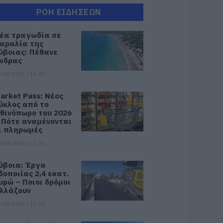
ΡΟΗ ΕΙΔΗΣΕΩΝ
έα τραγωδία σε
αραλία της
ύβοιας: Πέθανε
νδρας
.08.2026 | 15:40
arket Pass: Νέος
ύκλος από το
θινόπωρο του 2026
 Πότε αναμένονται
ι πληρωμές
.08.2026 | 15:20
ύβοια: Έργα
δοποιίας 2,4 εκατ.
υρώ – Ποιοι δρόμοι
λλάζουν
.08.2026 | 15:00