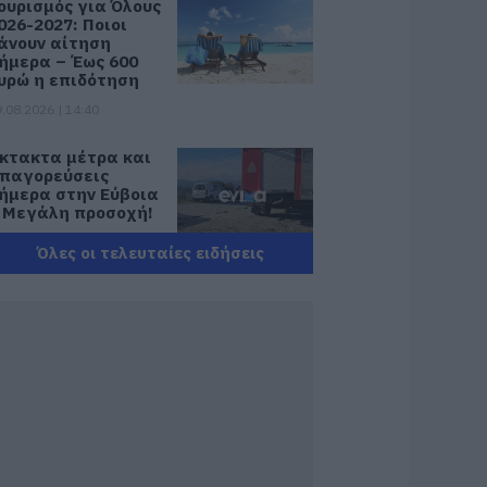
ουρισμός για Όλους
026-2027: Ποιοι
άνουν αίτηση
ήμερα – Έως 600
υρώ η επιδότηση
.08.2026 | 14:40
κτακτα μέτρα και
παγορεύσεις
ήμερα στην Εύβοια
 Μεγάλη προσοχή!
.08.2026 | 14:20
Όλες οι τελευταίες ειδήσεις
-ΕΦΚΑ και ΔΥΠΑ:
οιοι δικαιούχοι
ληρώνονται έως
ις 14 Αυγούστου
.08.2026 | 14:00
ατάνυξη στην
ύβοια: Παράκληση
ης Παναγίας στη
ούτσα με