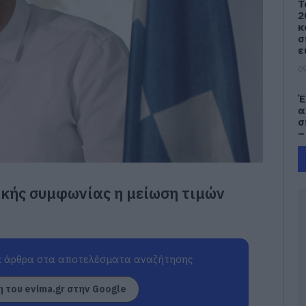
Τ
2
κ
σ
ε
09
Έ
α
σ
–
09
e
ικής συμφωνίας η μείωση τιμών
Π
π
τ
09
 άρθρα στα αποτελέσματα αναζήτησης
Κ
Ε
τ
 του evima.gr στην Google
Λ