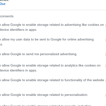
ς κοινωνίας που δυσκολεύεται πάρα πολύ».
Out
Ο
 τον Πρωθυπουργό, με τη συμμετοχή
Σ
ε
consents
του λιανεμπορίου, ο Υπουργός Ανάπτυξης
Ι
o allow Google to enable storage related to advertising like cookies on
«στο ανώτατο επίπεδο», με στόχο να
09
evice identifiers in apps.
ϊόντα ευρείας κατανάλωσης. «Το κρίσιμο που
Σ
α μειωθούν τιμές σε βασικά προϊόντα και να
o allow my user data to be sent to Google for online advertising
σ
s.
 αυτών των τιμών, ώστε να την αισθανθεί όσο
Σ
τ
λληνική οικογένεια, όταν πηγαίνει να ψωνίσει
ο
to allow Google to send me personalized advertising.
Δ
09
Θεοδωρικάκος είπε πως «η διεθνής τιμή του
o allow Google to enable storage related to analytics like cookies on
evice identifiers in apps.
ί που ήταν πριν αρχίσει ο πόλεμος.
κλιμάκωση της πολεμικής αναμέτρησης. Tο
o allow Google to enable storage related to functionality of the website
που έβαζε πλαφόν στο περιθώριο κέρδους
υ και δεν σκοπεύουμε να το ανανεώσουμε»,
o allow Google to enable storage related to personalization.
ει το θέμα με τον Πρωθυπουργό Κυριάκο
ό Οικονομικών Κυριάκο Πιερρακάκη.
o allow Google to enable storage related to security, including