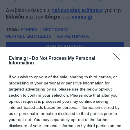
Διαβάστε όλες τις
τελευταίες ειδήσεις
για την
Ελλάδα
και τον
Κόσμο
στο
evima.gr
TAGS:
ΑΓΟΡΕΣ
ΕΚΠΤΩΣΕΙΣ
ΘΕΡΙΝΕΣ ΕΚΠΤΩΣΕΙΣ
ΚΑΤΑΣΤΗΜΑΤΑ
ΡΟΗ ΕΙΔΗΣΕΩΝ
Evima.gr -
Do Not Process My Personal
Εύβοια: Έργα οδοποιίας 2,4 εκατ.
Information
ευρώ – Ποιοι δρόμοι αλλάζουν
09.08.2026 | 15:00
If you wish to opt-out of the sale, sharing to third parties, or
processing of your personal or sensitive information for
targeted advertising by us, please use the below opt-out
Τουρισμός για Όλους 2026-2027:
Ποιοι κάνουν αίτηση σήμερα –
section to confirm your selection. Please note that after your
Έως 600 ευρώ η επιδότηση
opt-out request is processed you may continue seeing
interest-based ads based on personal information utilized by
09.08.2026 | 14:40
us or personal information disclosed to third parties prior to
your opt-out. You may separately opt-out of the further
Έκτακτα μέτρα και απαγορεύσεις
σήμερα στην Εύβοια – Μεγάλη
disclosure of your personal information by third parties on the