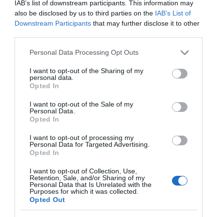
προσοχή!
IAB’s list of downstream participants. This information may
also be disclosed by us to third parties on the
IAB’s List of
09.08.2026 | 14:20
Downstream Participants
that may further disclose it to other
third parties.
e-ΕΦΚΑ και ΔΥΠΑ: Ποιοι
δικαιούχοι πληρώνονται έως τις
Please note that this website/app uses one or more Google
14 Αυγούστου
Personal Data Processing Opt Outs
services and may gather and store information including but
09.08.2026 | 14:00
not limited to your visit or usage behaviour. You may click to
I want to opt-out of the Sharing of my
personal data.
grant or deny consent to Google and its third-party tags to
Opted In
Κατάνυξη στην Εύβοια:
use your data for below specified purposes in below Google
Παράκληση της Παναγίας στη
consent section.
Λούτσα με κεράσματα και
I want to opt-out of the Sale of my
Personal Data.
αναψυκτικά
Opted In
09.08.2026 | 13:40
I want to opt-out of processing my
Personal Data for Targeted Advertising.
Σκύλος ή γάτα; Δείτε πόσα
Opted In
χρήματα θα χρειαστείτε κάθε
χρόνο
I want to opt-out of Collection, Use,
09.08.2026 | 13:20
Όλες οι τελευταίες ειδήσεις
Retention, Sale, and/or Sharing of my
Personal Data that Is Unrelated with the
Purposes for which it was collected.
Πανικός σε λιμάνι της Εύβοιας με
Opted Out
37χρονο άνδρα
ΠΕΡΙΣΣΟΤΕΡΑ ΑΠΟ ΟΙΚΟΝΟΜΙΑ