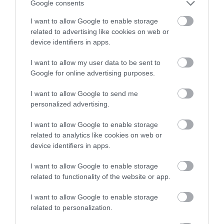
09.08.2026 | 13:00
Google consents
I want to allow Google to enable storage
Πανσέληνος Αυγούστου 2026: Η
related to advertising like cookies on web or
μερική έκλειψη και τα
device identifiers in apps.
εντυπωσιακά φαινόμενα στον
ουρανό
I want to allow my user data to be sent to
09.08.2026 | 12:40
Google for online advertising purposes.
Εύβοια: Νέες πινακίδες για τον
I want to allow Google to send me
κίνδυνο πυρκαγιάς – Σε ποια
Τουρισμός για Όλους
e-ΕΦΚΑ και ΔΥΠΑ:
personalized advertising.
σημεία τοποθετήθηκαν
2026-2027: Ποιοι
Ποιοι δικαιούχοι
κάνουν αίτηση σήμερα
πληρώνονται έως τις
09.08.2026 | 12:20
I want to allow Google to enable storage
– Έως 600 ευρώ η
14 Αυγούστου
related to analytics like cookies on web or
επιδότηση
Ποιοι φοιτητές θα πάρουν έως
device identifiers in apps.
2.500 ευρώ για τη στέγαση
I want to allow Google to enable storage
09.08.2026 | 12:00
related to functionality of the website or app.
Συναγερμός στη Βόρεια Εύβοια:
I want to allow Google to enable storage
Αγελάδες πετάγονται στο δρόμο-
related to personalization.
Η έκκληση ιερέα στους οδηγούς