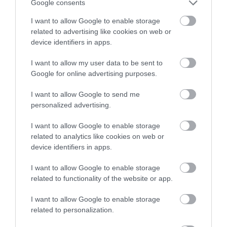
Google consents
χωματερές – Έρχονται πρόστιμα
χωρίς εξαιρέσεις
I want to allow Google to enable storage
08.08.2026 | 20:20
related to advertising like cookies on web or
device identifiers in apps.
Εύβοια: Η μαύρη επέτειος της
καταστροφικής πυρκαγιάς – Το
I want to allow my user data to be sent to
χρονικό της τραγωδίας
Google for online advertising purposes.
08.08.2026 | 20:00
I want to allow Google to send me
Εύβοια: Πότε θα γίνει ο
personalized advertising.
καθιερωμένος έρανος για το
«Στιφάδο της Παναγίας»
I want to allow Google to enable storage
08.08.2026 | 19:40
related to analytics like cookies on web or
device identifiers in apps.
Ο Αλέξης Τσίπρας παρουσιάζει το
οικονομικό πρόγραμμα της ΕΛ.Α.Σ.
I want to allow Google to enable storage
στη Θεσσαλονίκη
related to functionality of the website or app.
08.08.2026 | 19:20
Όλες οι τελευταίες ειδήσεις
I want to allow Google to enable storage
related to personalization.
Κάνεις δεν ξεχνά τι έζησε η
Εύβοια πριν πέντε χρόνια