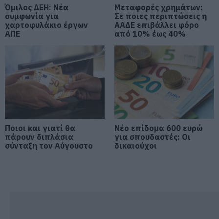
08.08.2026 | 17:40
Όμιλος ΔΕΗ: Νέα
Μεταφορές χρημάτων:
συμφωνία για
Σε ποιες περιπτώσεις η
χαρτοφυλάκιο έργων
Ευρυδίκη Βαλαβάνη: Οι
ΑΑΔΕ επιβάλλει φόρο
οικογενειακές διακοπές στην
ΑΠΕ
από 10% έως 40%
Εύβοια! Δείτε σε ποια παραλία
08.08.2026 | 17:20
«Κόκκινος» συναγερμός στην
Εύβοια: Red Code αύριο Κυριακή –
Αυξημένη ετοιμότητα παντού
08.08.2026 | 17:00
Ποιοι και γιατί θα
Νέο επίδομα 600 ευρώ
Ρόδος: Έγραψαν 80χρονη για
πάρουν διπλάσια
κράνος!
για σπουδαστές: Οι
σύνταξη τον Αύγουστο
δικαιούχοι
08.08.2026 | 16:40
Θρήνος σε όλη την Εύβοια για τον
επιχειρηματία που έφυγε απο
την ζωή
08.08.2026 | 16:20