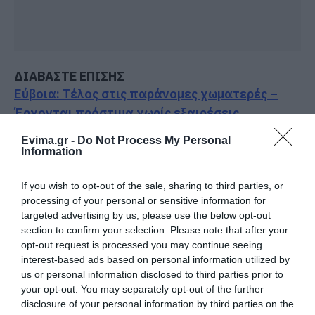
ΔΙΑΒΑΣΤΕ ΕΠΙΣΗΣ
Εύβοια: Τέλος στις παράνομες χωματερές –
Έρχονται πρόστιμα χωρίς εξαιρέσεις
Εύβοια: Η μαύρη επέτειος της καταστροφικής
Evima.gr -
Do Not Process My Personal
Information
πυρκαγιάς – Το χρονικό της τραγωδίας
Κάνεις δεν ξεχνά τι έζησε η Εύβοια πριν πέντε
If you wish to opt-out of the sale, sharing to third parties, or
processing of your personal or sensitive information for
χρόνια
targeted advertising by us, please use the below opt-out
Αγανάκτηση σε χωριό της Εύβοιας: Μένουν
section to confirm your selection. Please note that after your
opt-out request is processed you may continue seeing
κάθε μέρα χωρίς νερό – Σοβαρή καταγγελία
interest-based ads based on personal information utilized by
us or personal information disclosed to third parties prior to
Ακολουθήστε το evima.gr στο
Google News
your opt-out. You may separately opt-out of the further
disclosure of your personal information by third parties on the