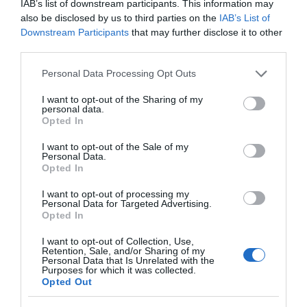
Διαβάστε όλες τις
ειδήσεις για την Εύβοια
IAB’s list of downstream participants. This information may
also be disclosed by us to third parties on the
IAB’s List of
Διαβάστε όλες τις
τελευταίες ειδήσεις
για την
Downstream Participants
that may further disclose it to other
Ελλάδα
και τον
Κόσμο
στο
evima.gr
third parties.
Please note that this website/app uses one or more Google
Personal Data Processing Opt Outs
TAGS:
ΕΙΔΗΣΕΙΣ
ΕΙΔΗΣΕΙΣ ΣΗΜΕΡΑ
ΝΕΑ
services and may gather and store information including but
ΠΡΟΣΛΗΨΕΙΣ
ΥΠΟΥΡΓΕΙΑ
not limited to your visit or usage behaviour. You may click to
I want to opt-out of the Sharing of my
personal data.
grant or deny consent to Google and its third-party tags to
ΡΟΗ ΕΙΔΗΣΕΩΝ
Opted In
use your data for below specified purposes in below Google
consent section.
I want to opt-out of the Sale of my
Ρίγη συγκίνησης στην Εύβοια! Η
Personal Data.
Ιερά Μονή Οσίου Δαυΐδ έλαμψε
Opted In
στη μεγάλη πανήγυρη της
Μεταμορφώσεως
I want to opt-out of processing my
08.08.2026 | 21:00
Personal Data for Targeted Advertising.
Opted In
Φάνης Σπανός: 500.000 € για την
ενεργειακή αναβάθμιση του 4ου
I want to opt-out of Collection, Use,
Retention, Sale, and/or Sharing of my
Δημοτικού Σχολείου Λιβαδειάς
Personal Data that Is Unrelated with the
Purposes for which it was collected.
08.08.2026 | 20:40
Opted Out
Εύβοια: Τέλος στις παράνομες