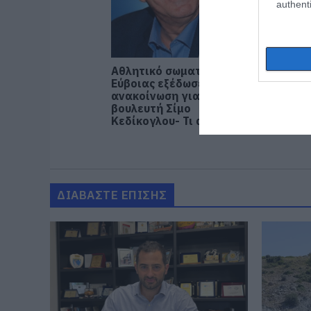
authenti
Αθλητικό σωματείο της
Άρχισε 
Εύβοιας εξέδωσε
Μητσοτ
ανακοίνωση για το
και κρ
βουλευτή Σίμο
στέκι
Κεδίκογλου- Τι αναφέρει
ΔΙΑΒΑΣΤΕ ΕΠΙΣΗΣ