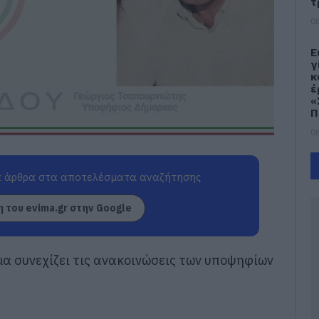
τ
08
Ε
γ
κ
έ
«
Π
08
Ο
π
 άρθρα στα αποτελέσματα αναζήτησης
ο
π
 του evima.gr στην Google
Ε
Θ
08
α συνεχίζει τις ανακοινώσεις των υποψηφίων
Κ
έ
π
08