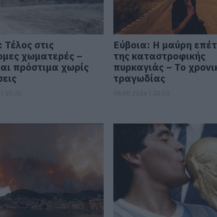
 Τέλος στις
Εύβοια: Η μαύρη επέτ
μες χωματερές –
της καταστροφικής
αι πρόστιμα χωρίς
πυρκαγιάς – Το χρονι
σεις
τραγωδίας
| 20:20
08.08.2026 | 20:00