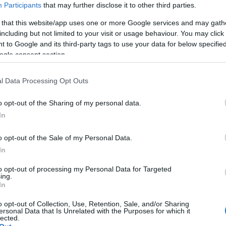
Participants
that may further disclose it to other third parties.
Ε
τ
π
 that this website/app uses one or more Google services and may gath
including but not limited to your visit or usage behaviour. You may click 
08
 to Google and its third-party tags to use your data for below specifi
ogle consent section.
Ε
Ο
δ
l Data Processing Opt Outs
Ε
π
o opt-out of the Sharing of my personal data.
08
In
«
σ
o opt-out of the Sale of my Personal Data.
Ε
gle News
In
α
Α
to opt-out of processing my Personal Data for Targeted
ε
ην Εύβοια
ing.
In
08
δήσεις
για την
Ελλάδα
και τον
Κόσμο
στο
o opt-out of Collection, Use, Retention, Sale, and/or Sharing
Ρ
ersonal Data that Is Unrelated with the Purposes for which it
8
lected.