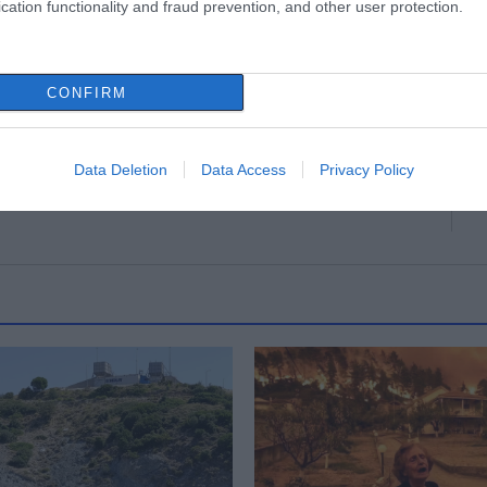
cation functionality and fraud prevention, and other user protection.
CONFIRM
τις διακοπές ο
Κρίση στο κόμμα
άκης: Φαγητό
Καρυστιανού: Δύο ακόμη
ασί σε γνωστό
στελέχη αποχωρούν
καταγγέλλοντας κλειστό
Data Deletion
Data Access
Privacy Policy
σύστημα αποφάσεων