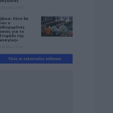
ραγωδίας
.08.2026 | 20:00
ύβοια: Πότε θα
ίνει ο
αθιερωμένος
ρανος για το
Στιφάδο της
αναγίας»
.08.2026 | 19:40
 Αλέξης Τσίπρας
Όλες οι τελευταίες ειδήσεις
αρουσιάζει το
ικονομικό
ρόγραμμα της
Λ.Α.Σ. στη
εσσαλονίκη
.08.2026 | 19:20
άνεις δεν ξεχνά τι
ζησε η Εύβοια πριν
έντε χρόνια
.08.2026 | 19:00