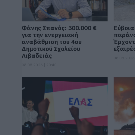
Φάνης Σπανός: 500.000 €
Εύβοια:
για την ενεργειακή
παράνο
αναβάθμιση του 4ου
Έρχοντ
Δημοτικού Σχολείου
εξαιρέ
Λιβαδειάς
08.08.2026 
08.08.2026 | 20:40