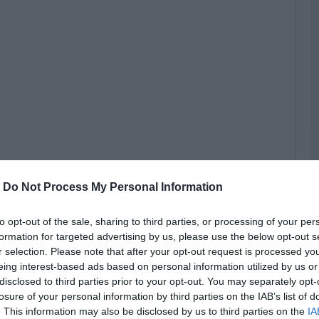
Σ
μ
ι
Μ
08
Α
χ
Μ
χ
Σ
08
-
Do Not Process My Personal Information
 υποψηφιότητα από τη Δημοτική Ενότητα
Α
to opt-out of the sale, sharing to third parties, or processing of your per
ε
formation for targeted advertising by us, please use the below opt-out s
λ
ο συνδυασμό μας τον εν ενεργεία Δημοτικό
r selection. Please note that after your opt-out request is processed y
π
ηγό Τεχνικών Εργων από το Προκόπι.
eing interest-based ads based on personal information utilized by us or
08
disclosed to third parties prior to your opt-out. You may separately opt-
losure of your personal information by third parties on the IAB’s list of
Σ
. This information may also be disclosed by us to third parties on the
IA
α