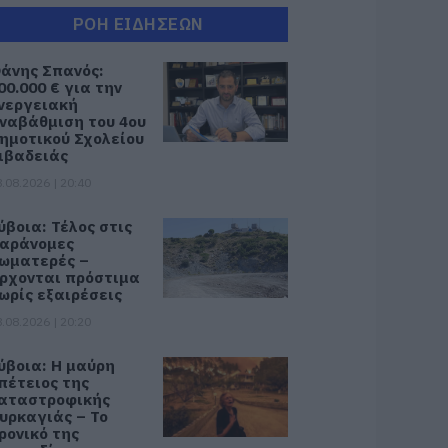
ΡΟΗ ΕΙΔΗΣΕΩΝ
άνης Σπανός:
00.000 € για την
νεργειακή
ναβάθμιση του 4ου
ημοτικού Σχολείου
ιβαδειάς
.08.2026 | 20:40
ύβοια: Τέλος στις
αράνομες
ωματερές –
ρχονται πρόστιμα
ωρίς εξαιρέσεις
.08.2026 | 20:20
ύβοια: Η μαύρη
πέτειος της
αταστροφικής
υρκαγιάς – Το
ρονικό της