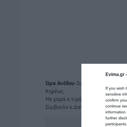
Evima.gr 
Ώρα Ανόδου
-Συνεχίζουμε με μια
If you wish 
Κηρέως.
sensitive in
Με χαρά κ τιμή καλωσορίζουμε στ
confirm you
Σύμβουλο κ.Δανέλη Γιάννη, Εργοδ
continue se
information 
further disc
participants