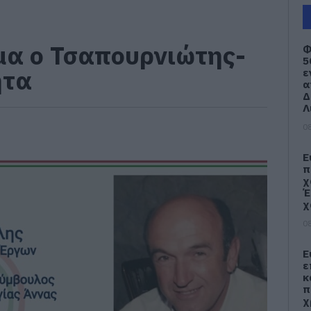
μα ο Τσαπουρνιώτης-
Φ
5
ητα
ε
α
Δ
Λ
08
Ε
π
χ
Έ
χ
08
Ε
ε
κ
π
χ