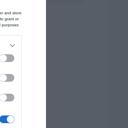
ύβοια! Έγινε για
ρίτη φορά
αππούς!
er and store
to grant or
.08.2026 | 17:40
ed purposes
υρυδίκη Βαλαβάνη:
ι οικογενειακές
ιακοπές στην
ύβοια! Δείτε σε
οια παραλία
.08.2026 | 17:20
Κόκκινος»
υναγερμός στην
ύβοια: Red Code
ύριο Κυριακή –
υξημένη
τοιμότητα παντού
.08.2026 | 17:00
όδος: Έγραψαν
0χρονη για κράνος!