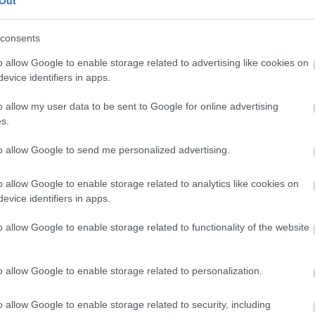
Out
08
consents
Θ
Ε
o allow Google to enable storage related to advertising like cookies on
ε
evice identifiers in apps.
έ
08
o allow my user data to be sent to Google for online advertising
s.
Π
μ
to allow Google to send me personalized advertising.
η
Ν
Μ
o allow Google to enable storage related to analytics like cookies on
ης Τσίπρας
Σε πελάγη ευτυχίας
evice identifiers in apps.
ιάζει το
αντιδήμαρχος στην
08
μικό πρόγραμμα
Εύβοια! Έγινε για τρίτη
Α.Σ. στη
φορά παππούς!
o allow Google to enable storage related to functionality of the website
ονίκη
o allow Google to enable storage related to personalization.
o allow Google to enable storage related to security, including