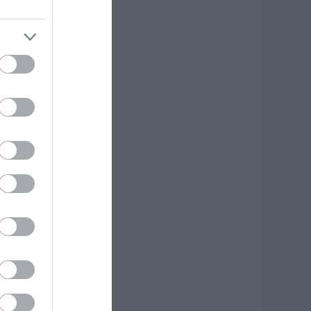
.08.2026 | 16:40
ρήνος σε όλη την
ύβοια για τον
πιχειρηματία που
φυγε απο την ζωή
.08.2026 | 16:20
άτρα: Θρήνος για
ωράκι μόλις 8
μερών –
οσηλευόταν στη
ΕΘ Νεογνών
.08.2026 | 16:00