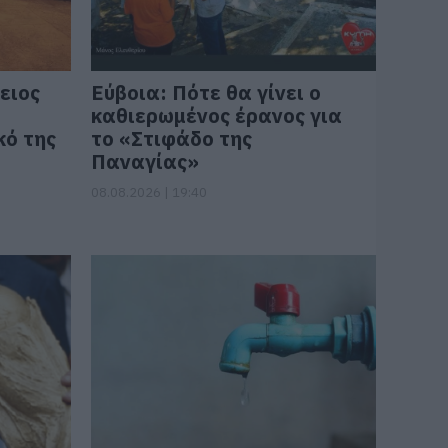
ειος
Εύβοια: Πότε θα γίνει ο
καθιερωμένος έρανος για
κό της
το «Στιφάδο της
Παναγίας»
08.08.2026 | 19:40