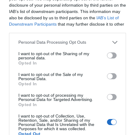
disclosure of your personal information by third parties on the
IAB’s list of downstream participants. This information may
Ο μεγαλύτερος αυτοκινητόδρομος
της Ευρώπης κατασκευάζεται
also be disclosed by us to third parties on the
IAB’s List of
στην Ελλάδα – Πού θα γίνει
Downstream Participants
that may further disclose it to other
third parties.
06.08.2026 | 19:00
Please note that this website/app uses one or more Google
Personal Data Processing Opt Outs
Συγκίνηση στην Εύβοια: Νέοι από
services and may gather and store information including but
τη Ρουμανία συνόδευσαν την Ιερή
not limited to your visit or usage behaviour. You may click to
I want to opt-out of the Sharing of my
Εικόνα
personal data.
grant or deny consent to Google and its third-party tags to
06.08.2026 | 18:40
Opted In
use your data for below specified purposes in below Google
consent section.
I want to opt-out of the Sale of my
Personal Data.
Opted In
I want to opt-out of processing my
Personal Data for Targeted Advertising.
Opted In
I want to opt-out of Collection, Use,
Retention, Sale, and/or Sharing of my
Personal Data that Is Unrelated with the
Purposes for which it was collected.
Opted Out