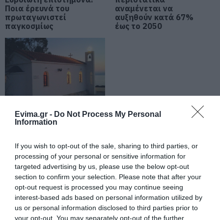
06.08.2026 | 20:20
Ποια έρευνά του
αναμένεται να
πρωταγωνιστεί
αυξηθούν κατά 67%
Νέο σοβαρό τροχαίο στην Εύβοια:
παγκοσμίως
έως το 2050
Τούμπαρε αυτοκίνητο
06.08.2026 | 20:00
Έσπασαν πιάτα στο κεφάλι του
Αταμάν – Βίντεο από τη Σύμη
06.08.2026 | 19:40
Evima.gr -
Do Not Process My Personal
Ένα ξωκλήσι
Information
«κρεμασμένο» πάνω
Φωτιά στη Σκύρο: Συνεχίζει να
καίει στο Νησί, συγκλονιστική
από το Αιγαίο
μαρτυρία – Νέες εικόνες και
If you wish to opt-out of the sale, sharing to third parties, or
γιορτάζει! Ξέρετε πού
βίντεο
βρίσκεται;
processing of your personal or sensitive information for
targeted advertising by us, please use the below opt-out
06.08.2026 | 19:40
section to confirm your selection. Please note that after your
opt-out request is processed you may continue seeing
Ξεκινάει τεράστιο έργο αξίας
2.425.000€ στην Εύβοια – Δείτε
interest-based ads based on personal information utilized by
πού
us or personal information disclosed to third parties prior to
your opt-out. You may separately opt-out of the further
06.08.2026 | 19:20