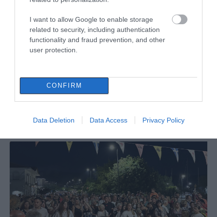
I want to allow Google to enable storage
related to security, including authentication
functionality and fraud prevention, and other
user protection.
Φωτιά στη Σκύρο: Δύσκολη νύχτα για
CONFIRM
την Καλαμίτσα – Νέες εικόνες και
βίντεο
Data Deletion
Data Access
Privacy Policy
06.08.2026 | 22:04