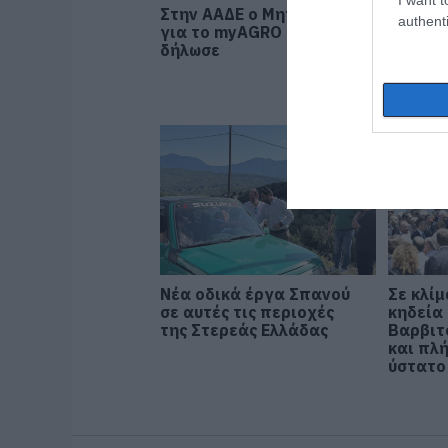
Στην ΑΑΔΕ ο Μητσοτάκης
Φωτιά 
authenti
για το myAGRO – Τι
Αττική:
δήλωσε
μέτρα 
πυρόπ
Νέα οδικά έργα Σπανού
Σε κλίμ
σε αυτές τις περιοχές
κηδεία 
της Στερεάς Ελλάδας
Βαρβιτ
και πλ
ύστατο