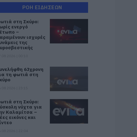
ΡΟΗ ΕΙΔΗΣΕΩΝ
ωτιά στη Σκύρο:
ωρίς ενεργό
έτωπο –
αραμένουν ισχυρές
υνάμεις της
υροσβεστικής
.08.2026 | 00:10
υνελήφθη 63χρονη
ια τη φωτιά στη
κύρο
.08.2026 | 23:15
ωτιά στη Σκύρο:
ύσκολη νύχτα για
ην Καλαμίτσα –
έες εικόνες και
ίντεο
.08.2026 | 22:04