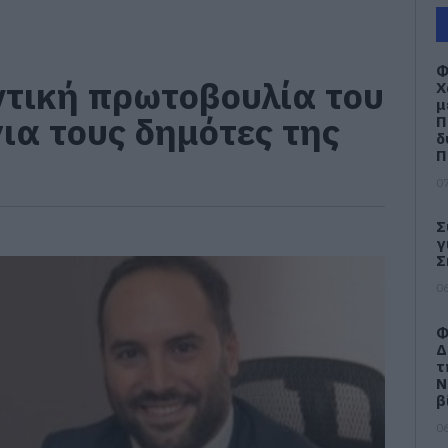
Φ
τική πρωτοβουλία του
Χ
μ
ια τους δημότες της
Π
δ
Π
07
Σ
γ
Σ
06
Φ
Δ
τ
Ν
β
06