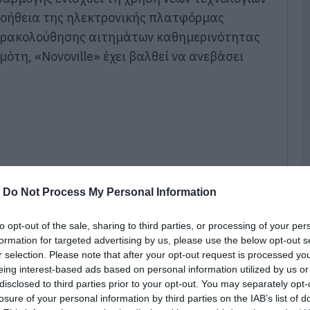
 βοήθεια της ηλεκτρονικής πλατφόρμας
Ν
παρακολούθησης αιτημάτων καθημερινότητας
Φ
Κ
ότη, «Νovoville» έχει βαλθεί να ανεβάσει
κ
μ
06
Κ
τ
κ
σ
σ
ε
-
Do Not Process My Personal Information
06
to opt-out of the sale, sharing to third parties, or processing of your per
«
formation for targeted advertising by us, please use the below opt-out s
α
r selection. Please note that after your opt-out request is processed y
Ε
Ο
eing interest-based ads based on personal information utilized by us or
μ
disclosed to third parties prior to your opt-out. You may separately opt-
losure of your personal information by third parties on the IAB’s list of
06