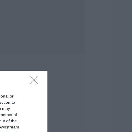
εότερα για τη
ωτιά στη Σκύρο:
ινδύνευσε
τηνοτροφική
ονάδα – Νέο βίντεο
.08.2026 | 21:00
αφές: Τα οφέλη
ης μέτριας
ατανάλωσης
ύμφωνα με ειδικό
το μικροβίωμα του
ντέρου
.08.2026 | 21:00
sonal or
Ανάσα» για τους
ection to
γρότες στην
ou may
ύβοια:
λοκληρώθηκε
 personal
εγάλο έργο
out of the
 downstream
.08.2026 | 20:40