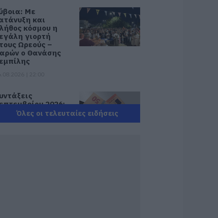
ύβοια: Με
ατάνυξη και
λήθος κόσμου η
εγάλη γιορτή
τους Ωρεούς –
αρών ο Θανάσης
εμπίλης
.08.2026 | 22:00
υντάξεις
επτεμβρίου 2026:
ότε πληρώνονται
Όλες οι τελευταίες ειδήσεις
ι δικαιούχοι – Οι
μερομηνίες του e-
ΦΚΑ
.08.2026 | 21:40
οκ στην Εύβοια με
ην κοπέλα που
πεσε από την
έφυρα: Τα νεότερα
ια την υγεία της
.08.2026 | 21:20