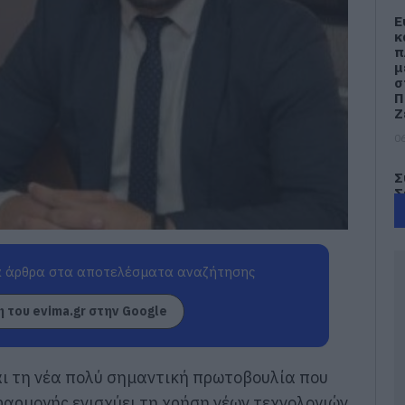
Ε
κ
π
μ
σ
Π
Ζ
06
Σ
Σ
Π
ο
η
Ε
 άρθρα στα αποτελέσματα αναζήτησης
06
 του evima.gr στην Google
Σ
τ
έ
γ
αι τη νέα πολύ σημαντική πρωτοβουλία που
γ
φαρμογής ενισχύει τη χρήση νέων τεχνολογιών
06