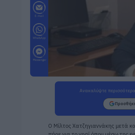
E-mail
WhatsApp
Messenger
Ανακαλύψτε περισσότερα
Προσθήκη
Ο Μίλτος Χατζηγιαννάκης μετά κ
πήρε για το νησί όπου μέσω της ε