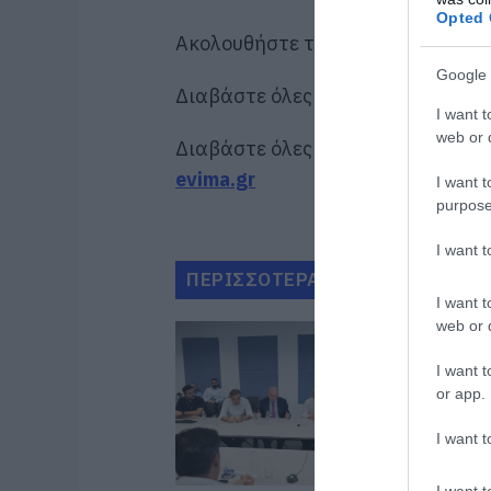
Opted 
Ακολουθήστε το evima.gr στο
Goo
Google 
Διαβάστε όλες τις
ειδήσεις για τ
I want t
web or d
Διαβάστε όλες τις
τελευταίες ει
evima.gr
I want t
purpose
I want 
ΠΕΡΙΣΣΟΤΕΡΑ ΑΠΟ ΠΟΛΙΤΙΚΗ
I want t
web or d
I want t
or app.
I want t
I want t