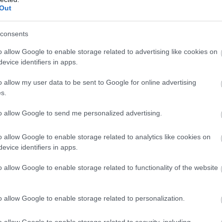
–
Out
Σ
gle News
06
consents
ην Εύβοια
Φ
o allow Google to enable storage related to advertising like cookies on
Σ
evice identifiers in apps.
δήσεις
για την
Ελλάδα
και τον
Κόσμο
στο
σ
σ
o allow my user data to be sent to Google for online advertising
μ
ε
s.
06
to allow Google to send me personalized advertising.
Ξ
έ
o allow Google to enable storage related to analytics like cookies on
2
evice identifiers in apps.
Ε
o allow Google to enable storage related to functionality of the website
06
o allow Google to enable storage related to personalization.
o allow Google to enable storage related to security, including