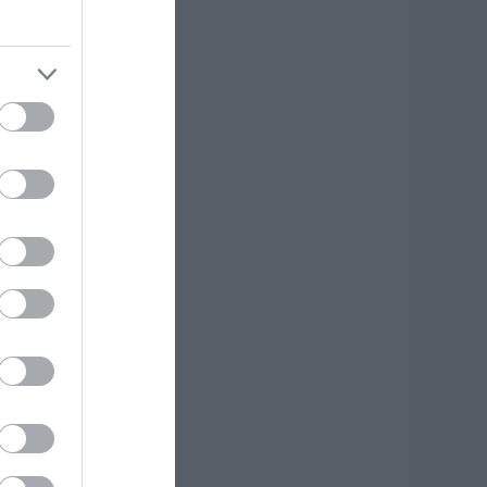
 Βίντεο από τη
ύμη
.08.2026 | 19:40
ωτιά στη Σκύρο:
υνεχίζει να καίει
το Νησί,
υγκλονιστική
αρτυρία – Νέες
ικόνες και βίντεο
.08.2026 | 19:40
εκινάει τεράστιο
ργο αξίας
.425.000€ στην
ύβοια – Δείτε πού
.08.2026 | 19:20