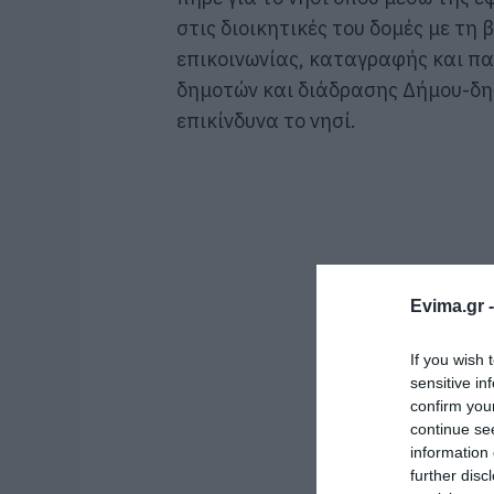
στις διοικητικές του δομές με τη
επικοινωνίας, καταγραφής και 
δημοτών και διάδρασης Δήμου-δημ
επικίνδυνα το νησί.
Evima.gr 
If you wish 
sensitive in
confirm you
continue se
information 
further disc