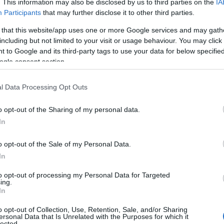
. This information may also be disclosed by us to third parties on the
IA
ήμαρχου Σκύρου για τους δημότες του η οποία
Participants
that may further disclose it to other third parties.
Ο
την ανάπτυξη της Σκύρου. Ωστόσο με αυτό
τ
 that this website/app uses one or more Google services and may gath
τ
ς επιβεβαιώνει όλους όσοι λένε ότι ένας
θ
including but not limited to your visit or usage behaviour. You may click 
καταφέρει να κάνει πολλά για το νησί.
μ
 to Google and its third-party tags to use your data for below specifi
ogle consent section.
06
Θ
l Data Processing Opt Outs
Έ
3
τ
o opt-out of the Sharing of my personal data.
α
In
06
o opt-out of the Sale of my Personal Data.
Ν
In
σ
Τ
to opt-out of processing my Personal Data for Targeted
α
ing.
In
06
o opt-out of Collection, Use, Retention, Sale, and/or Sharing
Έ
ersonal Data that Is Unrelated with the Purposes for which it
κ
lected.