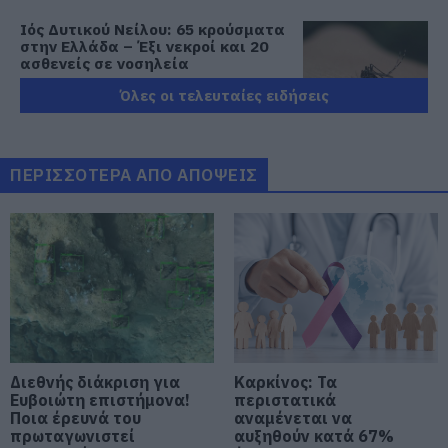
Ιός Δυτικού Νείλου: 65 κρούσματα
στην Ελλάδα – Έξι νεκροί και 20
ασθενείς σε νοσηλεία
07.08.2026 | 09:30
Όλες οι τελευταίες ειδήσεις
Υπό έλεγχο η φωτιά στην Σκύρο –
Συνελήφθη μία 63χρονη γυναίκα
ΠΕΡΙΣΣΟΤΕΡΑ ΑΠΟ ΑΠΟΨΕΙΣ
07.08.2026 | 09:15
Εύβοια: Σε αυτό το γραφικό χωριό
μοίρασαν Κεσκέσι τη
Μεταμόρφωση του Σωτήρος
07.08.2026 | 09:00
Ποιες περιοχές δεν θα έχουν
ρεύμα σήμερα στην Εύβοια
Διεθνής διάκριση για
Καρκίνος: Τα
07.08.2026 | 08:45
Ευβοιώτη επιστήμονα!
περιστατικά
Ποια έρευνά του
αναμένεται να
πρωταγωνιστεί
αυξηθούν κατά 67%