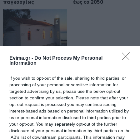
Εορτολόγιο: Ποιοι γιορτάζουν
παγκοσμίως
έως το 2050
σήμερα, Παρασκευή 7 Αυγούστου
07.08.2026 | 08:30
Καιρός: Πάνω από 35 βαθμούς
σήμερα η θερμοκρασία στην
Εύβοια
07.08.2026 | 08:15
Evima.gr -
Do Not Process My Personal
Ένα ξωκλήσι
Information
«κρεμασμένο» πάνω
Εύβοια: Σήμερα το τελευταίο
αντίο στον 37χρονο που έχασε τη
από το Αιγαίο
ζωή του σε τροχαίο με
If you wish to opt-out of the sale, sharing to third parties, or
γιορτάζει! Ξέρετε πού
αγριογούρουνο
βρίσκεται;
processing of your personal or sensitive information for
targeted advertising by us, please use the below opt-out
07.08.2026 | 08:00
section to confirm your selection. Please note that after your
Φωτιά στη Σκύρο: Χωρίς ενεργό
opt-out request is processed you may continue seeing
μέτωπο – Παραμένουν ισχυρές
interest-based ads based on personal information utilized by
δυνάμεις της Πυροσβεστικής
us or personal information disclosed to third parties prior to
07.08.2026 | 00:10
your opt-out. You may separately opt-out of the further
disclosure of your personal information by third parties on the
IAB’s list of downstream participants. This information may
Συνελήφθη 63χρονη για τη φωτιά