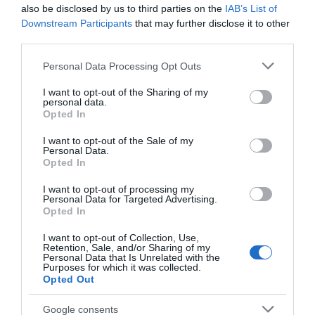
στη Σκύρο
also be disclosed by us to third parties on the
IAB’s List of
Downstream Participants
that may further disclose it to other
06.08.2026 | 23:15
third parties.
Please note that this website/app uses one or more Google
Personal Data Processing Opt Outs
Φωτιά στη Σκύρο: Δύσκολη νύχτα
services and may gather and store information including but
για την Καλαμίτσα – Νέες εικόνες
not limited to your visit or usage behaviour. You may click to
I want to opt-out of the Sharing of my
και βίντεο
personal data.
grant or deny consent to Google and its third-party tags to
06.08.2026 | 22:04
Opted In
use your data for below specified purposes in below Google
consent section.
I want to opt-out of the Sale of my
Personal Data.
Opted In
I want to opt-out of processing my
Personal Data for Targeted Advertising.
Opted In
I want to opt-out of Collection, Use,
Retention, Sale, and/or Sharing of my
Personal Data that Is Unrelated with the
Purposes for which it was collected.
Opted Out
Google consents