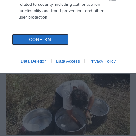
related to security, including authentication
functionality and fraud prevention, and other
user protection.
Η Κύμη στο επίκεντρο της
CONFIRM
γαστρονομίας – Σήμερα η μεγάλη
έναρξη!
Data Deletion
Data Access
Privacy Policy
07.08.2026 | 10:45