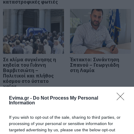
καταστροφικές φωτιές
Ο απόλυτος οδηγός για να ζήσεις
τη Σαντορίνη από τη θάλασσα
05.08.2026 | 19:00
Κρίσιμες ώρες για άνδρα που
τραυματίστηκε σε τροχαίο στην
Εύβοια
05.08.2026 | 18:40
Σε κλίμα συγκίνησης η
Έκτακτο: Συνάντηση
κηδεία του Γιάννη
Σπανού – Γεωργιάδη
Τρόμος σε πτήση της Air India: Το
Βαρβιτσιώτη –
στη Λαμία
αεροσκάφος έχασε απότομα ύψος
Πολιτικοί και πλήθος
– 17 τραυματίες
κόσμου στο ύστατο
χαίρε
05.08.2026 | 18:20
Evima.gr -
Do Not Process My Personal
Μεγάλη προσοχή στην Εύβοια:
Information
Νέα τηλεφωνική απάτη
05.08.2026 | 18:00
If you wish to opt-out of the sale, sharing to third parties, or
processing of your personal or sensitive information for
targeted advertising by us, please use the below opt-out
Μύκονος: Έψαχναν τσάντα και