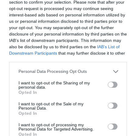
section to confirm your selection. Please note that after your
Rolex αξίας 75.000 ευρώ – Η
ανακάλυψη κάτω από τα βράχια
opt-out request is processed you may continue seeing
Σήμερα το τελευταίο
Σίμος Κεδίκογλου:
interest-based ads based on personal information utilized by
αντίο στον Ιωάννη
Στήριξη του κλάδου
05.08.2026 | 17:40
Βαρβιτσιώτη
των μεταφορών με
us or personal information disclosed to third parties prior to
μείωση του
your opt-out. You may separately opt-out of the further
Τρόμος στην Εύβοια: Δύο
λειτουργικού κόστους
disclosure of your personal information by third parties on the
άγνωστοι εισέβαλαν σε σπίτι
μέσα στη νύχτα – Δείτε τι
IAB’s list of downstream participants. This information may
άρπαξαν
also be disclosed by us to third parties on the
IAB’s List of
Downstream Participants
that may further disclose it to other
05.08.2026 | 17:20
third parties.
Please note that this website/app uses one or more Google
Personal Data Processing Opt Outs
services and may gather and store information including but
not limited to your visit or usage behaviour. You may click to
I want to opt-out of the Sharing of my
personal data.
grant or deny consent to Google and its third-party tags to
Opted In
use your data for below specified purposes in below Google
consent section.
I want to opt-out of the Sale of my
Personal Data.
Opted In
I want to opt-out of processing my
Personal Data for Targeted Advertising.
Opted In