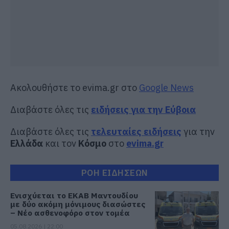
Ακολουθήστε το evima.gr στο
Google News
Διαβάστε όλες τις
ειδήσεις για την Εύβοια
Διαβάστε όλες τις
τελευταίες ειδήσεις
για την
Ελλάδα
και τον
Κόσμο
στο
evima.gr
ΡΟΗ ΕΙΔΗΣΕΩΝ
Ενισχύεται το ΕΚΑΒ Μαντουδίου
με δύο ακόμη μόνιμους διασώστες
– Νέο ασθενοφόρο στον τομέα
05.08.2026 | 22:00