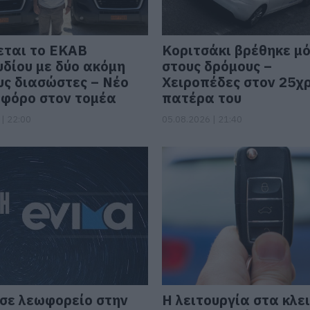
εται το ΕΚΑΒ
Κοριτσάκι βρέθηκε μ
δίου με δύο ακόμη
στους δρόμους –
υς διασώστες – Νέο
Χειροπέδες στον 25χ
φόρο στον τομέα
πατέρα του
| 22:00
05.08.2026 | 21:40
σε λεωφορείο στην
Η λειτουργία στα κλε