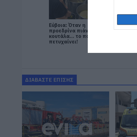
Εύβοια: Όταν η
Τα Νέα
προεδρίνα πιάνει την
ξεχνού
κουτάλα… το πανηγύρι
τη θυσί
πετυχαίνει!
αεροπό
εν ώρα
ΔΙΑΒΑΣΤΕ ΕΠΙΣΗΣ