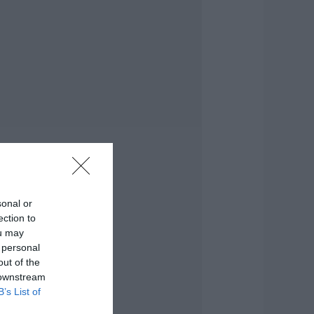
λειδιά του
υτοκινήτου που
ίγοι οδηγοί
νωρίζουν και είναι
ολύ χρήσιμη το
αλοκαίρι
.08.2026 | 20:20
αθαρό και άφθονο
ερό σε αυτή την
εριοχή της
ύβοιας
.08.2026 | 20:00
αραμπόλα
sonal or
εσσάρων
ection to
χημάτων
ou may
ροκάλεσε
 personal
ναστάτωση στην
υκλοφορία
out of the
 downstream
.08.2026 | 19:40
B’s List of
ύχτα τρόμου στην