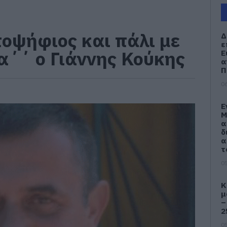
οψήφιος και πάλι με
Δ
ε
α΄΄ ο Γιάννης Κούκης
Ε
α
Π
06
Ε
Μ
α
δ
α
τ
05
Κ
μ
–
2
05