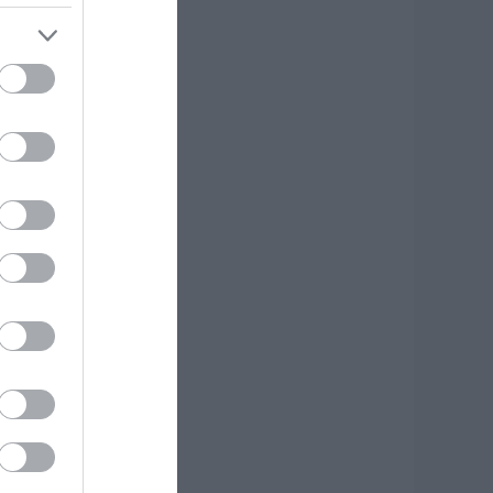
πότομα ύψος – 17
ραυματίες
.08.2026 | 18:20
εγάλη προσοχή
την Εύβοια: Νέα
ηλεφωνική απάτη
.08.2026 | 18:00
ύκονος: Έψαχναν
σάντα και Rolex
ξίας 75.000 ευρώ –
 ανακάλυψη κάτω
πό τα βράχια
.08.2026 | 17:40