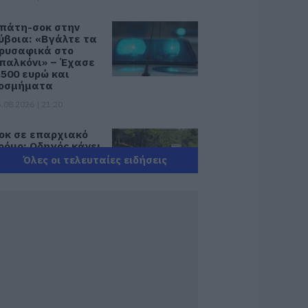
πάτη-σοκ στην
ύβοια: «Βγάλτε τα
ρυσαφικά στο
παλκόνι» – Έχασε
.500 ευρώ και
οσμήματα
.08.2026 | 21:20
οκ σε επαρχιακό
ρόμο: Οδηγός κάνει
ετραπλή
Όλες οι τελευταίες ειδήσεις
ροσπέραση πάνω
ε στροφή (βίντεο)
.08.2026 | 21:00
ωτιά σε
εωφορείο στην
ύβοια
.08.2026 | 20:39
 λειτουργία στα