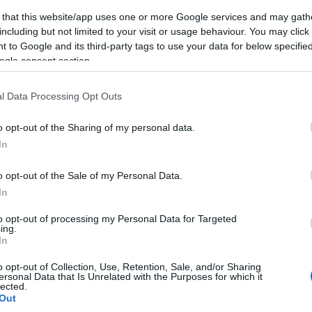
Ε
 that this website/app uses one or more Google services and may gath
σ
π
including but not limited to your visit or usage behaviour. You may click 
σ
 to Google and its third-party tags to use your data for below specifi
τ
ogle consent section.
05
l Data Processing Opt Outs
Ο
γ
o opt-out of the Sharing of my personal data.
Σ
θ
In
05
o opt-out of the Sale of my Personal Data.
Κ
gle News
In
ά
τ
to opt-out of processing my Personal Data for Targeted
ην Εύβοια
τ
ing.
Ε
In
δήσεις
για την
Ελλάδα
και τον
Κόσμο
στο
05
o opt-out of Collection, Use, Retention, Sale, and/or Sharing
ersonal Data that Is Unrelated with the Purposes for which it
Τ
lected.
τ
Out
α