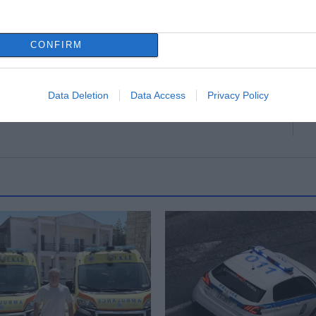
CONFIRM
 Στύρα δεν
ν: 19 χρόνια από
α των δύο
ρων του Canadair
Data Deletion
Data Access
Privacy Policy
 καθήκοντος