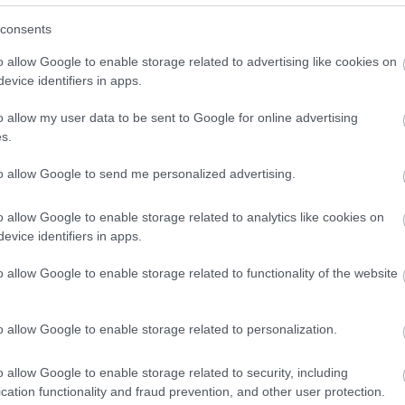
α
τ
consents
05
o allow Google to enable storage related to advertising like cookies on
evice identifiers in apps.
Μ
σ
o allow my user data to be sent to Google for online advertising
τ
s.
05
to allow Google to send me personalized advertising.
Μ
τ
o allow Google to enable storage related to analytics like cookies on
α
ος: Τα
Ένα ξωκλήσι
Η
evice identifiers in apps.
ατικά αναμένεται
«κρεμασμένο» πάνω από
α
ηθούν κατά 67%
το Αιγαίο γιορτάζει!
o allow Google to enable storage related to functionality of the website
 2050
Ξέρετε πού βρίσκεται;
05
o allow Google to enable storage related to personalization.
o allow Google to enable storage related to security, including
cation functionality and fraud prevention, and other user protection.