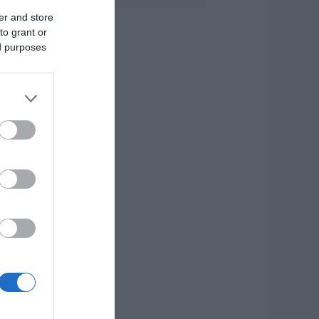
ύβοια: Διέρρηξαν
er and store
πίτι 95χρονης και
ροκάλεσαν
to grant or
οβαρές ζημιές σε
ed purposes
αβέρνα
.08.2026 | 19:20
 απόλυτος οδηγός
ια να ζήσεις τη
αντορίνη από τη
άλασσα
.08.2026 | 19:00
ρίσιμες ώρες για
νδρα που
ραυματίστηκε σε
ροχαίο στην
ύβοια
.08.2026 | 18:40
ρόμος σε πτήση
ης Air India: Το
εροσκάφος έχασε