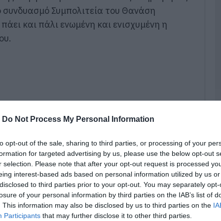
κ
το συνδυασμό Συμπολιτεία του Θανάση
α
λ
πάει και πάλι ενωμένη και ενισχυμένη η
γ
ου.
π
κ
05
Κ
ν
π
Ε
-
Do Not Process My Personal Information
05
Κ
to opt-out of the sale, sharing to third parties, or processing of your per
τ
formation for targeted advertising by us, please use the below opt-out s
ο
r selection. Please note that after your opt-out request is processed y
π
eing interest-based ads based on personal information utilized by us or
α
κ
disclosed to third parties prior to your opt-out. You may separately opt-
losure of your personal information by third parties on the IAB’s list of
05
. This information may also be disclosed by us to third parties on the
IA
Participants
that may further disclose it to other third parties.
Ν