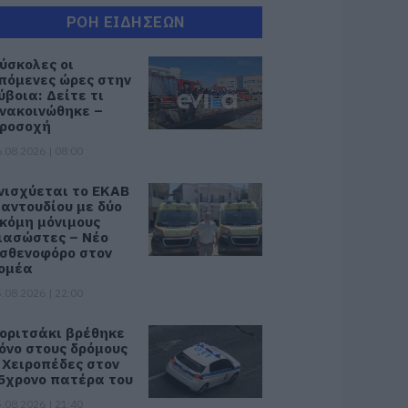
ΡΟΗ ΕΙΔΗΣΕΩΝ
ύσκολες οι
πόμενες ώρες στην
ύβοια: Δείτε τι
νακοινώθηκε –
ροσοχή
.08.2026 | 08:00
νισχύεται το ΕΚΑΒ
αντουδίου με δύο
κόμη μόνιμους
ιασώστες – Νέο
σθενοφόρο στον
ομέα
.08.2026 | 22:00
οριτσάκι βρέθηκε
όνο στους δρόμους
 Χειροπέδες στον
5χρονο πατέρα του
.08.2026 | 21:40