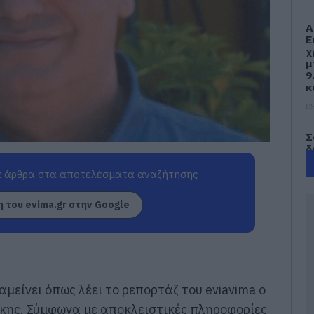
Α
Ε
χ
μ
9
κ
05
Σ
δ
τ
π
 άρθρα στα αποτελέσματα αναζήτησης
σ
 του evima.gr στην Google
05
Φ
λ
Ε
05
μείνει όπως λέει το ρεπορτάζ του eviavima ο
ύκης. Σύμφωνα με αποκλειστικές πληροφορίες
Η