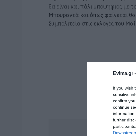
θα είναι και πάλι υποψήφιος με 
Μπουραντά και όπως φαίνεται θα 
Συμπολιτεία στις εκλογές του Μαί
Evima.gr 
If you wish 
sensitive in
confirm you
continue se
information 
further disc
participants
Downstream 