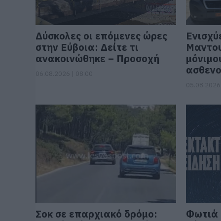
Δύσκολες οι επόμενες ώρες
Ενισχύ
στην Εύβοια: Δείτε τι
Μαντου
ανακοινώθηκε – Προσοχή
μόνιμο
ασθενο
06.08.2026 | 08:00
05.08.2026 
Σοκ σε επαρχιακό δρόμο:
Φωτιά 