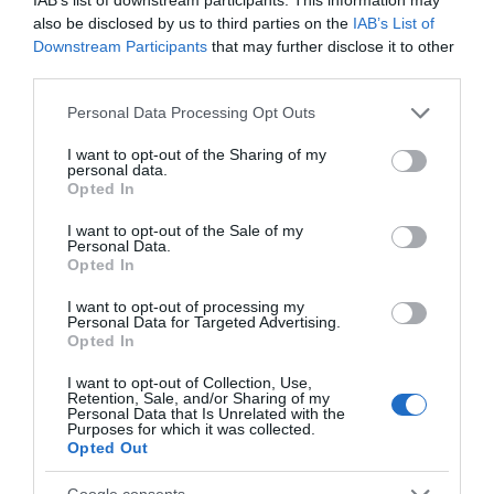
κρίθηκαν κατεδαφιστέα στο
also be disclosed by us to third parties on the
IAB’s List of
Πόρτο Γερμενό
Downstream Participants
that may further disclose it to other
07.08.2026 | 17:40
third parties.
Please note that this website/app uses one or more Google
Εύβοια: Αυτός είναι ο 36χρονος
Personal Data Processing Opt Outs
επιχειρηματίας πού έχασε την
services and may gather and store information including but
ζωή του
not limited to your visit or usage behaviour. You may click to
I want to opt-out of the Sharing of my
personal data.
grant or deny consent to Google and its third-party tags to
07.08.2026 | 17:20
Opted In
use your data for below specified purposes in below Google
consent section.
Οδηγός λεωφορείου υπέστη
I want to opt-out of the Sale of my
καρδιακό επεισόδιο ενώ οδηγούσε
Personal Data.
Opted In
07.08.2026 | 17:00
I want to opt-out of processing my
Personal Data for Targeted Advertising.
Opted In
I want to opt-out of Collection, Use,
Retention, Sale, and/or Sharing of my
Personal Data that Is Unrelated with the
Purposes for which it was collected.
Opted Out