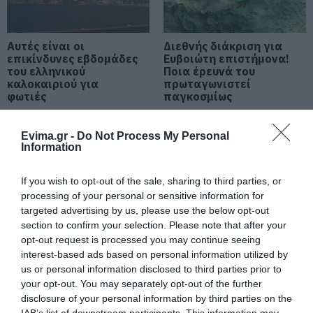
Νέο επίδομα 600 ευρώ για
σπουδαστές: Οι δικαιούχοι
07.08.2026 | 19:00
Αυτές είναι οι
Διεθνής διάκριση για
επικίνδυνες εβδομάδες
Ευβοιώτη επιστήμονα!
του ελληνικού
Ποια έρευνά του
καλοκαιριού για
πρωταγωνιστεί
Αυτός ο δήμος της Εύβοιας πάει
φωτιές
παγκοσμίως
στα δικαστήρια για τις
ανεμογεννήτριες
07.08.2026 | 18:40
Evima.gr -
Do Not Process My Personal
Information
Τραγική κατάληξη είχε η
θαλάσσια εκδρομή για 57χρονο
If you wish to opt-out of the sale, sharing to third parties, or
τουρίστα
processing of your personal or sensitive information for
07.08.2026 | 18:20
targeted advertising by us, please use the below opt-out
section to confirm your selection. Please note that after your
Καρκίνος: Τα
Ένα ξωκλήσι
Βαρύ πένθος για τον εκπαιδευτικό
opt-out request is processed you may continue seeing
περιστατικά
«κρεμασμένο» πάνω
από την Εύβοια που έφυγε από τη
interest-based ads based on personal information utilized by
αναμένεται να
από το Αιγαίο
ζωή
αυξηθούν κατά 67%
γιορτάζει! Ξέρετε πού
us or personal information disclosed to third parties prior to
07.08.2026 | 18:00
έως το 2050
βρίσκεται;
your opt-out. You may separately opt-out of the further
disclosure of your personal information by third parties on the
Αυτοψία στα καμένα: 37 σπίτια
IAB’s list of downstream participants. This information may