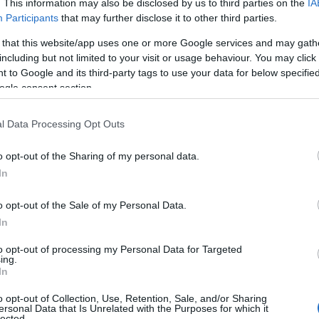
. This information may also be disclosed by us to third parties on the
IA
Participants
that may further disclose it to other third parties.
Ν
ε
 that this website/app uses one or more Google services and may gath
σ
including but not limited to your visit or usage behaviour. You may click 
δ
 to Google and its third-party tags to use your data for below specifi
07
ogle consent section.
Α
Ε
l Data Processing Opt Outs
δ
α
o opt-out of the Sharing of my personal data.
07
In
Τ
o opt-out of the Sale of my Personal Data.
ε
ε
In
5
to opt-out of processing my Personal Data for Targeted
07
ing.
gle News
In
Β
ε
o opt-out of Collection, Use, Retention, Sale, and/or Sharing
ην Εύβοια
τ
ersonal Data that Is Unrelated with the Purposes for which it
lected.