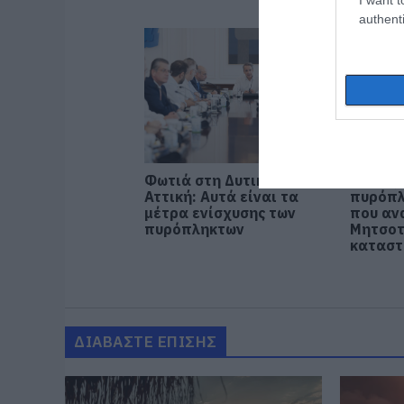
authenti
Φωτιά στη Δυτική
Στήριξ
Αττική: Αυτά είναι τα
πυρόπλ
μέτρα ενίσχυσης των
που αν
πυρόπληκτων
Μητσοτ
καταστ
ΔΙΑΒΑΣΤΕ ΕΠΙΣΗΣ