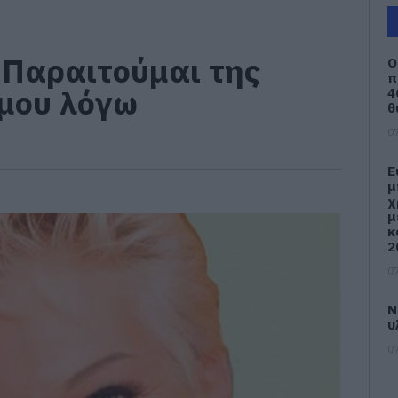
΄Παραιτούμαι της
Ο
π
μου λόγω
4
θ
07
Ε
μ
χ
μ
κ
2
07
Ν
υ
07