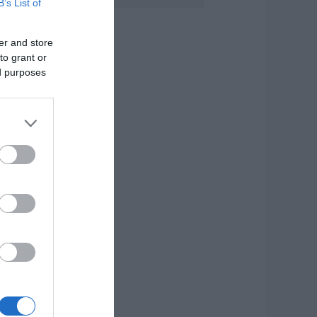
B’s List of
έο επίδομα 600
υρώ για
er and store
πουδαστές: Οι
to grant or
ικαιούχοι
ed purposes
.08.2026 | 19:00
υτός ο δήμος της
ύβοιας πάει στα
ικαστήρια για τις
νεμογεννήτριες
.08.2026 | 18:40
ραγική κατάληξη
ίχε η θαλάσσια
κδρομή για
7χρονο τουρίστα
.08.2026 | 18:20
αρύ πένθος για τον
κπαιδευτικό από
ην Εύβοια που