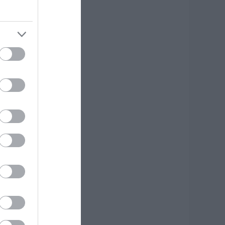
φυγε από τη ζωή
.08.2026 | 18:00
υτοψία στα
αμένα: 37 σπίτια
ρίθηκαν
ατεδαφιστέα στο
όρτο Γερμενό
.08.2026 | 17:40