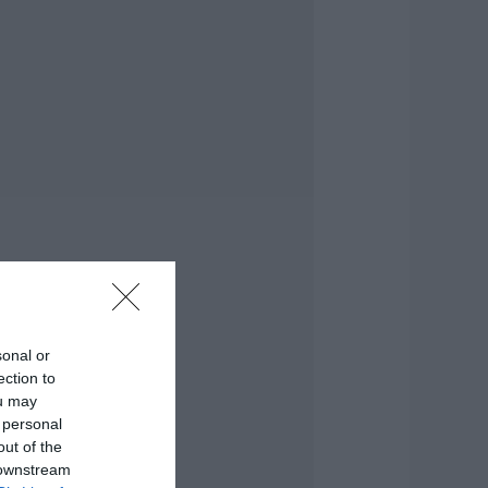
ύνταξη τον
ύγουστο
.08.2026 | 20:20
είτε τι έκανε
ήμος της Εύβοιας
ια τις φωτιές
.08.2026 | 20:00
ητέρα και γιος οι
εκροί από τη
ύγκρουση
υτοκινήτου με
ορτηγό
.08.2026 | 19:40
sonal or
άγισαν καρδιές
ection to
την Εύβοια: Το
ou may
ελευταίο «αντίο»
 personal
τον 36χρονο
πιχειρηματία
out of the
 downstream
.08.2026 | 19:10