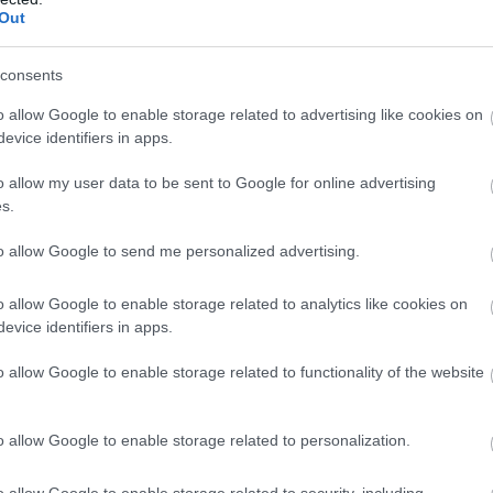
έ
Out
δήσεις
για την
Ελλάδα
και τον
Κόσμο
στο
07
consents
Α
κ
o allow Google to enable storage related to advertising like cookies on
κ
κ
evice identifiers in apps.
Π
o allow my user data to be sent to Google for online advertising
07
s.
to allow Google to send me personalized advertising.
o allow Google to enable storage related to analytics like cookies on
evice identifiers in apps.
o allow Google to enable storage related to functionality of the website
ντοπούλου από
Στην ΑΑΔΕ ο Μητσοτάκης
ωτία: Αυτό που
για το myAGRO – Τι
ει δεν είναι
δήλωσε
o allow Google to enable storage related to personalization.
α, είναι έγκλημα
 και
ζόμενο
o allow Google to enable storage related to security, including