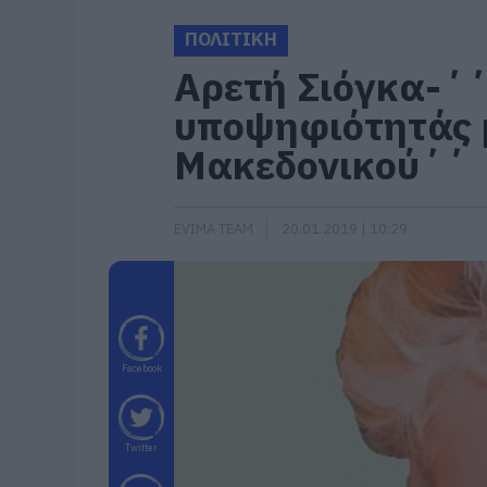
ΠΟΛΙΤΙΚΗ
Αρετή Σιόγκα-΄
υποψηφιότητάς 
Μακεδονικού΄΄
EVIMA TEAM
20.01.2019 | 10:29
Facebook
Twitter