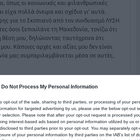
α, όπως οι κοινωνικές και φιλανθρωπικές
σ
Α
αι είχα πολλά όνειρα και σχέδια γι’ αυτά.
07
ης για το Σκοπιανό από τον συνδυασμό ΛΥΣΗ
τες όσοι ξεπουλάνε τη Μακεδονία, τονίζω ότι
Δ
Δ
 θέση μου, δηλώνοντας ταυτόχρονα ότι
γ
υ. Κάποιες αρχές και αξίες μου δεν είναι
07
νία μας συμπεριλαμβάνεται μέσα σε αυτές.
Μ
ν
σ
α
φ
-
Do Not Process My Personal Information
07
to opt-out of the sale, sharing to third parties, or processing of your per
Ρ
formation for targeted advertising by us, please use the below opt-out s
σ
r selection. Please note that after your opt-out request is processed y
τ
eing interest-based ads based on personal information utilized by us or
σ
ε
disclosed to third parties prior to your opt-out. You may separately opt-
losure of your personal information by third parties on the IAB’s list of
07