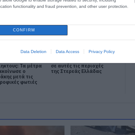
cation functionality and fraud prevention, and other user protection.
CONFIRM
Data Deletion
Data Access
Privacy Policy
η στους
Νέα οδικά έργα Σπανού
ηκτους: Τα μέτρα
σε αυτές τις περιοχές
ακοίνωσε ο
της Στερεάς Ελλάδας
άκης μετά τις
ροφικές φωτιές