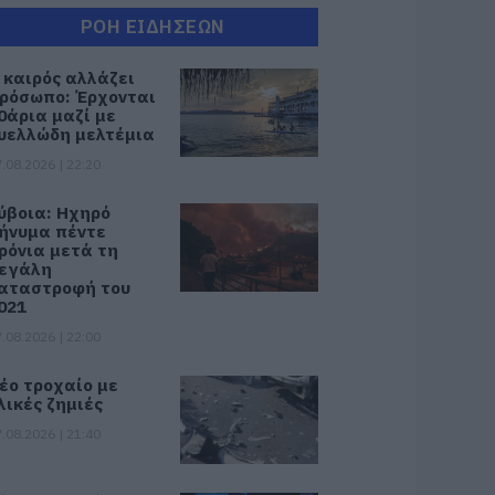
ΡΟΗ ΕΙΔΗΣΕΩΝ
 καιρός αλλάζει
ρόσωπο: Έρχονται
0άρια μαζί με
υελλώδη μελτέμια
.08.2026 | 22:20
ύβοια: Ηχηρό
ήνυμα πέντε
ρόνια μετά τη
εγάλη
αταστροφή του
021
.08.2026 | 22:00
έο τροχαίο με
λικές ζημιές
.08.2026 | 21:40