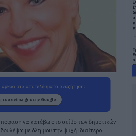
Ε
έ
δ
α
γ
π
07
Τ
Ε
α
τ
α
07
 άρθρα στα αποτελέσματα αναζήτησης
Α
π
 του evima.gr στην Google
τ
ε
07
απόφαση να κατέβω στο στίβο των δημοτικών
Π
δουλέψω με όλη μου την ψυχή ιδιαίτερα
π