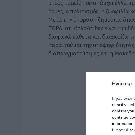
στους τομείς που υπάρχει έλλειμμ
δομές, ο πολιτισμός, η ζωοφιλία κ
Μετά την έκφραση δημόσιας άποψ
ΤΩΡΑ, ότι δηλαδή δεν είναι προδό
διαφωνώ κάθετα και διαχωρίζω τη
παραιτούμαι της υποψηφιότητάς μο
διαπραγματεύσιμες και η Μακεδο
Evima.gr 
If you wish 
sensitive in
confirm you
continue se
information 
further disc