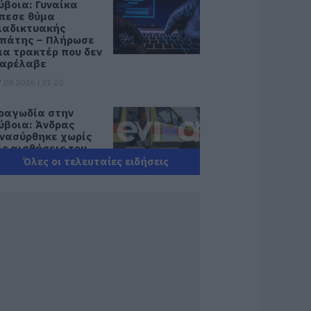
ύβοια: Γυναίκα
πεσε θύμα
ιαδικτυακής
πάτης – Πλήρωσε
ια τρακτέρ που δεν
αρέλαβε
.08.2026 | 21:20
ραγωδία στην
ύβοια: Άνδρας
νασύρθηκε χωρίς
ις αισθήσεις του
πό τη θάλασσα
Όλες οι τελευταίες ειδήσεις
.08.2026 | 20:57
νακοινώθηκαν νέες
ροσλήψεις σε δήμο
ης Εύβοιας: Δείτε
δώ
.08.2026 | 20:40
οιοι και γιατί θα
άρουν διπλάσια