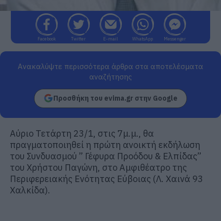
Facebook
Twitter
E-mail
WhatsApp
Messenger
Ανακαλύψτε περισσότερα άρθρα στα αποτελέσματα
αναζήτησης
Προσθήκη του evima.gr στην Google
Αύριο Τετάρτη 23/1, στις 7μ.μ., θα
πραγματοποιηθεί η πρώτη ανοικτή εκδήλωση
του Συνδυασμού ” Γέφυρα Προόδου & Ελπίδας”
του Χρήστου Παγώνη, στο Αμφιθέατρο της
Περιφερειακής Ενότητας Εύβοιας (Λ. Χαινά 93
Χαλκίδα).