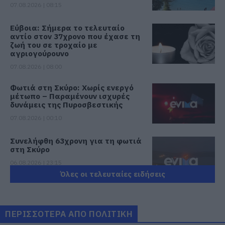
07.08.2026 | 08:15
Εύβοια: Σήμερα το τελευταίο
αντίο στον 37χρονο που έχασε τη
ζωή του σε τροχαίο με
αγριογούρουνο
07.08.2026 | 08:00
Φωτιά στη Σκύρο: Χωρίς ενεργό
μέτωπο – Παραμένουν ισχυρές
δυνάμεις της Πυροσβεστικής
07.08.2026 | 00:10
Συνελήφθη 63χρονη για τη φωτιά
στη Σκύρο
06.08.2026 | 23:15
Όλες οι τελευταίες ειδήσεις
Φωτιά στη Σκύρο: Δύσκολη νύχτα
για την Καλαμίτσα – Νέες εικόνες
και βίντεο
ΠΕΡΙΣΣΟΤΕΡΑ ΑΠΟ ΠΟΛΙΤΙΚΗ
06.08.2026 | 22:04