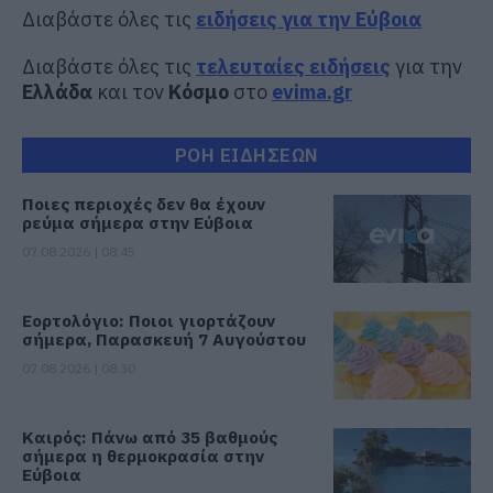
Διαβάστε όλες τις
ειδήσεις για την Εύβοια
Διαβάστε όλες τις
τελευταίες ειδήσεις
για την
Ελλάδα
και τον
Κόσμο
στο
evima.gr
ΡΟΗ ΕΙΔΗΣΕΩΝ
Ποιες περιοχές δεν θα έχουν
ρεύμα σήμερα στην Εύβοια
07.08.2026 | 08:45
Εορτολόγιο: Ποιοι γιορτάζουν
σήμερα, Παρασκευή 7 Αυγούστου
07.08.2026 | 08:30
Καιρός: Πάνω από 35 βαθμούς
σήμερα η θερμοκρασία στην
Εύβοια