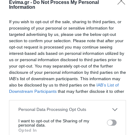
πυρόπληκτους: Τα
Σπανού σε αυτές τις
Evima.gr -
Do Not Process My Personal
μέτρα που ανακοίνωσε
περιοχές της Στερεάς
Information
Καφές: Τα οφέλη της μέτριας
ο Μητσοτάκης μετά τις
Ελλάδας
κατανάλωσης σύμφωνα με ειδικό
καταστροφικές φωτιές
στο μικροβίωμα του εντέρου
If you wish to opt-out of the sale, sharing to third parties, or
processing of your personal or sensitive information for
06.08.2026 | 21:00
targeted advertising by us, please use the below opt-out
section to confirm your selection. Please note that after your
«Ανάσα» για τους αγρότες στην
Εύβοια: Ολοκληρώθηκε μεγάλο
opt-out request is processed you may continue seeing
έργο
interest-based ads based on personal information utilized by
us or personal information disclosed to third parties prior to
06.08.2026 | 20:40
your opt-out. You may separately opt-out of the further
disclosure of your personal information by third parties on the
Ο λόγος που τηγανίζουμε ψάρια
Σε κλίμα συγκίνησης η
Έκτακτο: Συνάντηση
του Σωτήρος – Πως θα κάνετε το
IAB’s list of downstream participants. This information may
κηδεία του Γιάννη
Σπανού – Γεωργιάδη
τέλειο μαγείρεμα
also be disclosed by us to third parties on the
IAB’s List of
Βαρβιτσιώτη –
στη Λαμία
Πολιτικοί και πλήθος
Downstream Participants
that may further disclose it to other
06.08.2026 | 20:20
κόσμου στο ύστατο
third parties.
χαίρε
Θρήνος στην Εύβοια: Έφυγε από
Please note that this website/app uses one or more Google
Personal Data Processing Opt Outs
τη ζωή ο 37χρονος που είχε
services and may gather and store information including but
τροχαίο με αγριογούρουνο
not limited to your visit or usage behaviour. You may click to
I want to opt-out of the Sharing of my
06.08.2026 | 20:20
personal data.
grant or deny consent to Google and its third-party tags to
Opted In
use your data for below specified purposes in below Google