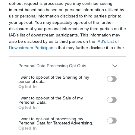
08.08.2026 | 16:00
Κρίση στο κόμμα
Κωνσταντοπούλου από
opt-out request is processed you may continue seeing
Καρυστιανού: Δύο
τη Βοιωτία: Αυτό που
interest-based ads based on personal information utilized by
ακόμη στελέχη
συμβαίνει δεν είναι
Αρχίζουν τα έργα για το νέο
us or personal information disclosed to third parties prior to
αποχωρούν
ατύχημα, είναι
κλειστό γυμναστήριο στην Εύβοια
your opt-out. You may separately opt-out of the further
καταγγέλλοντας
έγκλημα διαρκές και
08.08.2026 | 15:40
disclosure of your personal information by third parties on the
κλειστό σύστημα
συνεχιζόμενο
IAB’s list of downstream participants. This information may
αποφάσεων
also be disclosed by us to third parties on the
IAB’s List of
Downstream Participants
that may further disclose it to other
third parties.
Please note that this website/app uses one or more Google
Personal Data Processing Opt Outs
services and may gather and store information including but
not limited to your visit or usage behaviour. You may click to
I want to opt-out of the Sharing of my
personal data.
grant or deny consent to Google and its third-party tags to
Opted In
use your data for below specified purposes in below Google
consent section.
I want to opt-out of the Sale of my
Personal Data.
Opted In
I want to opt-out of processing my
Personal Data for Targeted Advertising.
Opted In