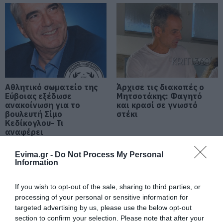
Εύβοια! Δείτε σε ποια παραλία
08.08.2026 | 17:20
«Κόκκινος» συναγερμός στην
Εύβοια: Red Code αύριο Κυριακή –
Αυξημένη ετοιμότητα παντού
08.08.2026 | 17:00
Αθλητικό σωματείο της
Άρχισε τις διακοπές ο
Ρόδος: Έγραψαν 80χρονη για
Εύβοιας εξέδωσε
Μητσοτάκης: Φαγητό
κράνος!
ανακοίνωση για το
και κρασί σε γνωστό
08.08.2026 | 16:40
βουλευτή Σίμο
στέκι
Κεδίκογλου- Τι
αναφέρει
Θρήνος σε όλη την Εύβοια για τον
επιχειρηματία που έφυγε απο
Evima.gr -
Do Not Process My Personal
την ζωή
Information
08.08.2026 | 16:20
If you wish to opt-out of the sale, sharing to third parties, or
Πάτρα: Θρήνος για μωράκι μόλις 8
processing of your personal or sensitive information for
ημερών – Νοσηλευόταν στη ΜΕΘ
targeted advertising by us, please use the below opt-out
Νεογνών
section to confirm your selection. Please note that after your