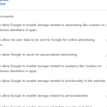
09
Out
Σ
Δ
consents
χ
χ
gle News
o allow Google to enable storage related to advertising like cookies on
χ
evice identifiers in apps.
09
ην Εύβοια
o allow my user data to be sent to Google for online advertising
s.
Π
δήσεις
για την
Ελλάδα
και τον
Κόσμο
στο
τ
3
to allow Google to send me personalized advertising.
09
o allow Google to enable storage related to analytics like cookies on
evice identifiers in apps.
o allow Google to enable storage related to functionality of the website
o allow Google to enable storage related to personalization.
o allow Google to enable storage related to security, including