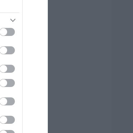
.08.2026 | 13:40
κύλος ή γάτα;
είτε πόσα
ρήματα θα
ρειαστείτε κάθε
ρόνο
.08.2026 | 13:20
ανικός σε λιμάνι
ης Εύβοιας με
7χρονο άνδρα
.08.2026 | 13:00