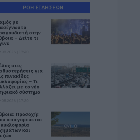
ΡΟΗ ΕΙΔΗΣΕΩΝ
αμός με
ασίγνωστο
ραγουδιστή στην
ύβοια – Δείτε τι
γινε
.08.2026 | 17:40
έλος στις
αθυστερήσεις για
ις πινακίδες
υκλοφορίας – Τι
λλάζει με το νέο
ηφιακό σύστημα
.08.2026 | 17:20
ύβοια: Προσοχή!
ου απαγορεύεται
 κυκλοφορία
χημάτων και
εζών