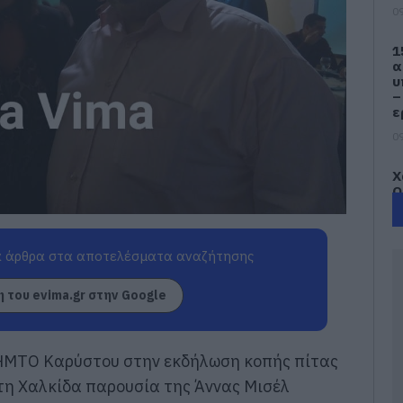
09
1
α
υ
–
ε
09
Χ
Ο
μ
–
χ
 άρθρα στα αποτελέσματα αναζήτησης
09
 του evima.gr στην Google
Π
«
Κ
α
ΔΗΜΤΟ Καρύστου στην εκδήλωση κοπής πίτας
ώ
τη Χαλκίδα παρουσία της Άννας Μισέλ
09