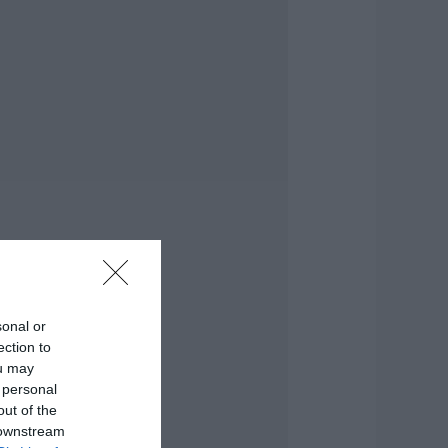
έα τραγωδία σε
αραλία της
ύβοιας: Πέθανε
νδρας
.08.2026 | 15:40
arket Pass: Νέος
ύκλος από το
θινόπωρο του 2026
 Πότε αναμένονται
ι πληρωμές
.08.2026 | 15:20
ύβοια: Έργα
δοποιίας 2,4 εκατ.
υρώ – Ποιοι δρόμοι
sonal or
λλάζουν
ection to
.08.2026 | 15:00
ou may
 personal
ουρισμός για Όλους
out of the
026-2027: Ποιοι
 downstream
άνουν αίτηση