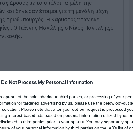
ας Δρόσος με τα υπόλοιπα μέλη της
Ν
ν και δήλωσαν έτοιμοι για τη μεγάλη μάχη
π
Ε
κης πρωθυπουργός. Η Κάρυστος ήταν εκεί
ά
ίες . Ο Γιάννης Μανώλης, ο Νίκος Παντελής,ο
09
νικολής.
M
κ
φ
–
ο
09
-
Do Not Process My Personal Information
Ε
ο
ε
to opt-out of the sale, sharing to third parties, or processing of your per
α
formation for targeted advertising by us, please use the below opt-out s
09
r selection. Please note that after your opt-out request is processed y
eing interest-based ads based on personal information utilized by us or
Τ
disclosed to third parties prior to your opt-out. You may separately opt-
2
losure of your personal information by third parties on the IAB’s list of
κ