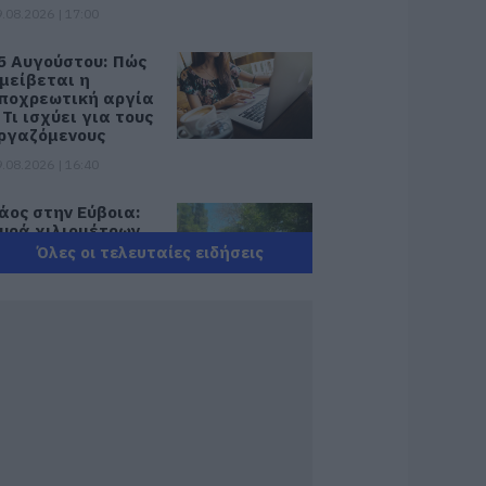
.08.2026 | 17:00
5 Αυγούστου: Πώς
μείβεται η
ποχρεωτική αργία
 Τι ισχύει για τους
ργαζόμενους
.08.2026 | 16:40
άος στην Εύβοια:
υρά χιλιομέτρων
έσα στον Αύγουστο
Όλες οι τελευταίες ειδήσεις
 «Κινδυνεύουμε να
άσουμε το πλοίο!»
.08.2026 | 16:20
αραλία
διαμάντι»: Θυμίζει
ουφονήσια και
πέχει μόλις 1,5
ρα από την Αθήνα
.08.2026 | 16:00