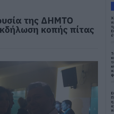
ουσία της ΔΗΜΤΟ
Χ
π
εκδήλωση κοπής πίτας
τ
Ε
έ
09
Τ
κ
τ
κ
α
ψ
09
Ε
Π
η
ο
π