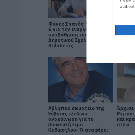
authenti
Φάνης Σπανός: 500.000
Ο Αλέξ
€ για την ενεργειακή
παρουσ
αναβάθμιση του 4ου
οικονο
Δημοτικού Σχολείου
της ΕΛ.
Λιβαδειάς
Θεσσαλ
Αθλητικό σωματείο της
Άρχισε 
Εύβοιας εξέδωσε
Μητσοτ
ανακοίνωση για το
και κρ
βουλευτή Σίμο
στέκι
Κεδίκογλου- Τι αναφέρει