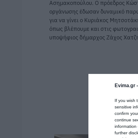
Ασημακοπούλου. Ο πρόεδρος Κώστ
οργάνωσης έδωσαν δυναμικό παρώ
για να γίνει ο Κυριάκος Μητσοτά
όπως βλέπουμε και στις φωτογραφ
υποψήφιος δήμαρχος Ζάχος Χατζη
Evima.gr 
If you wish 
sensitive in
confirm you
continue se
information 
further disc