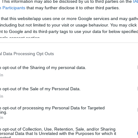
. This information may also be disclosed by us to third parties on the
IA
σ
Participants
that may further disclose it to other third parties.
ε
09
 that this website/app uses one or more Google services and may gath
including but not limited to your visit or usage behaviour. You may click 
Έ
 to Google and its third-party tags to use your data for below specifi
α
ogle consent section.
σ
–
l Data Processing Opt Outs
09
o opt-out of the Sharing of my personal data.
e
Π
In
π
τ
o opt-out of the Sale of my Personal Data.
09
In
Κ
to opt-out of processing my Personal Data for Targeted
Ε
ing.
τ
In
Λ
κ
o opt-out of Collection, Use, Retention, Sale, and/or Sharing
α
ersonal Data that Is Unrelated with the Purposes for which it
lected.