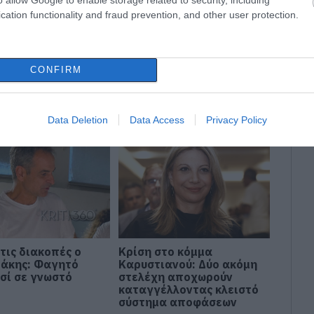
cation functionality and fraud prevention, and other user protection.
ης Τσίπρας
Σε πελάγη ευτυχίας
ιάζει το
αντιδήμαρχος στην
CONFIRM
μικό πρόγραμμα
Εύβοια! Έγινε για τρίτη
Α.Σ. στη
φορά παππούς!
ονίκη
Data Deletion
Data Access
Privacy Policy
τις διακοπές ο
Κρίση στο κόμμα
άκης: Φαγητό
Καρυστιανού: Δύο ακόμη
ασί σε γνωστό
στελέχη αποχωρούν
καταγγέλλοντας κλειστό
σύστημα αποφάσεων