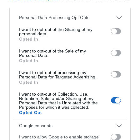
06.08.2026 | 16:30
third parties.
Εύβοια: Τέλος στις παράνομες
Please note that this website/app uses one or more Google
Personal Data Processing Opt Outs
χωματερές – Έρχονται πρόστιμα
services and may gather and store information including but
για όσους πετούν ογκώδη
not limited to your visit or usage behaviour. You may click to
I want to opt-out of the Sharing of my
απορρίμματα
personal data.
grant or deny consent to Google and its third-party tags to
Opted In
06.08.2026 | 16:15
use your data for below specified purposes in below Google
consent section.
I want to opt-out of the Sale of my
Personal Data.
Opted In
I want to opt-out of processing my
Personal Data for Targeted Advertising.
Opted In
I want to opt-out of Collection, Use,
Retention, Sale, and/or Sharing of my
Personal Data that Is Unrelated with the
Purposes for which it was collected.
Opted Out
Google consents
I want to allow Google to enable storage