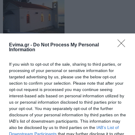
Κύμης
06.08.2026 | 17:40
Έρχεται το νέο υπερσύγχρονο
αθλητικό κέντρο στην Εύβοια –
Υπογράφτηκε η σύμβαση
06.08.2026 | 17:20
Ένα ξωκλήσι
Evima.gr -
Do Not Process My Personal
«κρεμασμένο» πάνω
Information
Προφυλακίστηκε ο 44χρονος για
από το Αιγαίο
τη φωτιά στη Κεφαλονιά
γιορτάζει! Ξέρετε πού
If you wish to opt-out of the sale, sharing to third parties, or
βρίσκεται;
06.08.2026 | 17:00
processing of your personal or sensitive information for
targeted advertising by us, please use the below opt-out
section to confirm your selection. Please note that after your
Καμία μόνιμη πρόσληψη
opt-out request is processed you may continue seeing
δασκάλων στην Εύβοια – Το θέμα
πάει στην βουλή
interest-based ads based on personal information utilized by
us or personal information disclosed to third parties prior to
06.08.2026 | 16:45
your opt-out. You may separately opt-out of the further
disclosure of your personal information by third parties on the
Έρχεται ισχυρό κύμα ζέστης:
IAB’s list of downstream participants. This information may
Πότε η θερμοκρασία θα χτυπήσει
40άρια
also be disclosed by us to third parties on the
IAB’s List of
Downstream Participants
that may further disclose it to other