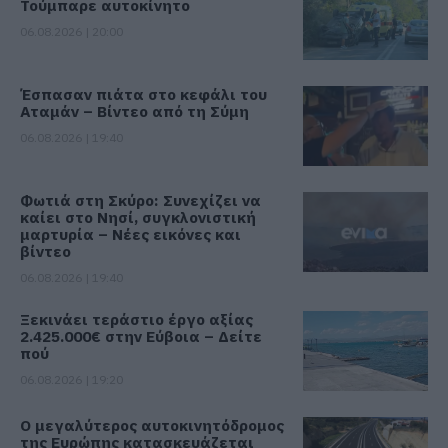
Τούμπαρε αυτοκίνητο
06.08.2026 | 20:00
Έσπασαν πιάτα στο κεφάλι του
Αταμάν – Βίντεο από τη Σύμη
06.08.2026 | 19:40
Φωτιά στη Σκύρο: Συνεχίζει να
καίει στο Νησί, συγκλονιστική
μαρτυρία – Νέες εικόνες και
βίντεο
06.08.2026 | 19:40
Ξεκινάει τεράστιο έργο αξίας
2.425.000€ στην Εύβοια – Δείτε
πού
06.08.2026 | 19:20
Ο μεγαλύτερος αυτοκινητόδρομος
της Ευρώπης κατασκευάζεται