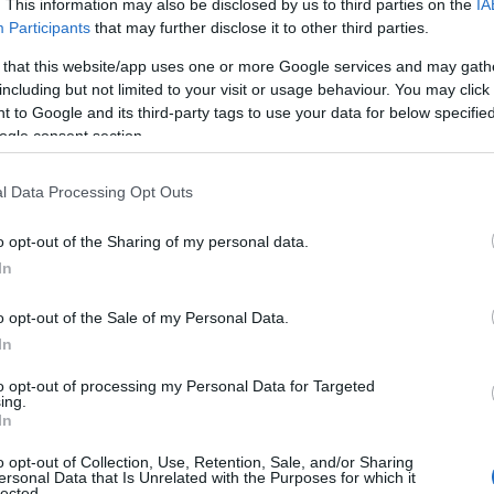
. This information may also be disclosed by us to third parties on the
IA
υ
ων Μέσων Αναψυχής σε χώρους αρμοδιότητας
Participants
that may further disclose it to other third parties.
κ
09
 that this website/app uses one or more Google services and may gath
ιτροπής για θέματα ανέλκυσης,
including but not limited to your visit or usage behaviour. You may click 
Μ
 to Google and its third-party tags to use your data for below specifi
ναυαγίων ή πλοίων
σ
ogle consent section.
μ
ουσα λόγω καταληκτικών ημερομηνιών των πιο
κ
β
l Data Processing Opt Outs
09
o opt-out of the Sharing of my personal data.
Χ
In
Κ
Α
o opt-out of the Sale of my Personal Data.
π
Ε
In
09
to opt-out of processing my Personal Data for Targeted
ing.
Σ
In
τ
τ
o opt-out of Collection, Use, Retention, Sale, and/or Sharing
λ
ersonal Data that Is Unrelated with the Purposes for which it
Μ
lected.