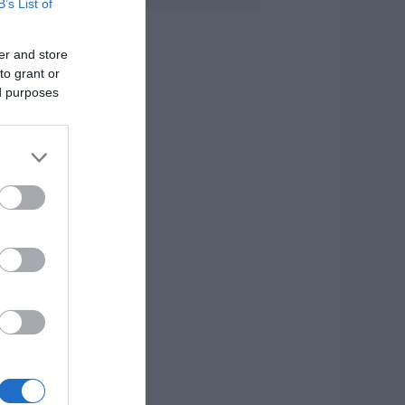
B’s List of
πάρχει Λουτράκι
αι στην Εύβοια;
.08.2026 | 10:20
er and store
to grant or
εγάλο συναυλία
ed purposes
ήμερα στην Εύβοια
ε γνωστό
αλλιτέχνη του
ιολιού!
.08.2026 | 10:00
ωρίς ρεύμα σήμερα
υριακή 9,
υγούστου πολλές
εριοχές στην
ύβοια
.08.2026 | 09:40
ε αυτή την Ενορία
ου Οσίου Ιωάννη
ου Ρώσσου
ειτούργησε χθες ο
ητροπολίτης