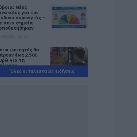
ύβοια: Νέες
ινακίδες για τον
ίνδυνο πυρκαγιάς –
ε ποια σημεία
οποθετήθηκαν
.08.2026 | 12:20
οιοι φοιτητές θα
άρουν έως 2.500
υρώ για τη
τέγαση
Όλες οι τελευταίες ειδήσεις
.08.2026 | 12:00
υναγερμός στη
όρεια Εύβοια:
γελάδες
ετάγονται στο
ρόμο- Η έκκληση
ερέα στους
δηγούς
.08.2026 | 11:40