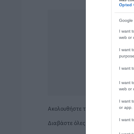
Opted 
Google 
I want t
web or d
I want t
purpose
I want 
I want t
web or d
I want t
or app.
Ακολουθήστε το evima.gr στο
Goo
I want t
Διαβάστε όλες τις
ειδήσεις για τ
I want t