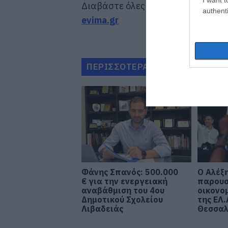
Διαβάστε όλες τις
τελευταίες ει
authenti
evima.gr
ΠΕΡΙΣΣΟΤΕΡΑ ΑΠΟ ΠΟΛΙΤΙΚΗ
Φάνης Σπανός: 500.000
Ο Αλέξ
€ για την ενεργειακή
παρουσ
αναβάθμιση του 4ου
οικονο
Δημοτικού Σχολείου
της ΕΛ.
Λιβαδειάς
Θεσσαλ