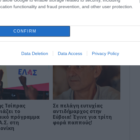
δήσεις
για την
Ελλάδα
και τον
Κόσμο
στο
cation functionality and fraud prevention, and other user protection.
CONFIRM
Data Deletion
Data Access
Privacy Policy
ης Τσίπρας
Σε πελάγη ευτυχίας
ιάζει το
αντιδήμαρχος στην
μικό πρόγραμμα
Εύβοια! Έγινε για τρίτη
Α.Σ. στη
φορά παππούς!
ονίκη