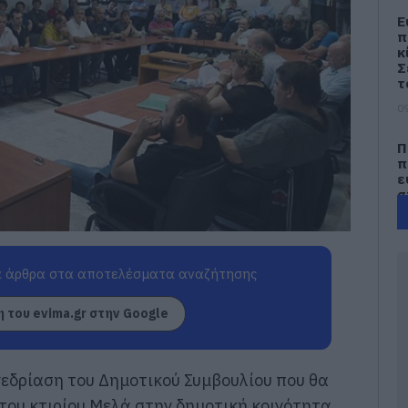
Ε
π
κ
Σ
τ
09
Π
π
ε
σ
09
Σ
 άρθρα στα αποτελέσματα αναζήτησης
Β
Α
π
 του evima.gr στην Google
δ
ι
ο
εδρίαση του Δημοτικού Συμβουλίου που θα
09
 του κτιρίου Μελά στην δημοτική κοινότητα