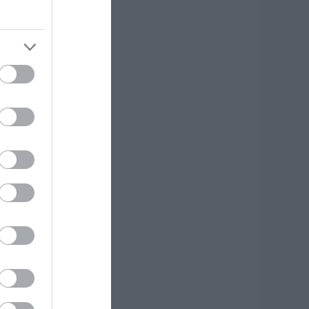
αλκίδος
.08.2026 | 09:20
ότια Εύβοια:
εγάλο Beach Party
ήμερα στη Γαλάζια
ίμνη! Εσύ θα
είπεις;
.08.2026 | 09:00
ορτολόγιο: Ποιοι
ιορτάζουν σήμερα,
υριακή 9
υγούστου
.08.2026 | 08:40