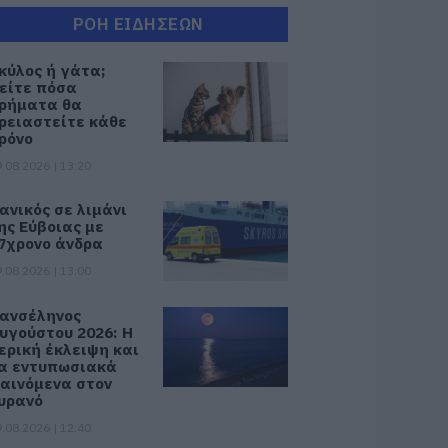
ΡΟΗ ΕΙΔΗΣΕΩΝ
κύλος ή γάτα;
είτε πόσα
ρήματα θα
ρειαστείτε κάθε
ρόνο
.08.2026 | 13:20
ανικός σε λιμάνι
ης Εύβοιας με
7χρονο άνδρα
.08.2026 | 13:00
ανσέληνος
υγούστου 2026: Η
ερική έκλειψη και
α εντυπωσιακά
αινόμενα στον
υρανό
.08.2026 | 12:40