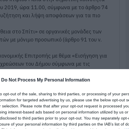
Ο
ου 2019, ώρα 11.00, σύμφωνα με το άρθρο 74
Σ
ε
 συζήτηση και λήψη αποφάσεων για τα πιο
Ι
09
εια στο Σπίτι» σε οργανικές μονάδες των
Σ
ών με μόνιμο προσωπικό (άρθρο 91 του ν.
σ
Σ
τ
κονομικής Επιτροπής με θέμα «Εισήγηση για
ο
Δ
χρεώσεων του Δήμου σύμφωνα με τις
09
90 του ν. 2362/1995.
βασης μεταξύ ΟΑΕΔ και Ανταποκριτή ΟΑΕΔ
-
Do Not Process My Personal Information
Σ
18 και Ανανέωση σύμβασης για το χρονικό
ε
ε
to opt-out of the sale, sharing to third parties, or processing of your per
-12-2019
π
formation for targeted advertising by us, please use the below opt-out s
Δ
ότηση επιτροπής για το χαρακτηρισμό των
r selection. Please note that after your opt-out request is processed y
Χ
ς αρμοδιότητας και δικαιοδοσίας ως
eing interest-based ads based on personal information utilized by us or
09
disclosed to third parties prior to your opt-out. You may separately opt-
losure of your personal information by third parties on the IAB’s list of
Γ
υγκρότηση επιτροπής για θέματα που