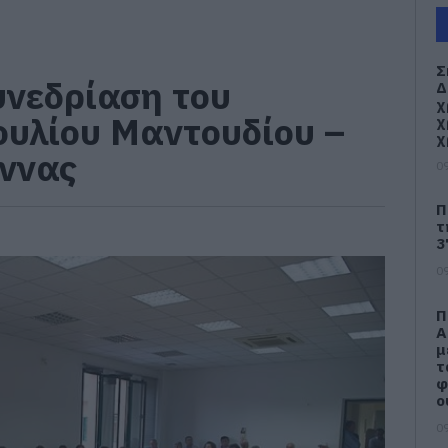
Σ
υνεδρίαση του
Δ
χ
υλίου Μαντουδίου –
χ
χ
Άννας
09
Π
τ
3
09
Π
Α
μ
τ
φ
ο
09