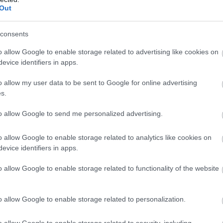
Χ
Out
09
consents
Ν
Μ
o allow Google to enable storage related to advertising like cookies on
σ
evice identifiers in apps.
Λ
λ
o allow my user data to be sent to Google for online advertising
09
s.
Ε
to allow Google to send me personalized advertising.
γ
Κ
Α
o allow Google to enable storage related to analytics like cookies on
evice identifiers in apps.
09
o allow Google to enable storage related to functionality of the website
gle News
o allow Google to enable storage related to personalization.
ην Εύβοια
o allow Google to enable storage related to security, including