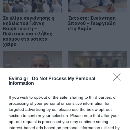
– Νέο ασθενοφόρο στον τομέα
05.08.2026 | 22:00
Σε κλίμα συγκίνησης η
Έκτακτο: Συνάντηση
κηδεία του Γιάννη
Κοριτσάκι βρέθηκε μόνο στους
Σπανού – Γεωργιάδη
δρόμους – Χειροπέδες στον
Βαρβιτσιώτη –
στη Λαμία
25χρονο πατέρα του
Πολιτικοί και πλήθος
κόσμου στο ύστατο
05.08.2026 | 21:40
χαίρε
Απάτη-σοκ στην Εύβοια: «Βγάλτε
τα χρυσαφικά στο μπαλκόνι» –
Έχασε 9.500 ευρώ και κοσμήματα
05.08.2026 | 21:20
Evima.gr -
Do Not Process My Personal
Information
Σοκ σε επαρχιακό δρόμο: Οδηγός
κάνει τετραπλή προσπέραση
πάνω σε στροφή (βίντεο)
If you wish to opt-out of the sale, sharing to third parties, or
Σήμερα το τελευταίο
Σίμος Κεδίκογλου:
05.08.2026 | 21:00
processing of your personal or sensitive information for
αντίο στον Ιωάννη
Στήριξη του κλάδου
targeted advertising by us, please use the below opt-out
Βαρβιτσιώτη
των μεταφορών με
Φωτιά σε λεωφορείο στην Εύβοια
μείωση του
section to confirm your selection. Please note that after your
λειτουργικού κόστους
opt-out request is processed you may continue seeing
05.08.2026 | 20:39
interest-based ads based on personal information utilized by