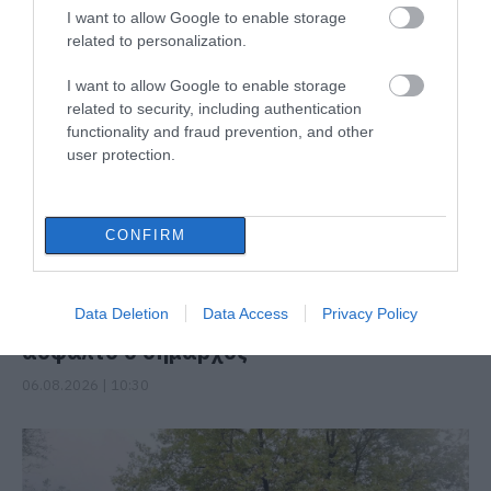
ΔΙΑΒΑΣΤΕ ΕΠΙΣΗΣ
I want to allow Google to enable storage
related to personalization.
I want to allow Google to enable storage
related to security, including authentication
functionality and fraud prevention, and other
user protection.
CONFIRM
Σε αυτό τον Δήμο της Εύβοιας τα έργα
Data Deletion
Data Access
Privacy Policy
δεν κάνουν διακοπές! Που έριξε
άσφαλτο ο δήμαρχος
06.08.2026 | 10:30