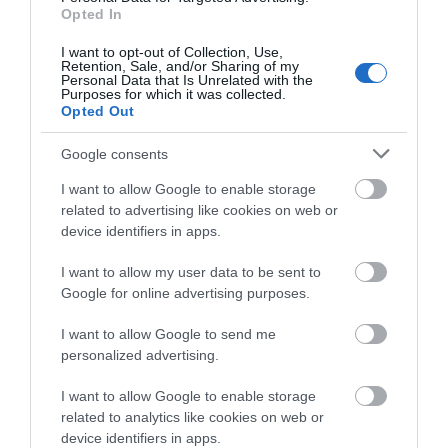
χρήματα θα χρειαστείτε κάθε
Opted In
χρόνο
Άρχισε τις διακοπές ο
Κρίση στο κόμμα
I want to opt-out of Collection, Use,
Μητσοτάκης: Φαγητό
09.08.2026 | 13:20
Καρυστιανού: Δύο
Retention, Sale, and/or Sharing of my
και κρασί σε γνωστό
ακόμη στελέχη
Personal Data that Is Unrelated with the
στέκι
αποχωρούν
Purposes for which it was collected.
Πανικός σε λιμάνι της Εύβοιας με
καταγγέλλοντας
Opted Out
37χρονο άνδρα
κλειστό σύστημα
09.08.2026 | 13:00
αποφάσεων
Google consents
I want to allow Google to enable storage
related to advertising like cookies on web or
device identifiers in apps.
I want to allow my user data to be sent to
Google for online advertising purposes.
I want to allow Google to send me
personalized advertising.
I want to allow Google to enable storage
related to analytics like cookies on web or
device identifiers in apps.