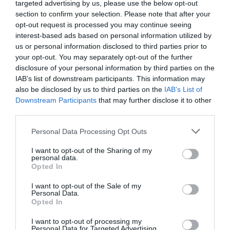
Τουρισμός για Όλους 2026-2027:
targeted advertising by us, please use the below opt-out
Λιβαδειάς
Ποιοι κάνουν αίτηση σήμερα –
section to confirm your selection. Please note that after your
Έως 600 ευρώ η επιδότηση
opt-out request is processed you may continue seeing
09.08.2026 | 14:40
interest-based ads based on personal information utilized by
us or personal information disclosed to third parties prior to
Έκτακτα μέτρα και απαγορεύσεις
your opt-out. You may separately opt-out of the further
σήμερα στην Εύβοια – Μεγάλη
disclosure of your personal information by third parties on the
προσοχή!
IAB’s list of downstream participants. This information may
09.08.2026 | 14:20
also be disclosed by us to third parties on the
IAB’s List of
Downstream Participants
that may further disclose it to other
Σε πελάγη ευτυχίας
Αθλητικό σωματείο της
e-ΕΦΚΑ και ΔΥΠΑ: Ποιοι
third parties.
αντιδήμαρχος στην
Εύβοιας εξέδωσε
δικαιούχοι πληρώνονται έως τις
Εύβοια! Έγινε για τρίτη
ανακοίνωση για το
14 Αυγούστου
Please note that this website/app uses one or more Google
Personal Data Processing Opt Outs
φορά παππούς!
βουλευτή Σίμο
services and may gather and store information including but
Κεδίκογλου- Τι
09.08.2026 | 14:00
αναφέρει
not limited to your visit or usage behaviour. You may click to
I want to opt-out of the Sharing of my
personal data.
grant or deny consent to Google and its third-party tags to
Κατάνυξη στην Εύβοια:
Opted In
use your data for below specified purposes in below Google
Παράκληση της Παναγίας στη
Λούτσα με κεράσματα και
consent section.
I want to opt-out of the Sale of my
αναψυκτικά
Personal Data.
Opted In
09.08.2026 | 13:40
I want to opt-out of processing my
Σκύλος ή γάτα; Δείτε πόσα
Personal Data for Targeted Advertising.