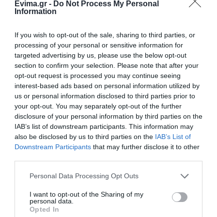
Εύβοια! Δείτε σε ποια παραλία
Εύβοια! Έγινε για τρίτη
ανακοίνωση για το
Evima.gr -
Do Not Process My Personal
Information
φορά παππούς!
βουλευτή Σίμο
08.08.2026 | 17:20
Κεδίκογλου- Τι
αναφέρει
If you wish to opt-out of the sale, sharing to third parties, or
«Κόκκινος» συναγερμός στην
Εύβοια: Red Code αύριο Κυριακή –
processing of your personal or sensitive information for
Αυξημένη ετοιμότητα παντού
targeted advertising by us, please use the below opt-out
section to confirm your selection. Please note that after your
08.08.2026 | 17:00
opt-out request is processed you may continue seeing
interest-based ads based on personal information utilized by
Ρόδος: Έγραψαν 80χρονη για
us or personal information disclosed to third parties prior to
κράνος!
your opt-out. You may separately opt-out of the further
08.08.2026 | 16:40
disclosure of your personal information by third parties on the
Άρχισε τις διακοπές ο
Κρίση στο κόμμα
IAB’s list of downstream participants. This information may
Μητσοτάκης: Φαγητό
Καρυστιανού: Δύο
also be disclosed by us to third parties on the
IAB’s List of
Θρήνος σε όλη την Εύβοια για τον
και κρασί σε γνωστό
ακόμη στελέχη
Downstream Participants
that may further disclose it to other
επιχειρηματία που έφυγε απο
στέκι
αποχωρούν
την ζωή
third parties.
καταγγέλλοντας
κλειστό σύστημα
08.08.2026 | 16:20
Please note that this website/app uses one or more Google
αποφάσεων
Personal Data Processing Opt Outs
services and may gather and store information including but
not limited to your visit or usage behaviour. You may click to
I want to opt-out of the Sharing of my
personal data.
grant or deny consent to Google and its third-party tags to
Opted In
use your data for below specified purposes in below Google