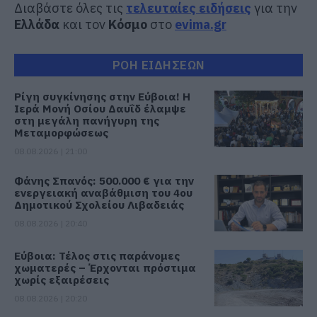
Διαβάστε όλες τις
τελευταίες ειδήσεις
για την
Ελλάδα
και τον
Κόσμο
στο
evima.gr
ΡΟΗ ΕΙΔΗΣΕΩΝ
Ρίγη συγκίνησης στην Εύβοια! Η
Ιερά Μονή Οσίου Δαυΐδ έλαμψε
στη μεγάλη πανήγυρη της
Μεταμορφώσεως
08.08.2026 | 21:00
Φάνης Σπανός: 500.000 € για την
ενεργειακή αναβάθμιση του 4ου
Δημοτικού Σχολείου Λιβαδειάς
08.08.2026 | 20:40
Εύβοια: Τέλος στις παράνομες
χωματερές – Έρχονται πρόστιμα
χωρίς εξαιρέσεις
08.08.2026 | 20:20