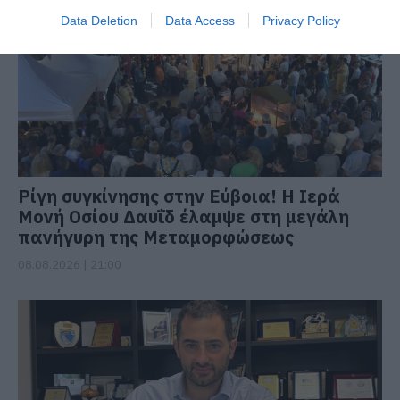
Data Deletion
Data Access
Privacy Policy
Ρίγη συγκίνησης στην Εύβοια! Η Ιερά
Μονή Οσίου Δαυΐδ έλαμψε στη μεγάλη
πανήγυρη της Μεταμορφώσεως
08.08.2026 | 21:00