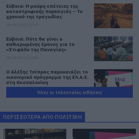
Εύβοια: Η μαύρη επέτειος της
καταστροφικής πυρκαγιάς – Το
χρονικό της τραγωδίας
08.08.2026 | 20:00
Εύβοια: Πότε θα γίνει ο
καθιερωμένος έρανος για το
«Στιφάδο της Παναγίας»
08.08.2026 | 19:40
Ο Αλέξης Τσίπρας παρουσιάζει το
οικονομικό πρόγραμμα της ΕΛ.Α.Σ.
στη Θεσσαλονίκη
08.08.2026 | 19:20
Όλες οι τελευταίες ειδήσεις
Κάνεις δεν ξεχνά τι έζησε η
Εύβοια πριν πέντε χρόνια
ΠΕΡΙΣΣΟΤΕΡΑ ΑΠΟ ΠΟΛΙΤΙΚΗ
08.08.2026 | 19:00
Σε δημοπρασία η μπάλα των