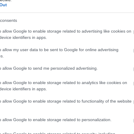
Ν
Out
Ε
μ
δ
consents
06
o allow Google to enable storage related to advertising like cookies on
evice identifiers in apps.
e
Π
o allow my user data to be sent to Google for online advertising
έ
s.
06
gle News
to allow Google to send me personalized advertising.
Σ
ην Εύβοια
Χ
έ
o allow Google to enable storage related to analytics like cookies on
Υ
evice identifiers in apps.
δήσεις
για την
Ελλάδα
και τον
Κόσμο
στο
06
o allow Google to enable storage related to functionality of the website
o allow Google to enable storage related to personalization.
o allow Google to enable storage related to security, including