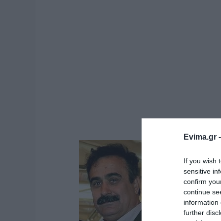
Evima.gr 
If you wish 
sensitive in
confirm you
continue se
information 
further disc