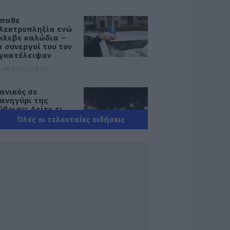
παθε
λεκτροπληξία ενώ
κλεβε καλώδια –
ι συνεργοί του τον
γκατέλειψαν
.08.2026 | 18:20
ανικός σε
ανηγύρι της
ύβοιας: Δείτε τι
γινε χθες το βράδυ
Όλες οι τελευταίες ειδήσεις
.08.2026 | 18:00
ωτιά στη Σκύρο:
ηγαίνουν
νισχύσεις στο Νησί
 Τώρα
υροσβεστικά στο
ιμάνι της Κύμης
.08.2026 | 17:40