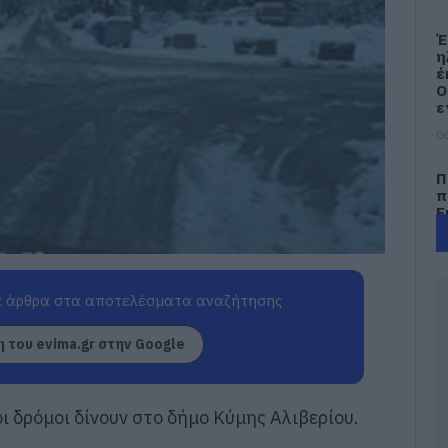
Έ
η
έ
Ο
ε
06
Π
π
Ε
έ
06
Φ
 άρθρα στα αποτελέσματα αναζήτησης
Π
ε
 του evima.gr στην Google
–
π
λ
06
ι δρόμοι δίνουν στο δήμο Κύμης Αλιβερίου.