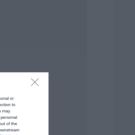
ρχεται το νέο
περσύγχρονο
θλητικό κέντρο
την Εύβοια –
πογράφτηκε η
ύμβαση
.08.2026 | 17:20
ροφυλακίστηκε ο
4χρονος για τη
ωτιά στη
εφαλονιά
.08.2026 | 17:00
αμία μόνιμη
ρόσληψη
ασκάλων στην
sonal or
ύβοια – Το θέμα
ection to
άει στην βουλή
ou may
.08.2026 | 16:45
 personal
out of the
ρχεται ισχυρό
 downstream
ύμα ζέστης: Πότε η