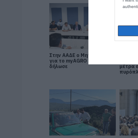
authenti
Στην ΑΑΔΕ ο Μητσοτάκης
Φωτιά 
για το myAGRO – Τι
Αττική:
δήλωσε
μέτρα 
πυρόπ