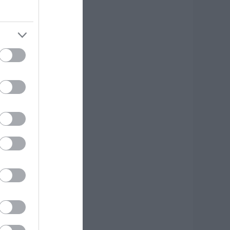
έα εποχή για την
ύβοια: Μονοπάτια
έσα σε μαγευτικό
άσος
.08.2026 | 15:45
 – ΕΦΚΑ και ΔΥΠΑ:
οιοι πληρώνονται
ως και αύριο
.08.2026 | 15:30
υναγερμός στη
αλκίδα: Γυναίκα
πεσε από την
ψηλή Γέφυρα
.08.2026 | 15:10