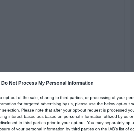
Έ
υ
α
σ
Υ
σ
06
Π
4
φ
Κ
06
-
Do Not Process My Personal Information
Κ
π
δ
to opt-out of the sale, sharing to third parties, or processing of your per
Ε
formation for targeted advertising by us, please use the below opt-out s
π
r selection. Please note that after your opt-out request is processed y
06
eing interest-based ads based on personal information utilized by us or
disclosed to third parties prior to your opt-out. You may separately opt-
Έ
losure of your personal information by third parties on the IAB’s list of
κ