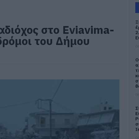
Ξ
ιόχος στο Eviavima-
έ
2
 δρόμοι του Δήμου
Ε
06
Ο
α
τ
κ
σ
θ
06
Σ
Ε
Ρ
σ
Ι
06