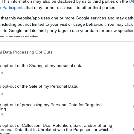
. This information may also be disclosed by us to third parties on the
IA
θ
Participants
that may further disclose it to other third parties.
χ
06
 that this website/app uses one or more Google services and may gath
including but not limited to your visit or usage behaviour. You may click 
Ε
 to Google and its third-party tags to use your data for below specifi
π
ma με τον αντιδήμαρχο Αλιβερίου Γιώργο
ogle consent section.
χ
εδρο της Τοπικής Κοινότητας Αλιβερίου μας
Έ
γ
όμοι αλλά και ο κεντρικός δρόμος Αλιβερίου
l Data Processing Opt Outs
ο
ζεται μεγάλη προσοχή από τους οδηγούς και
α
o opt-out of the Sharing of my personal data.
όγος να μην γίνονται άσκοπες μετακινήσεις.
06
In
σε όλο το δήμο και τα δημοτικά
Π
Α
o opt-out of the Sale of my Personal Data.
δ
In
Β
Σ
to opt-out of processing my Personal Data for Targeted
κ
ing.
σ
In
2
o opt-out of Collection, Use, Retention, Sale, and/or Sharing
06
ersonal Data that Is Unrelated with the Purposes for which it
lected.