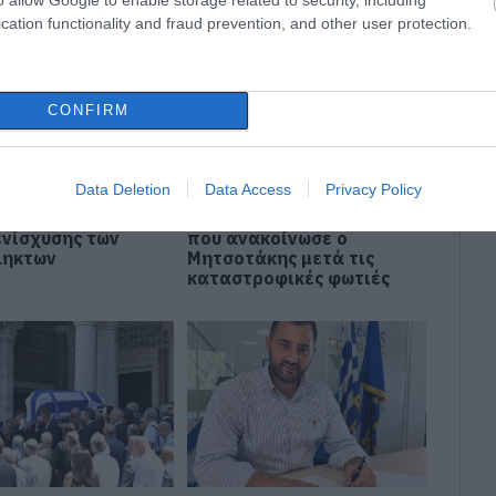
cation functionality and fraud prevention, and other user protection.
CONFIRM
Data Deletion
Data Access
Privacy Policy
στη Δυτική
Στήριξη στους
 Αυτά είναι τα
πυρόπληκτους: Τα μέτρα
ενίσχυσης των
που ανακοίνωσε ο
ληκτων
Μητσοτάκης μετά τις
καταστροφικές φωτιές