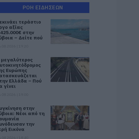
ΡΟΗ ΕΙΔΗΣΕΩΝ
εκινάει τεράστιο
ργο αξίας
.425.000€ στην
ύβοια – Δείτε πού
.08.2026 | 19:20
 μεγαλύτερος
υτοκινητόδρομος
ης Ευρώπης
ατασκευάζεται
την Ελλάδα – Πού
α γίνει
.08.2026 | 19:00
υγκίνηση στην
ύβοια: Νέοι από τη
ουμανία
υνόδευσαν την
ερή Εικόνα
.08.2026 | 18:40