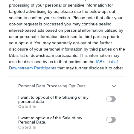
αποχωρούν
ατύχημα, είναι
processing of your personal or sensitive information for
καταγγέλλοντας
έγκλημα διαρκές και
κλειστό σύστημα
συνεχιζόμενο
targeted advertising by us, please use the below opt-out
Καύσωνας και πολλά μποφόρ
αποφάσεων
αύριο στην Εύβοια! Συνεδρίασε η
section to confirm your selection. Please note that after your
επιτροπή εκτίμησης κινδύνου
opt-out request is processed you may continue seeing
interest-based ads based on personal information utilized by
08.08.2026 | 12:00
us or personal information disclosed to third parties prior to
your opt-out. You may separately opt-out of the further
Εύβοια: Οι ισχυροί άνεμοι
έσπασαν μεγάλο πεύκο σε αυλή
disclosure of your personal information by third parties on the
εκκλησίας
IAB’s list of downstream participants. This information may
also be disclosed by us to third parties on the
IAB’s List of
08.08.2026 | 11:40
Downstream Participants
that may further disclose it to other
Στην ΑΑΔΕ ο
Φωτιά στη Δυτική
third parties.
Εύβοια: Αποκαταστάθηκε το
Μητσοτάκης για το
Αττική: Αυτά είναι τα
ίντερνετ στον Οξύλιθο μετά από
myAGRO – Τι δήλωσε
μέτρα ενίσχυσης των
Please note that this website/app uses one or more Google
επέμβαση της CP COMPANY Ε.Ε.
Personal Data Processing Opt Outs
πυρόπληκτων
services and may gather and store information including but
08.08.2026 | 11:20
not limited to your visit or usage behaviour. You may click to
I want to opt-out of the Sharing of my
personal data.
grant or deny consent to Google and its third-party tags to
Opted In
use your data for below specified purposes in below Google
consent section.
I want to opt-out of the Sale of my
Personal Data.
Opted In