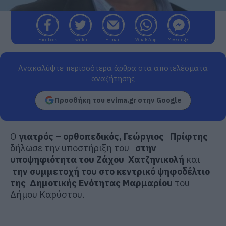
Facebook
Twitter
E-mail
WhatsApp
Messenger
Ανακαλύψτε περισσότερα άρθρα στα αποτελέσματα
αναζήτησης
Προσθήκη του evima.gr στην Google
Ο
γιατρός – ορθοπεδικός, Γεώργιος Πρίφτης
δήλωσε την υποστήριξη του
στην
υποψηφιότητα του Ζάχου Χατζηνικολή
και
την συμμετοχή του στο κεντρικό ψηφοδέλτιο
της Δημοτικής Ενότητας Μαρμαρίου
του
Δήμου Καρύστου.