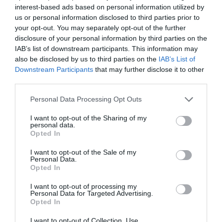
interest-based ads based on personal information utilized by
08.08.2026 | 10:20
us or personal information disclosed to third parties prior to
your opt-out. You may separately opt-out of the further
Χωρίς Internet τώρα αυτό το
χωριό της Εύβοιας
disclosure of your personal information by third parties on the
IAB’s list of downstream participants. This information may
08.08.2026 | 10:00
also be disclosed by us to third parties on the
IAB’s List of
Downstream Participants
that may further disclose it to other
Κρίση στο κόμμα
Κωνσταντοπούλου από
third parties.
Εύβοια: Διακοπή ρεύματος αύριο
Καρυστιανού: Δύο
τη Βοιωτία: Αυτό που
πολλές περιοχές- Πίνακας
ακόμη στελέχη
συμβαίνει δεν είναι
Please note that this website/app uses one or more Google
Personal Data Processing Opt Outs
αποχωρούν
ατύχημα, είναι
08.08.2026 | 09:40
services and may gather and store information including but
καταγγέλλοντας
έγκλημα διαρκές και
not limited to your visit or usage behaviour. You may click to
I want to opt-out of the Sharing of my
κλειστό σύστημα
συνεχιζόμενο
personal data.
αποφάσεων
grant or deny consent to Google and its third-party tags to
Opted In
Άρχισε τις διακοπές ο
use your data for below specified purposes in below Google
Μητσοτάκης: Φαγητό και κρασί
consent section.
σε γνωστό στέκι
I want to opt-out of the Sale of my
Personal Data.
08.08.2026 | 09:20
Opted In
Συγκίνηση και βαθιά πίστη στην
I want to opt-out of processing my
Personal Data for Targeted Advertising.
Εύβοια! Τίμησαν τον Όσιο Ιωάννη
Opted In
του Ρώσσο για το θαύμα της
βροχής στη φωτιά του 2021
I want to opt-out of Collection, Use,