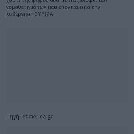
χαρτί της ψήφου δυσπιστίας ενόψει των
νομοθετημάτων που έπονται από την
κυβέρνηση ΣΥΡΙΖΑ.
Πηγή-iefimerida.gr