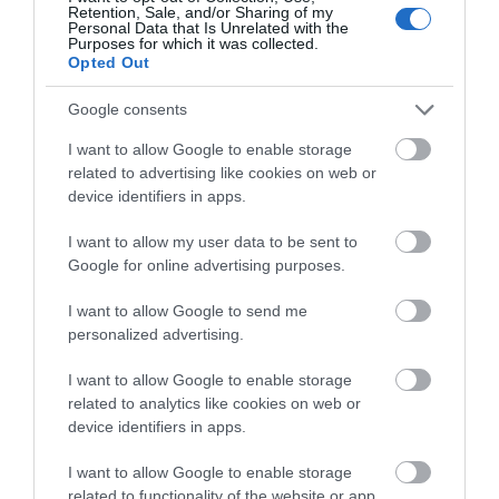
Στην ΑΑΔΕ ο
Φωτιά στη Δυτική
08.08.2026 | 09:00
Retention, Sale, and/or Sharing of my
Μητσοτάκης για το
Αττική: Αυτά είναι τα
Personal Data that Is Unrelated with the
Purposes for which it was collected.
myAGRO – Τι δήλωσε
μέτρα ενίσχυσης των
Εορτολόγιο: Ποιοι γιορτάζουν
Opted Out
πυρόπληκτων
σήμερα, Σάββατο 8 Αυγούστου
08.08.2026 | 08:40
Google consents
I want to allow Google to enable storage
related to advertising like cookies on web or
device identifiers in apps.
I want to allow my user data to be sent to
Google for online advertising purposes.
I want to allow Google to send me
personalized advertising.
I want to allow Google to enable storage
related to analytics like cookies on web or
device identifiers in apps.
I want to allow Google to enable storage
related to functionality of the website or app.