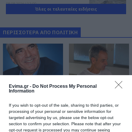
08.08.2026 | 12:00
Όλες οι τελευταίες ειδήσεις
Εύβοια: Οι ισχυροί άνεμοι
έσπασαν μεγάλο πεύκο σε αυλή
εκκλησίας
ΠΕΡΙΣΣΟΤΕΡΑ ΑΠΟ ΠΟΛΙΤΙΚΗ
08.08.2026 | 11:40
Εύβοια: Αποκαταστάθηκε το
ίντερνετ στον Οξύλιθο μετά από
επέμβαση της CP COMPANY Ε.Ε.
08.08.2026 | 11:20
Αθλητικό σωματείο της Εύβοιας
εξέδωσε ανακοίνωση για το
Evima.gr -
Do Not Process My Personal
βουλευτή Σίμο Κεδίκογλου- Τι
Information
Αθλητικό σωματείο της
Άρχισε τις διακοπές ο
αναφέρει
Εύβοιας εξέδωσε
Μητσοτάκης: Φαγητό
08.08.2026 | 11:00
ανακοίνωση για το
και κρασί σε γνωστό
If you wish to opt-out of the sale, sharing to third parties, or
βουλευτή Σίμο
στέκι
processing of your personal or sensitive information for
Εύβοια: «Πλιάτσικο» σε έργο
Κεδίκογλου- Τι
targeted advertising by us, please use the below opt-out
ανάπλασης παραλίας – Η
αναφέρει
section to confirm your selection. Please note that after your
καταγγελία που προκαλεί
αντιδράσεις
opt-out request is processed you may continue seeing