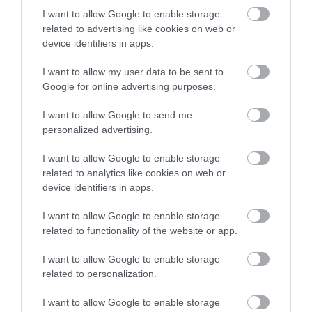
I want to allow Google to enable storage
Μεγάλη προσοχή στην Εύβοια:
related to advertising like cookies on web or
Νέα τηλεφωνική απάτη
device identifiers in apps.
05.08.2026 | 18:00
I want to allow my user data to be sent to
Google for online advertising purposes.
Μύκονος: Έψαχναν τσάντα και
Rolex αξίας 75.000 ευρώ – Η
I want to allow Google to send me
ανακάλυψη κάτω από τα βράχια
Σήμερα το τελευταίο
Σίμος Κεδίκογλου:
personalized advertising.
αντίο στον Ιωάννη
Στήριξη του κλάδου
05.08.2026 | 17:40
Βαρβιτσιώτη
των μεταφορών με
I want to allow Google to enable storage
μείωση του
related to analytics like cookies on web or
Τρόμος στην Εύβοια: Δύο
λειτουργικού κόστους
άγνωστοι εισέβαλαν σε σπίτι
device identifiers in apps.
μέσα στη νύχτα – Δείτε τι
άρπαξαν
I want to allow Google to enable storage
05.08.2026 | 17:20
related to functionality of the website or app.
I want to allow Google to enable storage
related to personalization.
I want to allow Google to enable storage