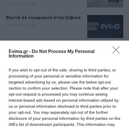
05.08.2026 | 21:00
Φωτιά σε λεωφορείο στην Εύβοια
05.08.2026 | 20:39
Η λειτουργία στα κλειδιά του
Evima.gr -
Do Not Process My Personal
αυτοκινήτου που λίγοι οδηγοί
Information
γνωρίζουν και είναι πολύ χρήσιμη
το καλοκαίρι
If you wish to opt-out of the sale, sharing to third parties, or
05.08.2026 | 20:20
Όλες οι τελευταίες ειδήσεις
processing of your personal or sensitive information for
Καθαρό και άφθονο νερό σε αυτή
targeted advertising by us, please use the below opt-out
την περιοχή της Εύβοιας
section to confirm your selection. Please note that after your
ΠΕΡΙΣΣΟΤΕΡΑ ΑΠΟ ΠΟΛΙΤΙΚΗ
opt-out request is processed you may continue seeing
05.08.2026 | 20:00
interest-based ads based on personal information utilized by
us or personal information disclosed to third parties prior to
Καραμπόλα τεσσάρων οχημάτων
your opt-out. You may separately opt-out of the further
προκάλεσε αναστάτωση στην
disclosure of your personal information by third parties on the
κυκλοφορία
IAB’s list of downstream participants. This information may