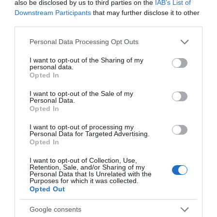
05.08.2026 | 19:40
also be disclosed by us to third parties on the
IAB’s List of
Downstream Participants
that may further disclose it to other
third parties.
Νύχτα τρόμου στην Εύβοια:
Διέρρηξαν σπίτι 95χρονης και
προκάλεσαν σοβαρές ζημιές σε
Please note that this website/app uses one or more Google
Στήριξη στους
Νέα οδικά έργα
Personal Data Processing Opt Outs
ταβέρνα
πυρόπληκτους: Τα
Σπανού σε αυτές τις
services and may gather and store information including but
μέτρα που ανακοίνωσε
περιοχές της Στερεάς
not limited to your visit or usage behaviour. You may click to
I want to opt-out of the Sharing of my
05.08.2026 | 19:20
ο Μητσοτάκης μετά τις
Ελλάδας
personal data.
grant or deny consent to Google and its third-party tags to
καταστροφικές φωτιές
Opted In
use your data for below specified purposes in below Google
Ο απόλυτος οδηγός για να ζήσεις
τη Σαντορίνη από τη θάλασσα
consent section.
I want to opt-out of the Sale of my
Personal Data.
05.08.2026 | 19:00
Opted In
I want to opt-out of processing my
Κρίσιμες ώρες για άνδρα που
Personal Data for Targeted Advertising.
τραυματίστηκε σε τροχαίο στην
Opted In
Εύβοια
I want to opt-out of Collection, Use,
05.08.2026 | 18:40
Retention, Sale, and/or Sharing of my
Σε κλίμα συγκίνησης η
Έκτακτο: Συνάντηση
Personal Data that Is Unrelated with the
κηδεία του Γιάννη
Σπανού – Γεωργιάδη
Purposes for which it was collected.
Τρόμος σε πτήση της Air India: Το
Βαρβιτσιώτη –
στη Λαμία
Opted Out
αεροσκάφος έχασε απότομα ύψος
Πολιτικοί και πλήθος
– 17 τραυματίες
κόσμου στο ύστατο
Google consents
χαίρε
05.08.2026 | 18:20