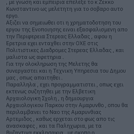
, με γνωση και εμπειρια επελεξε το κ Ζεκκο
Κωνσταντινο ως μελετητη για το σοβαρο αυτο
εργο.
Αξιζει να σημειωθει οτι η χρηματοδοτηση του
εργου της Ενοποιησης ειναι εξασφαλισμενη απο
την Περιφερεια Στερεας Ελλαδας , αφου η
Ερετρια εχει ενταχθει στην ΟΧΕ στις
Πολιτιστικες Διαδρομες Στερεας Ελλαδας , και
μαλιστα ως αφετηρια .
Για την ολοκληρωση της Μελετης θα
συνεργαστει και η Τεχνικη Υπηρεσια του Δημου
μας , οπως απαιτηθει .
Παραλληλα , εχει προγραμματιστει , οπως εχει
εκτενως συζητηθει με την Ελβετικη
Αρχαιολογικη Σχολη , η δημιουργια
Αρχαιολογικου Παρκου στην Αμαρυνθο , οπου θα
περιλαμβανει το Ναο της Αμαρυνθιας
Αρτεμιδος , καθως ερχεται στο φως απο τις
ανασκαφες , και τα Παληχωρια, με τα
Βυζαντινα εκκλησακια , με σκοπο ο