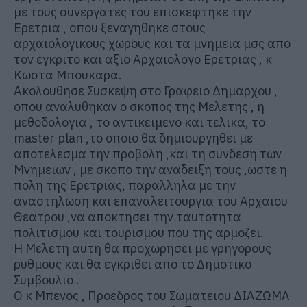
με τους συνεργατες του επισκεφτηκε την
Ερετρια , οπου ξεναγηθηκε στους
αρχαιολογικους χωρους και τα μνημεια μσς απο
τον εγκριτο και αξιο Αρχαιολογο Ερετριας , κ
Κωστα Μπουκαρα.
Ακολουθησε Συσκεψη στο Γραφειο Δημαρχου ,
οπου αναλυθηκαν ο σκοπος της Μελετης , η
μεθοδολογια , το αντικειμενο και τελικα, το
master plan ,το οποιο θα δημιουργηθει με
αποτελεσμα την προβολη ,και τη συνδεση των
Μνημειων , με σκοπο την αναδειξη τους ,ωστε η
πολη της Ερετριας, παραλληλα με την
αναστηλωση και επαναλειτουργια του Αρχαιου
Θεατρου ,να αποκτησει την ταυτοτητα
πολιτισμου και τουρισμου που της αρμοζει.
Η Μελετη αυτη θα προχωρησει με γρηγορους
ρυθμους και θα εγκριθει απο το Δημοτικο
Συμβουλιο .
Ο κ Μπενος , Προεδρος του Σωματειου ΔΙΑΖΩΜΑ