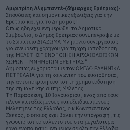
Αμφιτρίτη Αλημπαντέ-(δήμαρχος Ερέτριας)
-
Σπουδαιες και σημσντικες εξελιξεις για την
Ερετρια και για το Δημο μας !
Οπως ηδη εχει ενημερωθει το Δημοτικο
Συμβουλιο , ο Δημος Ερετριας συνυπεγραψε με
το Σωματειο ΔΙΑΖΩΜΑ Μνημονιο συνεργασιας
για ανευρεση χορηγου για τη χρηματοδοτηση
της ΜΕΛΕΤΗΣ ” ΕΝΟΠΟΙΗΣΗ ΑΡΧΑΙΟΛΟΓΙΚΩΝ
ΧΩΡΩΝ – ΜΝΗΜΕΙΩΝ ΕΡΕΤΡΙΑΣ ” .
Δημοσιως ευχσριστουμε τον ΟΜΙΛΟ ΕΛΛΗΝΙΚΑ
ΠΕΤΡΕΛΑΙΑ για τη κοινωνικη του ευαισθησια ,
την αντσποκριση του και τη χρηματοδοτηση
της σημαντικης αυτης Μελετης.
Τη Παρασκευη, 10 Ιανουαριου , ενας απο τους
πλεον καταξιωμενους και εξειδικευμενους
Μελετητες της Ελλαδας, ο κ Κωνσταντινος
Ζεκκος , ο οποιος εχει βαλει την υπογραφη , τις
γνωσεις και το ταλεντο του στα μεγαλυτερα
εργα ενοποιησης μνημειων σε ολη την Ελλαδα ,