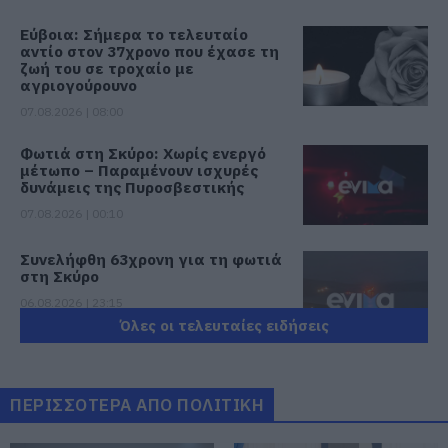
Εύβοια: Σήμερα το τελευταίο
αντίο στον 37χρονο που έχασε τη
ζωή του σε τροχαίο με
αγριογούρουνο
07.08.2026 | 08:00
Φωτιά στη Σκύρο: Χωρίς ενεργό
μέτωπο – Παραμένουν ισχυρές
δυνάμεις της Πυροσβεστικής
07.08.2026 | 00:10
Συνελήφθη 63χρονη για τη φωτιά
στη Σκύρο
06.08.2026 | 23:15
Όλες οι τελευταίες ειδήσεις
Φωτιά στη Σκύρο: Δύσκολη νύχτα
για την Καλαμίτσα – Νέες εικόνες
και βίντεο
ΠΕΡΙΣΣΟΤΕΡΑ ΑΠΟ ΠΟΛΙΤΙΚΗ
06.08.2026 | 22:04