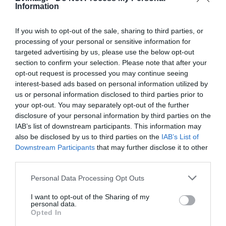
Καφές: Τα οφέλη της μέτριας
Information
ο Μητσοτάκης μετά τις
Ελλάδας
κατανάλωσης σύμφωνα με ειδικό
καταστροφικές φωτιές
στο μικροβίωμα του εντέρου
If you wish to opt-out of the sale, sharing to third parties, or
06.08.2026 | 21:00
processing of your personal or sensitive information for
targeted advertising by us, please use the below opt-out
«Ανάσα» για τους αγρότες στην
section to confirm your selection. Please note that after your
Εύβοια: Ολοκληρώθηκε μεγάλο
opt-out request is processed you may continue seeing
έργο
interest-based ads based on personal information utilized by
06.08.2026 | 20:40
us or personal information disclosed to third parties prior to
your opt-out. You may separately opt-out of the further
Ο λόγος που τηγανίζουμε ψάρια
Σε κλίμα συγκίνησης η
Έκτακτο: Συνάντηση
disclosure of your personal information by third parties on the
του Σωτήρος – Πως θα κάνετε το
κηδεία του Γιάννη
Σπανού – Γεωργιάδη
IAB’s list of downstream participants. This information may
τέλειο μαγείρεμα
Βαρβιτσιώτη –
στη Λαμία
also be disclosed by us to third parties on the
IAB’s List of
Πολιτικοί και πλήθος
06.08.2026 | 20:20
Downstream Participants
that may further disclose it to other
κόσμου στο ύστατο
third parties.
χαίρε
Θρήνος στην Εύβοια: Έφυγε από
τη ζωή ο 37χρονος που είχε
Please note that this website/app uses one or more Google
Personal Data Processing Opt Outs
τροχαίο με αγριογούρουνο
services and may gather and store information including but
not limited to your visit or usage behaviour. You may click to
I want to opt-out of the Sharing of my
06.08.2026 | 20:20
personal data.
grant or deny consent to Google and its third-party tags to
Opted In
use your data for below specified purposes in below Google