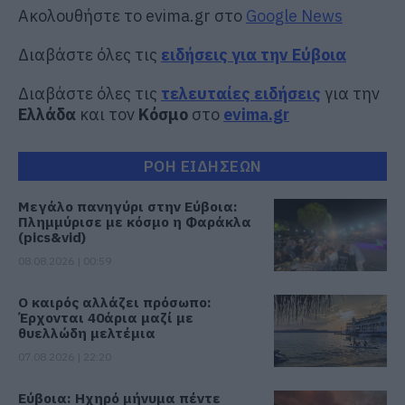
Ακολουθήστε το evima.gr στο
Google News
Διαβάστε όλες τις
ειδήσεις για την Εύβοια
Διαβάστε όλες τις
τελευταίες ειδήσεις
για την
Ελλάδα
και τον
Κόσμο
στο
evima.gr
ΡΟΗ ΕΙΔΗΣΕΩΝ
Μεγάλο πανηγύρι στην Εύβοια:
Πλημμύρισε με κόσμο η Φαράκλα
(pics&vid)
08.08.2026 | 00:59
Ο καιρός αλλάζει πρόσωπο:
Έρχονται 40άρια μαζί με
θυελλώδη μελτέμια
07.08.2026 | 22:20
Εύβοια: Ηχηρό μήνυμα πέντε