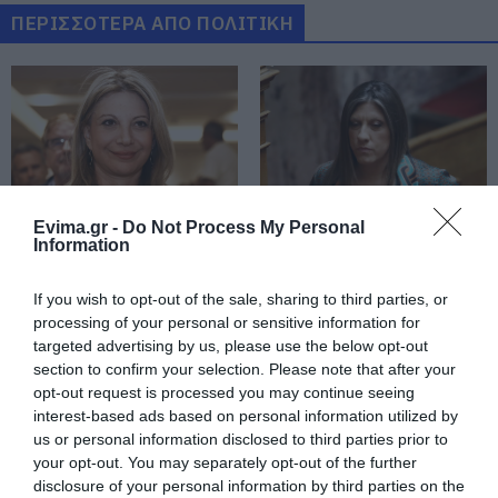
07.08.2026 | 20:40
ΠΕΡΙΣΣΟΤΕΡΑ ΑΠΟ ΠΟΛΙΤΙΚΗ
Ποιοι και γιατί θα πάρουν
διπλάσια σύνταξη τον Αύγουστο
07.08.2026 | 20:20
Δείτε τι έκανε Δήμος της Εύβοιας
για τις φωτιές
Evima.gr -
Do Not Process My Personal
Information
07.08.2026 | 20:00
Κρίση στο κόμμα
Κωνσταντοπούλου από
Καρυστιανού: Δύο
τη Βοιωτία: Αυτό που
ακόμη στελέχη
συμβαίνει δεν είναι
If you wish to opt-out of the sale, sharing to third parties, or
αποχωρούν
ατύχημα, είναι
Μητέρα και γιος οι νεκροί από τη
processing of your personal or sensitive information for
καταγγέλλοντας
έγκλημα διαρκές και
σύγκρουση αυτοκινήτου με
targeted advertising by us, please use the below opt-out
κλειστό σύστημα
συνεχιζόμενο
φορτηγό
section to confirm your selection. Please note that after your
αποφάσεων
07.08.2026 | 19:40
opt-out request is processed you may continue seeing
interest-based ads based on personal information utilized by
Ράγισαν καρδιές στην Εύβοια: Το
us or personal information disclosed to third parties prior to
τελευταίο «αντίο» στον 36χρονο
your opt-out. You may separately opt-out of the further
επιχειρηματία
disclosure of your personal information by third parties on the