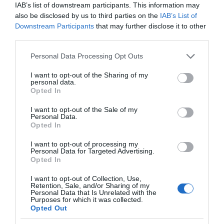
07.08.2026 | 19:10
IAB’s list of downstream participants. This information may
also be disclosed by us to third parties on the
IAB’s List of
Νέο επίδομα 600 ευρώ για
Downstream Participants
that may further disclose it to other
σπουδαστές: Οι δικαιούχοι
third parties.
Στην ΑΑΔΕ ο
Φωτιά στη Δυτική
07.08.2026 | 19:00
Μητσοτάκης για το
Αττική: Αυτά είναι τα
Please note that this website/app uses one or more Google
Personal Data Processing Opt Outs
myAGRO – Τι δήλωσε
μέτρα ενίσχυσης των
services and may gather and store information including but
πυρόπληκτων
not limited to your visit or usage behaviour. You may click to
I want to opt-out of the Sharing of my
Αυτός ο δήμος της Εύβοιας πάει
personal data.
grant or deny consent to Google and its third-party tags to
στα δικαστήρια για τις
Opted In
ανεμογεννήτριες
use your data for below specified purposes in below Google
consent section.
07.08.2026 | 18:40
I want to opt-out of the Sale of my
Personal Data.
Opted In
Τραγική κατάληξη είχε η
θαλάσσια εκδρομή για 57χρονο
I want to opt-out of processing my
τουρίστα
Personal Data for Targeted Advertising.
Opted In
07.08.2026 | 18:20
Στήριξη στους
Νέα οδικά έργα
πυρόπληκτους: Τα
Σπανού σε αυτές τις
I want to opt-out of Collection, Use,
μέτρα που ανακοίνωσε
περιοχές της Στερεάς
Βαρύ πένθος για τον εκπαιδευτικό
Retention, Sale, and/or Sharing of my
ο Μητσοτάκης μετά τις
Ελλάδας
από την Εύβοια που έφυγε από τη
Personal Data that Is Unrelated with the
καταστροφικές φωτιές
Purposes for which it was collected.
ζωή
Opted Out
07.08.2026 | 18:00