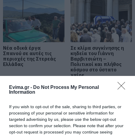
06.08.2026 | 10:30
Μεταμόρφωση του Σωτήρος: Η
γιορτή που θα θυμίζει πάντα την
καταστροφική φωτιά στη Βόρεια
Εύβοια
06.08.2026 | 10:00
Νέα οδικά έργα
Σε κλίμα συγκίνησης η
Σπανού σε αυτές τις
Στα «κάγκελα» οι δάσκαλοι για
κηδεία του Γιάννη
τους διορισμούς: «Η Εύβοια δεν
περιοχές της Στερεάς
Βαρβιτσιώτη –
μπορεί να παραμένει αόρατη»
Ελλάδας
Πολιτικοί και πλήθος
κόσμου στο ύστατο
06.08.2026 | 09:45
χαίρε
Καλοκαίρι στην Εύβοια: Πώς οι
Evima.gr -
Do Not Process My Personal
νέοι γέμισαν με κόσμο και φέτος
Information
το χωριό τους!
06.08.2026 | 09:30
If you wish to opt-out of the sale, sharing to third parties, or
processing of your personal or sensitive information for
Χωρίς νερό σήμερα αυτές οι
targeted advertising by us, please use the below opt-out
περιοχές της Εύβοιας
section to confirm your selection. Please note that after your
06.08.2026 | 09:15
opt-out request is processed you may continue seeing
Έκτακτο: Συνάντηση
Σήμερα το τελευταίο