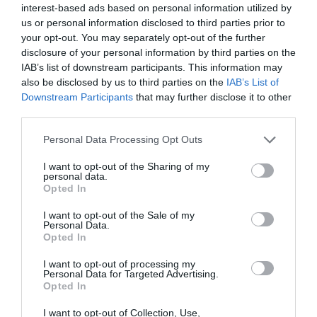
Σπανού – Γεωργιάδη
αντίο στον Ιωάννη
interest-based ads based on personal information utilized by
στη Λαμία
Βαρβιτσιώτη
us or personal information disclosed to third parties prior to
Ποιες περιοχές θα έχουν σήμερα
your opt-out. You may separately opt-out of the further
(6/8) διακοπή ρεύματος στην
disclosure of your personal information by third parties on the
Εύβοια
IAB’s list of downstream participants. This information may
06.08.2026 | 09:00
also be disclosed by us to third parties on the
IAB’s List of
Downstream Participants
that may further disclose it to other
third parties.
Please note that this website/app uses one or more Google
Personal Data Processing Opt Outs
services and may gather and store information including but
not limited to your visit or usage behaviour. You may click to
I want to opt-out of the Sharing of my
personal data.
grant or deny consent to Google and its third-party tags to
Opted In
use your data for below specified purposes in below Google
consent section.
I want to opt-out of the Sale of my
Personal Data.
Opted In
I want to opt-out of processing my
Personal Data for Targeted Advertising.
Opted In
I want to opt-out of Collection, Use,