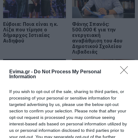
ραντάρ που καταγράφουν τις
παραβάσεις
10.08.2026 | 19:20
Εύβοια: Ποια είναι η κ.
Φάνης Σπανός:
Λίζα που τίμησε ο
Έκτακτη ανακοίνωση για τα
500.000 € για την
σκουπίδια στη Εύβοια – Δείτε
δήμαρχος Ιστιαίας
ενεργειακή
ποιο χωριό αφορά
Αιδηψού
αναβάθμιση του 4ου
Δημοτικού Σχολείου
10.08.2026 | 19:00
Λιβαδειάς
Τα 8 αριστουργήματα της
επιστημονικής φαντασίας που
Evima.gr -
Do Not Process My Personal
πρέπει να διαβάσεις τον
Information
Αύγουστο
10.08.2026 | 18:40
If you wish to opt-out of the sale, sharing to third parties, or
processing of your personal or sensitive information for
Σοβαρό περιστατικό σε λιμάνι της
Εύβοιας με 37χρονο άνδρα
targeted advertising by us, please use the below opt-out
Ο Αλέξης Τσίπρας
Σε πελάγη ευτυχίας
section to confirm your selection. Please note that after your
10.08.2026 | 18:20
παρουσιάζει το
αντιδήμαρχος στην
opt-out request is processed you may continue seeing
οικονομικό πρόγραμμα
Εύβοια! Έγινε για τρίτη
interest-based ads based on personal information utilized by
της ΕΛ.Α.Σ. στη
φορά παππούς!
us or personal information disclosed to third parties prior to
«Μου χρωστάς έναν Αύγουστο»: Το
Θεσσαλονίκη
τραγούδι που έχει γίνει viral και
your opt-out. You may separately opt-out of the further