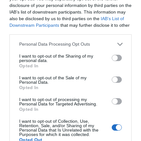
κρύβει μια μεγάλη έκπληξη
disclosure of your personal information by third parties on the
IAB’s list of downstream participants. This information may
10.08.2026 | 18:00
also be disclosed by us to third parties on the
IAB’s List of
Downstream Participants
that may further disclose it to other
third parties.
Please note that this website/app uses one or more Google
Personal Data Processing Opt Outs
services and may gather and store information including but
not limited to your visit or usage behaviour. You may click to
I want to opt-out of the Sharing of my
personal data.
grant or deny consent to Google and its third-party tags to
Opted In
use your data for below specified purposes in below Google
consent section.
I want to opt-out of the Sale of my
Personal Data.
Opted In
I want to opt-out of processing my
Personal Data for Targeted Advertising.
Opted In
I want to opt-out of Collection, Use,
Retention, Sale, and/or Sharing of my
Personal Data that Is Unrelated with the
Purposes for which it was collected.
Opted Out