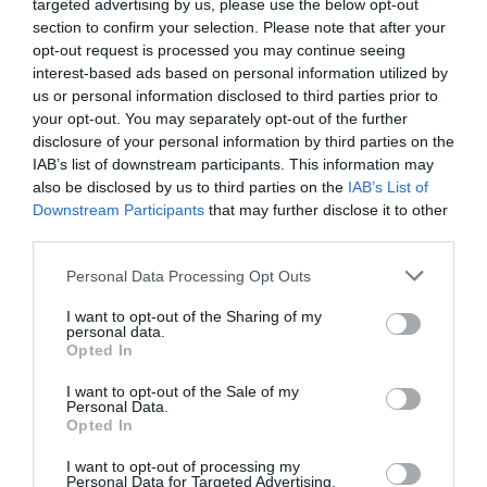
targeted advertising by us, please use the below opt-out
Εύβοια: Πότε θα γίνει ο
καθιερωμένος έρανος για το
section to confirm your selection. Please note that after your
«Στιφάδο της Παναγίας»
opt-out request is processed you may continue seeing
interest-based ads based on personal information utilized by
08.08.2026 | 19:40
Άρχισε τις διακοπές ο
Κρίση στο κόμμα
us or personal information disclosed to third parties prior to
Μητσοτάκης: Φαγητό
Καρυστιανού: Δύο
your opt-out. You may separately opt-out of the further
Ο Αλέξης Τσίπρας παρουσιάζει το
και κρασί σε γνωστό
ακόμη στελέχη
disclosure of your personal information by third parties on the
οικονομικό πρόγραμμα της ΕΛ.Α.Σ.
στέκι
αποχωρούν
στη Θεσσαλονίκη
καταγγέλλοντας
IAB’s list of downstream participants. This information may
κλειστό σύστημα
also be disclosed by us to third parties on the
IAB’s List of
08.08.2026 | 19:20
αποφάσεων
Downstream Participants
that may further disclose it to other
third parties.
Please note that this website/app uses one or more Google
Personal Data Processing Opt Outs
services and may gather and store information including but
not limited to your visit or usage behaviour. You may click to
I want to opt-out of the Sharing of my
personal data.
grant or deny consent to Google and its third-party tags to
Opted In
use your data for below specified purposes in below Google
consent section.
I want to opt-out of the Sale of my
Personal Data.
Opted In
I want to opt-out of processing my
Personal Data for Targeted Advertising.