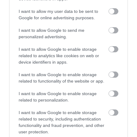
Άρχισε τις διακοπές ο
Κρίση στο κόμμα
Μητσοτάκης: Φαγητό
Καρυστιανού: Δύο
I want to allow my user data to be sent to
Θρήνος σε όλη την Εύβοια για τον
και κρασί σε γνωστό
ακόμη στελέχη
Google for online advertising purposes.
επιχειρηματία που έφυγε απο
στέκι
αποχωρούν
την ζωή
καταγγέλλοντας
I want to allow Google to send me
κλειστό σύστημα
08.08.2026 | 16:20
personalized advertising.
αποφάσεων
I want to allow Google to enable storage
related to analytics like cookies on web or
device identifiers in apps.
I want to allow Google to enable storage
related to functionality of the website or app.
I want to allow Google to enable storage
related to personalization.
I want to allow Google to enable storage
related to security, including authentication
functionality and fraud prevention, and other
user protection.