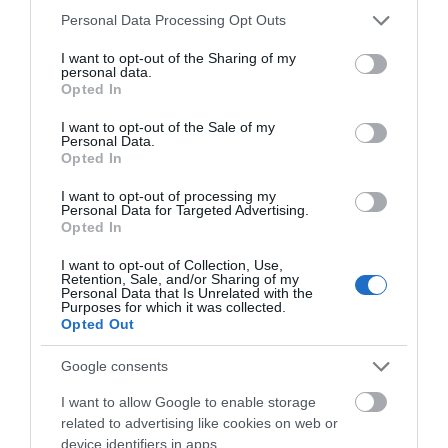
προκαταβολές
Please note that this website/app uses one or more Google
Personal Data Processing Opt Outs
08.08.2026 | 18:00
services and may gather and store information including but
not limited to your visit or usage behaviour. You may click to
I want to opt-out of the Sharing of my
personal data.
Σε πελάγη ευτυχίας
grant or deny consent to Google and its third-party tags to
Opted In
αντιδήμαρχος στην Εύβοια! Έγινε
use your data for below specified purposes in below Google
για τρίτη φορά παππούς!
consent section.
I want to opt-out of the Sale of my
08.08.2026 | 17:40
Personal Data.
Opted In
Σε πελάγη ευτυχίας
Ευρυδίκη Βαλαβάνη: Οι
Αθλητικό σωματείο της
I want to opt-out of processing my
οικογενειακές διακοπές στην
αντιδήμαρχος στην
Εύβοιας εξέδωσε
Personal Data for Targeted Advertising.
Εύβοια! Δείτε σε ποια παραλία
Εύβοια! Έγινε για τρίτη
ανακοίνωση για το
Opted In
φορά παππούς!
βουλευτή Σίμο
08.08.2026 | 17:20
Κεδίκογλου- Τι
I want to opt-out of Collection, Use,
αναφέρει
Retention, Sale, and/or Sharing of my
«Κόκκινος» συναγερμός στην
Personal Data that Is Unrelated with the
Εύβοια: Red Code αύριο Κυριακή –
Purposes for which it was collected.
Αυξημένη ετοιμότητα παντού
Opted Out
08.08.2026 | 17:00
Google consents
Ρόδος: Έγραψαν 80χρονη για
I want to allow Google to enable storage
κράνος!
related to advertising like cookies on web or
08.08.2026 | 16:40
device identifiers in apps.