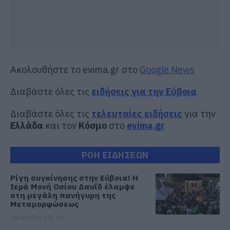
Ακολουθήστε το evima.gr στο
Google News
Διαβάστε όλες τις
ειδήσεις για την Εύβοια
Διαβάστε όλες τις
τελευταίες ειδήσεις
για την
Ελλάδα
και τον
Κόσμο
στο
evima.gr
ΡΟΗ ΕΙΔΗΣΕΩΝ
Ρίγη συγκίνησης στην Εύβοια! Η
Ιερά Μονή Οσίου Δαυΐδ έλαμψε
στη μεγάλη πανήγυρη της
Μεταμορφώσεως
08.08.2026 | 21:00