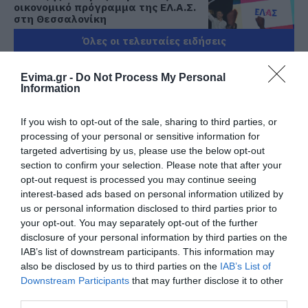
οικονομικό πρόγραμμα της ΕΛ.Α.Σ.
στη Θεσσαλονίκη
08.08.2026 | 19:20
Όλες οι τελευταίες ειδήσεις
Κάνεις δεν ξεχνά τι έζησε η
Evima.gr -
Do Not Process My Personal
Εύβοια πριν πέντε χρόνια
Information
ΠΕΡΙΣΣΟΤΕΡΑ ΑΠΟ ΠΟΛΙΤΙΚΗ
08.08.2026 | 19:00
If you wish to opt-out of the sale, sharing to third parties, or
processing of your personal or sensitive information for
Σε δημοπρασία η μπάλα των
targeted advertising by us, please use the below opt-out
ιστορικών γκολ του Μαραντόνα
section to confirm your selection. Please note that after your
08.08.2026 | 18:40
opt-out request is processed you may continue seeing
interest-based ads based on personal information utilized by
us or personal information disclosed to third parties prior to
Αγανάκτηση σε χωριό της
your opt-out. You may separately opt-out of the further
Εύβοιας: Μένουν κάθε μέρα χωρίς
νερό – Σοβαρή καταγγελία
Φάνης Σπανός:
Ο Αλέξης Τσίπρας
disclosure of your personal information by third parties on the
500.000 € για την
παρουσιάζει το
IAB’s list of downstream participants. This information may
08.08.2026 | 18:20
ενεργειακή
οικονομικό πρόγραμμα
also be disclosed by us to third parties on the
IAB’s List of
αναβάθμιση του 4ου
της ΕΛ.Α.Σ. στη
Downstream Participants
that may further disclose it to other
Αγροτικές ενισχύσεις: Ποιοι θα
Δημοτικού Σχολείου
Θεσσαλονίκη
third parties.
λάβουν νωρίτερα τις
Λιβαδειάς