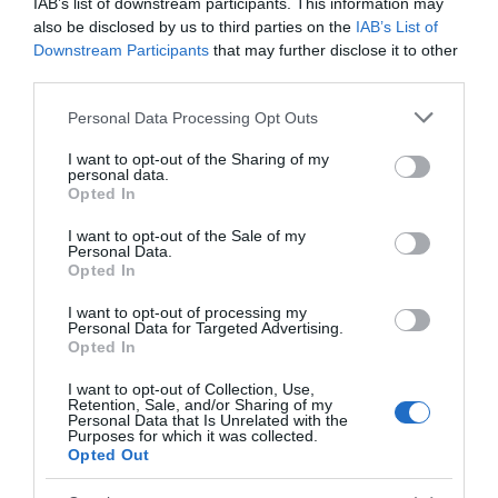
IAB’s list of downstream participants. This information may
Μητσοτάκης: Φαγητό
Καρυστιανού: Δύο
also be disclosed by us to third parties on the
IAB’s List of
08.08.2026 | 14:40
και κρασί σε γνωστό
ακόμη στελέχη
Downstream Participants
that may further disclose it to other
στέκι
αποχωρούν
καταγγέλλοντας
third parties.
κλειστό σύστημα
Σήμερα το μεγαλύτερο πανηγύρι
Please note that this website/app uses one or more Google
αποφάσεων
του καλοκαιριού στην Εύβοια
Personal Data Processing Opt Outs
services and may gather and store information including but
08.08.2026 | 14:20
not limited to your visit or usage behaviour. You may click to
I want to opt-out of the Sharing of my
personal data.
grant or deny consent to Google and its third-party tags to
Opted In
use your data for below specified purposes in below Google
Συρροή πιστών σε αυτό το
consent section.
Μοναστήρι της Εύβοιας!
I want to opt-out of the Sale of my
Personal Data.
08.08.2026 | 14:00
Opted In
I want to opt-out of processing my
Κωνσταντοπούλου από
Στην ΑΑΔΕ ο
Personal Data for Targeted Advertising.
Έξοδος Αυγούστου: Οι Αθηναίοι
Opted In
τη Βοιωτία: Αυτό που
Μητσοτάκης για το
«ψηφίζουν» Εύβοια για τις
συμβαίνει δεν είναι
myAGRO – Τι δήλωσε
διακοπές τους!
ατύχημα, είναι
I want to opt-out of Collection, Use,
08.08.2026 | 13:40
Retention, Sale, and/or Sharing of my
έγκλημα διαρκές και
Personal Data that Is Unrelated with the
συνεχιζόμενο
Purposes for which it was collected.
Opted Out