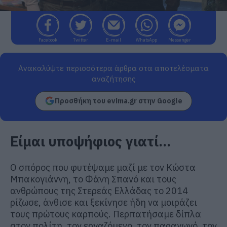
Facebook
Twitter
E-mail
WhatsApp
Messenger
Ανακαλύψτε περισσότερα άρθρα στα αποτελέσματα
αναζήτησης
Προσθήκη του evima.gr στην Google
Είμαι υποψήφιος γιατί…
Ο σπόρος που φυτέψαμε μαζί με τον Κώστα
Μπακογιάννη, το Φάνη Σπανό και τους
ανθρώπους της Στερεάς Ελλάδας το 2014
ρίζωσε, άνθισε και ξεκίνησε ήδη να μοιράζει
τους πρώτους καρπούς. Περπατήσαμε δίπλα
στον πολίτη, τον εργαζόμενο, τον παραγωγό, τον