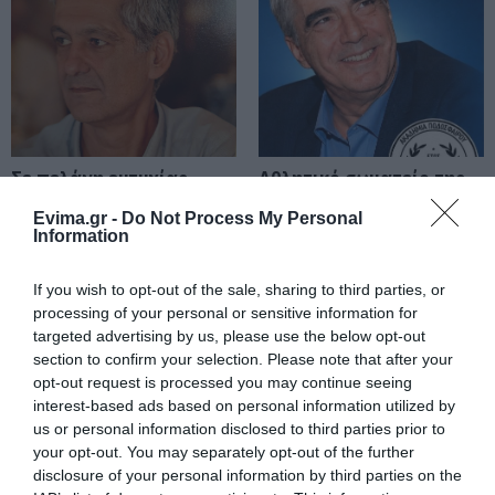
Πάτρα: Θρήνος για μωράκι μόλις 8
ημερών – Νοσηλευόταν στη ΜΕΘ
Νεογνών
08.08.2026 | 16:00
Αρχίζουν τα έργα για το νέο
κλειστό γυμναστήριο στην Εύβοια
08.08.2026 | 15:40
Σε πελάγη ευτυχίας
Αθλητικό σωματείο της
αντιδήμαρχος στην
Εύβοιας εξέδωσε
Εύβοια! Έγινε για τρίτη
ανακοίνωση για το
Evima.gr -
Do Not Process My Personal
φορά παππούς!
βουλευτή Σίμο
Information
Φωτιά στη Βοιωτία: Έκτακτα
Κεδίκογλου- Τι
μέτρα στήριξης για την εστίαση
αναφέρει
ζητά η ΠΣτΕ
If you wish to opt-out of the sale, sharing to third parties, or
08.08.2026 | 15:20
processing of your personal or sensitive information for
targeted advertising by us, please use the below opt-out
Μεγάλη προσοχή στην Εύβοια:
section to confirm your selection. Please note that after your
Σπείρα ανοίγει επιχειρήσεις
opt-out request is processed you may continue seeing
interest-based ads based on personal information utilized by
08.08.2026 | 15:00
us or personal information disclosed to third parties prior to
your opt-out. You may separately opt-out of the further
Όμιλος ΔΕΗ: Νέα συμφωνία για
disclosure of your personal information by third parties on the
Άρχισε τις διακοπές ο
Κρίση στο κόμμα
χαρτοφυλάκιο έργων ΑΠΕ