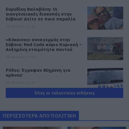
Ευρυδίκη Βαλαβάνη: Οι
οικογενειακές διακοπές στην
Εύβοια! Δείτε σε ποια παραλία
08.08.2026 | 17:20
«Κόκκινος» συναγερμός στην
Εύβοια: Red Code αύριο Κυριακή –
Αυξημένη ετοιμότητα παντού
08.08.2026 | 17:00
Ρόδος: Έγραψαν 80χρονη για
κράνος!
08.08.2026 | 16:40
Όλες οι τελευταίες ειδήσεις
Θρήνος σε όλη την Εύβοια για τον
επιχειρηματία που έφυγε απο
την ζωή
ΠΕΡΙΣΣΟΤΕΡΑ ΑΠΟ ΠΟΛΙΤΙΚΗ
08.08.2026 | 16:20