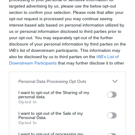
Τα 8 αριστουργήματα της
targeted advertising by us, please use the below opt-out
επιστημονικής φαντασίας που
section to confirm your selection. Please note that after your
πρέπει να διαβάσεις τον
Αύγουστο
opt-out request is processed you may continue seeing
interest-based ads based on personal information utilized by
10.08.2026 | 18:40
us or personal information disclosed to third parties prior to
your opt-out. You may separately opt-out of the further
Σοβαρό περιστατικό σε λιμάνι της
disclosure of your personal information by third parties on the
Εύβοιας με 37χρονο άνδρα
IAB’s list of downstream participants. This information may
Ο Αλέξης Τσίπρας
Σε πελάγη ευτυχίας
10.08.2026 | 18:20
παρουσιάζει το
αντιδήμαρχος στην
also be disclosed by us to third parties on the
IAB’s List of
οικονομικό πρόγραμμα
Εύβοια! Έγινε για τρίτη
Downstream Participants
that may further disclose it to other
της ΕΛ.Α.Σ. στη
φορά παππούς!
third parties.
«Μου χρωστάς έναν Αύγουστο»: Το
Θεσσαλονίκη
τραγούδι που έχει γίνει viral και
Please note that this website/app uses one or more Google
Personal Data Processing Opt Outs
κρύβει μια μεγάλη έκπληξη
services and may gather and store information including but
10.08.2026 | 18:00
not limited to your visit or usage behaviour. You may click to
I want to opt-out of the Sharing of my
personal data.
grant or deny consent to Google and its third-party tags to
Opted In
use your data for below specified purposes in below Google
consent section.
I want to opt-out of the Sale of my
Personal Data.
Opted In
I want to opt-out of processing my