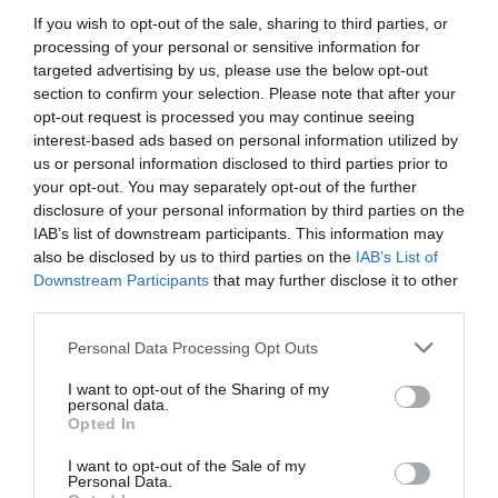
If you wish to opt-out of the sale, sharing to third parties, or
Μεγάλη προσοχή στην Εύβοια:
processing of your personal or sensitive information for
Νέα τηλεφωνική απάτη
targeted advertising by us, please use the below opt-out
section to confirm your selection. Please note that after your
05.08.2026 | 18:00
opt-out request is processed you may continue seeing
interest-based ads based on personal information utilized by
Μύκονος: Έψαχναν τσάντα και
us or personal information disclosed to third parties prior to
Rolex αξίας 75.000 ευρώ – Η
your opt-out. You may separately opt-out of the further
ανακάλυψη κάτω από τα βράχια
Σήμερα το τελευταίο
Σίμος Κεδίκογλου:
disclosure of your personal information by third parties on the
αντίο στον Ιωάννη
Στήριξη του κλάδου
05.08.2026 | 17:40
IAB’s list of downstream participants. This information may
Βαρβιτσιώτη
των μεταφορών με
also be disclosed by us to third parties on the
IAB’s List of
μείωση του
Downstream Participants
that may further disclose it to other
Τρόμος στην Εύβοια: Δύο
λειτουργικού κόστους
άγνωστοι εισέβαλαν σε σπίτι
third parties.
μέσα στη νύχτα – Δείτε τι
άρπαξαν
Please note that this website/app uses one or more Google
Personal Data Processing Opt Outs
services and may gather and store information including but
05.08.2026 | 17:20
not limited to your visit or usage behaviour. You may click to
I want to opt-out of the Sharing of my
personal data.
grant or deny consent to Google and its third-party tags to
Opted In
use your data for below specified purposes in below Google
consent section.
I want to opt-out of the Sale of my
Personal Data.