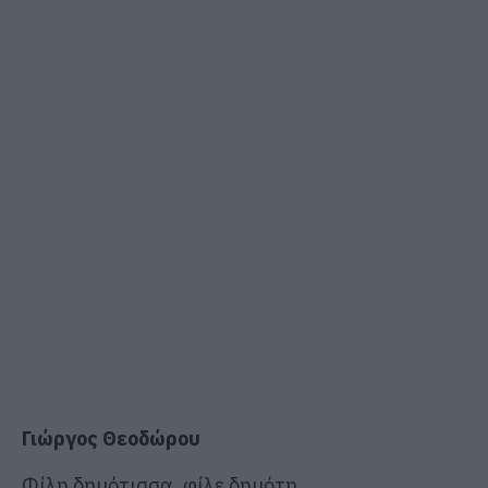
Γιώργος Θεοδώρου
Φίλη δημότισσα, φίλε δημότη