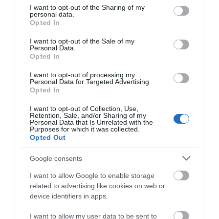
εικόνες
not limited to your visit or usage behaviour. You may click to
I want to opt-out of the Sharing of my
personal data.
grant or deny consent to Google and its third-party tags to
07.08.2026 | 12:45
Opted In
use your data for below specified purposes in below Google
consent section.
Πώς θα πληρωθούν όσοι
I want to opt-out of the Sale of my
δουλέψουν στις 15 Αυγούστου
Personal Data.
Opted In
07.08.2026 | 12:30
I want to opt-out of processing my
Όλες οι τελευταίες ειδήσεις
Personal Data for Targeted Advertising.
Opted In
Τροχαίο με αυτοκίνητο μεγάλου
δήμου στην Εύβοια
I want to opt-out of Collection, Use,
07.08.2026 | 12:15
Retention, Sale, and/or Sharing of my
ΠΕΡΙΣΣΟΤΕΡΑ ΑΠΟ ΠΟΛΙΤΙΚΗ
Personal Data that Is Unrelated with the
Purposes for which it was collected.
Opted Out
Αυτές είναι οι επικίνδυνες
εβδομάδες του ελληνικού
Google consents
καλοκαιριού για φωτιές
07.08.2026 | 12:00
I want to allow Google to enable storage
related to advertising like cookies on web or
Χωρίς νερό τώρα περιοχές της
device identifiers in apps.
Χαλκίδας
I want to allow my user data to be sent to
07.08.2026 | 11:45
Στην ΑΑΔΕ ο
Φωτιά στη Δυτική