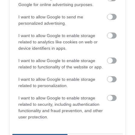
Google for online advertising purposes.
Μητσοτάκης για το
Αττική: Αυτά είναι τα
myAGRO – Τι δήλωσε
μέτρα ενίσχυσης των
πυρόπληκτων
Δελφίνια κολυμπούν δίπλα σε
I want to allow Google to send me
σκάφος τουριστών – Δείτε βίντεο
personalized advertising.
07.08.2026 | 11:30
I want to allow Google to enable storage
related to analytics like cookies on web or
device identifiers in apps.
Συναγερμός στην Εύβοια: Στιγμές
αγωνίας για ιστιοφόρο με ξένους
επιβάτες
I want to allow Google to enable storage
related to functionality of the website or app.
07.08.2026 | 11:15
Στήριξη στους
Νέα οδικά έργα
πυρόπληκτους: Τα
Σπανού σε αυτές τις
I want to allow Google to enable storage
Έκτακτη διακοπή νερού τώρα
μέτρα που ανακοίνωσε
περιοχές της Στερεάς
related to personalization.
στην παραλία Αυλίδας
ο Μητσοτάκης μετά τις
Ελλάδας
07.08.2026 | 11:00
καταστροφικές φωτιές
I want to allow Google to enable storage
related to security, including authentication
functionality and fraud prevention, and other
Η Κύμη στο επίκεντρο της
user protection.
γαστρονομίας – Σήμερα η μεγάλη
έναρξη!
07.08.2026 | 10:45