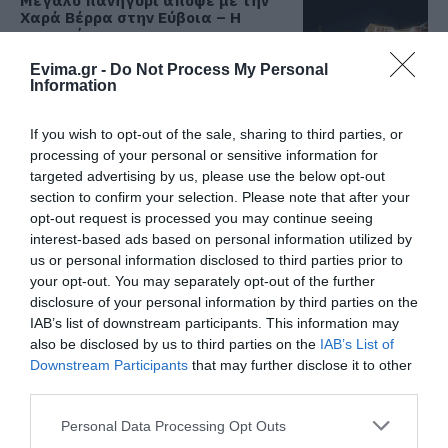
Χαρά Βέρρα στην Εύβοια – Η
περιοχή
07.08.2026 | 13:45
Evima.gr -
Do Not Process My Personal
Information
Νεκρός 75χρονος που είχε φύγει
για το χωράφι του
If you wish to opt-out of the sale, sharing to third parties, or
07.08.2026 | 13:30
processing of your personal or sensitive information for
targeted advertising by us, please use the below opt-out
section to confirm your selection. Please note that after your
Το evima.gr Αποκαλύπτει: Τρία
opt-out request is processed you may continue seeing
πυροσβεστικά οχήματα έφτασαν
interest-based ads based on personal information utilized by
στην Εύβοια! Που θα δοθούν
us or personal information disclosed to third parties prior to
07.08.2026 | 13:05
your opt-out. You may separately opt-out of the further
disclosure of your personal information by third parties on the
Συντάξεις: Ποιοι θα πάρουν
IAB’s list of downstream participants. This information may
αύξηση το 2027 – Τα ποσά
also be disclosed by us to third parties on the
IAB’s List of
07.08.2026 | 13:00
Downstream Participants
that may further disclose it to other
third parties.
Please note that this website/app uses one or more Google
Σκύρος: Στάχτη πάνω από 1.000
Personal Data Processing Opt Outs
στρέμματα στο Νησί – Νέες
services and may gather and store information including but