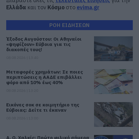
Διαβάστε όλες τις
τελευταίες ειδήσεις
για την
Ελλάδα
και τον
Κόσμο
στο
evima.gr
ΡΟΗ ΕΙΔΗΣΕΩΝ
Έξοδος Αυγούστου: Οι Αθηναίοι
«ψηφίζουν» Εύβοια για τις
διακοπές τους!
08.08.2026 | 13:40
Μεταφορές χρημάτων: Σε ποιες
περιπτώσεις η ΑΑΔΕ επιβάλλει
φόρο από 10% έως 40%
08.08.2026 | 13:20
Εικόνες σοκ σε κοιμητήριο της
Εύβοιας: Δείτε τι έκαναν
08.08.2026 | 13:00
Α. Ο. Χαλκίς: Πρώτο φιλικό σήμερα