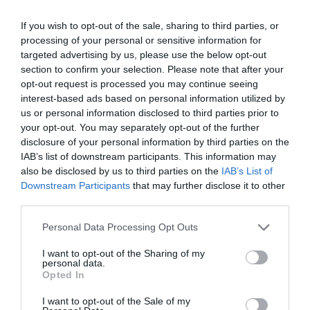
επέμβαση της CP COMPANY Ε.Ε.
08.08.2026 | 11:20
If you wish to opt-out of the sale, sharing to third parties, or
processing of your personal or sensitive information for
Αθλητικό σωματείο της Εύβοιας
targeted advertising by us, please use the below opt-out
εξέδωσε ανακοίνωση για το
section to confirm your selection. Please note that after your
βουλευτή Σίμο Κεδίκογλου- Τι
opt-out request is processed you may continue seeing
Αθλητικό σωματείο της
Άρχισε τις διακοπές ο
αναφέρει
Εύβοιας εξέδωσε
Μητσοτάκης: Φαγητό
interest-based ads based on personal information utilized by
08.08.2026 | 11:00
ανακοίνωση για το
και κρασί σε γνωστό
us or personal information disclosed to third parties prior to
βουλευτή Σίμο
στέκι
your opt-out. You may separately opt-out of the further
Εύβοια: «Πλιάτσικο» σε έργο
Κεδίκογλου- Τι
disclosure of your personal information by third parties on the
ανάπλασης παραλίας – Η
αναφέρει
IAB’s list of downstream participants. This information may
καταγγελία που προκαλεί
αντιδράσεις
also be disclosed by us to third parties on the
IAB’s List of
Downstream Participants
that may further disclose it to other
08.08.2026 | 10:20
third parties.
Χωρίς Internet τώρα αυτό το
Please note that this website/app uses one or more Google
Personal Data Processing Opt Outs
χωριό της Εύβοιας
services and may gather and store information including but
08.08.2026 | 10:00
not limited to your visit or usage behaviour. You may click to
I want to opt-out of the Sharing of my
personal data.
grant or deny consent to Google and its third-party tags to
Opted In
Κρίση στο κόμμα
Κωνσταντοπούλου από
use your data for below specified purposes in below Google
Εύβοια: Διακοπή ρεύματος αύριο
Καρυστιανού: Δύο
τη Βοιωτία: Αυτό που
consent section.
I want to opt-out of the Sale of my
πολλές περιοχές- Πίνακας
ακόμη στελέχη
συμβαίνει δεν είναι