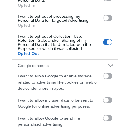
Personal Data.
αποχωρούν
ατύχημα, είναι
08.08.2026 | 09:40
Opted In
καταγγέλλοντας
έγκλημα διαρκές και
κλειστό σύστημα
συνεχιζόμενο
I want to opt-out of processing my
αποφάσεων
Personal Data for Targeted Advertising.
Άρχισε τις διακοπές ο
Opted In
Μητσοτάκης: Φαγητό και κρασί
σε γνωστό στέκι
I want to opt-out of Collection, Use,
Retention, Sale, and/or Sharing of my
08.08.2026 | 09:20
Personal Data that Is Unrelated with the
Purposes for which it was collected.
Συγκίνηση και βαθιά πίστη στην
Opted Out
Εύβοια! Τίμησαν τον Όσιο Ιωάννη
του Ρώσσο για το θαύμα της
Google consents
βροχής στη φωτιά του 2021
Στην ΑΑΔΕ ο
Φωτιά στη Δυτική
I want to allow Google to enable storage
08.08.2026 | 09:00
Μητσοτάκης για το
Αττική: Αυτά είναι τα
related to advertising like cookies on web or
myAGRO – Τι δήλωσε
μέτρα ενίσχυσης των
Εορτολόγιο: Ποιοι γιορτάζουν
device identifiers in apps.
πυρόπληκτων
σήμερα, Σάββατο 8 Αυγούστου
I want to allow my user data to be sent to
08.08.2026 | 08:40
Google for online advertising purposes.
I want to allow Google to send me
personalized advertising.